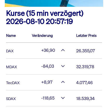
Kurse (15 min verzögert)
2026-08-10 20:57:19
Name
Veränderung
Letzter Preis
+36,90
26.355,07
DAX
-84,03
32.319,78
MDAX
+8,97
4.077,46
TecDAX
-118,65
18.539,34
SDAX