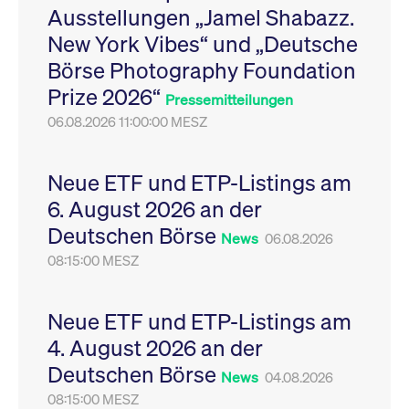
Ausstellungen „Jamel Shabazz.
Leistung der Website
VISITOR_PRIVACY_METADATA
YouTube
6
Dieses Cookie dient 
zu messen. Es handelt
.youtube.com
Monate
Speicherung der
New York Vibes“ und „Deutsche
sich um ein Muster-
Einwilligungs- und
Cookie, bei dem auf
Datenschutzbestim
Börse Photography Foundation
das Präfix _pk_ses
des Nutzers für ihre
eine kurze Reihe von
Interaktion mit der W
Prize 2026“
Zahlen und
Es erfasst Daten über
Pressemitteilungen
Buchstaben folgt, bei
Einwilligung des Bes
der es sich vermutlich
06.08.2026 11:00:00 MESZ
in Bezug auf verschi
um einen
Datenschutzrichtlini
Referenzcode für die
-einstellungen, um
Domain handelt, die
sicherzustellen, dass 
das Cookie setzt.
Präferenzen in zukünf
Neue ETF und ETP-Listings am
Sitzungen geehrt wer
6. August 2026 an der
Deutschen Börse
News
06.08.2026
08:15:00 MESZ
Neue ETF und ETP-Listings am
4. August 2026 an der
Deutschen Börse
News
04.08.2026
08:15:00 MESZ