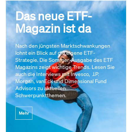
Das neue ETF-
Magazin ist da
Nach den jüngsten Marktschwankungen
lohnt ein Blick auf die eigene ETF-
Strategie. Die Sommer-Ausgabe des ETF
Magazins zeigt wichtige Trends. Lesen Sie
auch die Interviews mit Invesco, J.P.
Morgan, vanEck und Dimensional Fund
Advisors zu aktuellen
Schwerpunktthemen.
Mehr