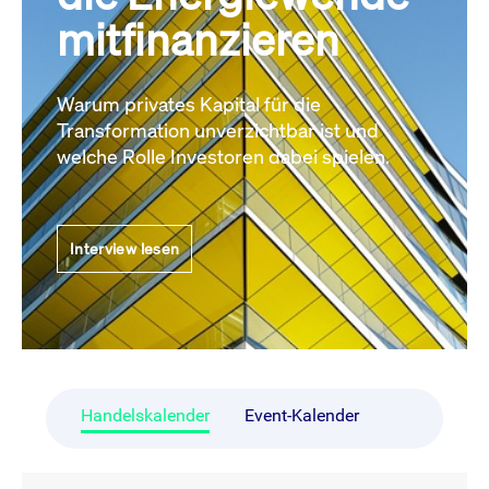
mitfinanzieren
Warum privates Kapital für die
Transformation unverzichtbar ist und
welche Rolle Investoren dabei spielen.
Interview lesen
Handelskalender
Event-Kalender