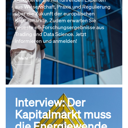
aus Wissenschaft, Praxis und Regulierung
über die Zukunft der europäischen
Kapitalmärkte. Zudem erwarten Sie
neueste efl-Forschungsergebnisse aus
Trading und Data Science. Jetzt
informieren und anmelden!
Mehr
Interview: Der
Kapitalmarkt muss
die Energiewende