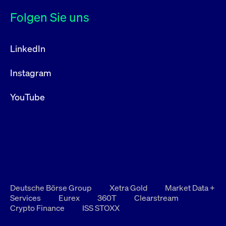
Folgen Sie uns
LinkedIn
Instagram
YouTube
Deutsche Börse Group
Xetra Gold
Market Data +
Services
Eurex
360T
Clearstream
Crypto Finance
ISS STOXX