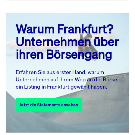
August 26
prev
next
Warum Frankfurt?
MO.
DI.
MI.
DO.
FR.
SA.
SO.
Unternehmen über
1
2
ihren Börsengang
3
4
5
6
7
8
9
11
12
13
14
15
16
10
Erfahren Sie aus erster Hand, warum
Unternehmen auf ihrem Weg an die Börse
17
18
19
20
21
22
23
ein Listing in Frankfurt gewählt haben.
24
25
27
28
29
30
26
Jetzt die Statements ansehen
31
Alle Events