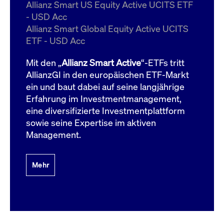
um d
Allianz Smart US Equity Active UCITS ETF
anzu
- USD Acc
ApplicationGatewayAffinityCORS
www.cashmarket.deutsche-
Session
Dies
Allianz Smart Global Equity Active UCITS
boerse.com
Ver
Last
ETF - USD Acc
um s
Clie
glei
Mit den „
Allianz Smart Active
“-ETFs tritt
Brow
werd
AllianzGI in den europäischen ETF-Markt
Benu
ein und baut dabei auf seine langjährige
die 
effe
Erfahrung im Investmentmanagement,
Ress
verb
eine diversifizierte Investmentplattform
unte
(Cro
sowie seine Expertise im aktiven
Shar
Management.
Bear
in v
Bere
Mehr
Gültig
Name
Anbieter / Domain
Beschreibung
Anbieter /
bis
Gültig
Name
Beschreibung
Domain
bis
_pk_id.7.931a
www.cashmarket.deutsche-
1 Jahr
Dieser Cookie-Name
boerse.com
ist mit der Open-