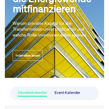
mitfinanzieren
Warum privates Kapital für die
Transformation unverzichtbar ist und
welche Rolle Investoren dabei spielen.
Interview lesen
Handelskalender
Event-Kalender