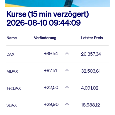
Kurse (15 min verzögert)
2026-08-10 09:44:09
Name
Veränderung
Letzter Preis
+39,54
26.357,34
DAX
+97,51
32.503,61
MDAX
+22,50
4.091,02
TecDAX
+29,90
18.688,12
SDAX