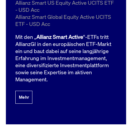
um d
Allianz Smart US Equity Active UCITS ETF
anzu
- USD Acc
ApplicationGatewayAffinityCORS
www.cashmarket.deutsche-
Session
Dies
Allianz Smart Global Equity Active UCITS
boerse.com
Ver
Last
ETF - USD Acc
um s
Clie
glei
Mit den „
Allianz Smart Active
“-ETFs tritt
Brow
werd
AllianzGI in den europäischen ETF-Markt
Benu
ein und baut dabei auf seine langjährige
die 
effe
Erfahrung im Investmentmanagement,
Ress
verb
eine diversifizierte Investmentplattform
unte
(Cro
sowie seine Expertise im aktiven
Shar
Management.
Bear
in v
Bere
Mehr
Gültig
Name
Anbieter / Domain
Beschreibung
Anbieter /
bis
Gültig
Name
Beschreibung
Domain
bis
_pk_id.7.931a
www.cashmarket.deutsche-
1 Jahr
Dieser Cookie-Name
boerse.com
ist mit der Open-