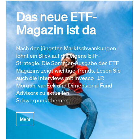
Das neue ETF-
Magazin ist da
Nach den jüngsten Marktschwankungen
lohnt ein Blick auf die eigene ETF-
Strategie. Die Sommer-Ausgabe des ETF
Magazins zeigt wichtige Trends. Lesen Sie
auch die Interviews mit Invesco, J.P.
Morgan, vanEck und Dimensional Fund
Advisors zu aktuellen
Schwerpunktthemen.
Mehr