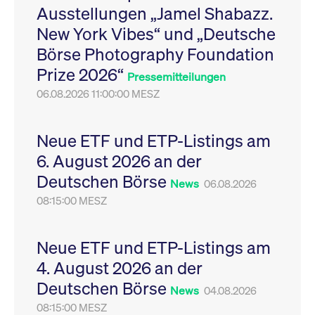
Ausstellungen „Jamel Shabazz.
Leistung der Website
VISITOR_PRIVACY_METADATA
YouTube
6
Dieses Cookie dient 
zu messen. Es handelt
.youtube.com
Monate
Speicherung der
New York Vibes“ und „Deutsche
sich um ein Muster-
Einwilligungs- und
Cookie, bei dem auf
Datenschutzbestim
Börse Photography Foundation
das Präfix _pk_ses
des Nutzers für ihre
eine kurze Reihe von
Interaktion mit der W
Prize 2026“
Zahlen und
Es erfasst Daten über
Pressemitteilungen
Buchstaben folgt, bei
Einwilligung des Bes
der es sich vermutlich
06.08.2026 11:00:00 MESZ
in Bezug auf verschi
um einen
Datenschutzrichtlini
Referenzcode für die
-einstellungen, um
Domain handelt, die
sicherzustellen, dass 
das Cookie setzt.
Präferenzen in zukünf
Neue ETF und ETP-Listings am
Sitzungen geehrt wer
6. August 2026 an der
Deutschen Börse
News
06.08.2026
08:15:00 MESZ
Neue ETF und ETP-Listings am
4. August 2026 an der
Deutschen Börse
News
04.08.2026
08:15:00 MESZ