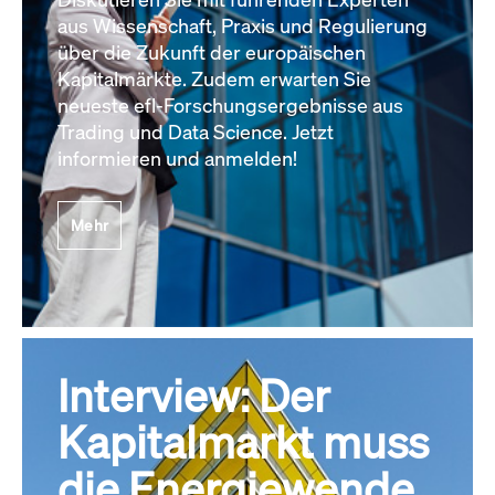
aus Wissenschaft, Praxis und Regulierung
über die Zukunft der europäischen
Kapitalmärkte. Zudem erwarten Sie
neueste efl-Forschungsergebnisse aus
Trading und Data Science. Jetzt
informieren und anmelden!
Mehr
Interview: Der
Kapitalmarkt muss
die Energiewende