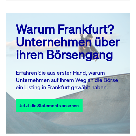
August 26
prev
next
Warum Frankfurt?
MO.
DI.
MI.
DO.
FR.
SA.
SO.
Unternehmen über
1
2
ihren Börsengang
3
4
5
6
7
8
9
11
12
13
14
15
16
10
Erfahren Sie aus erster Hand, warum
Unternehmen auf ihrem Weg an die Börse
17
18
19
20
21
22
23
ein Listing in Frankfurt gewählt haben.
24
25
27
28
29
30
26
Jetzt die Statements ansehen
31
Alle Events