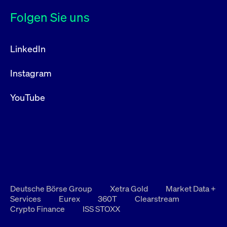
Folgen Sie uns
LinkedIn
Instagram
YouTube
Deutsche Börse Group
Xetra Gold
Market Data +
Services
Eurex
360T
Clearstream
Crypto Finance
ISS STOXX