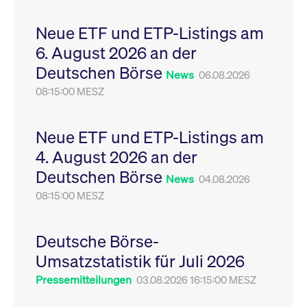
Leistung der Website
VISITOR_PRIVACY_METADATA
YouTube
6
Dieses Cookie dient 
zu messen. Es handelt
.youtube.com
Monate
Speicherung der
Neue ETF und ETP-Listings am
sich um ein Muster-
Einwilligungs- und
Cookie, bei dem auf
Datenschutzbestim
6. August 2026 an der
das Präfix _pk_ses
des Nutzers für ihre
eine kurze Reihe von
Interaktion mit der W
Deutschen Börse
Zahlen und
Es erfasst Daten über
News
06.08.2026
Buchstaben folgt, bei
Einwilligung des Bes
der es sich vermutlich
08:15:00 MESZ
in Bezug auf verschi
um einen
Datenschutzrichtlini
Referenzcode für die
-einstellungen, um
Domain handelt, die
sicherzustellen, dass 
das Cookie setzt.
Präferenzen in zukünf
Neue ETF und ETP-Listings am
Sitzungen geehrt wer
4. August 2026 an der
Deutschen Börse
News
04.08.2026
08:15:00 MESZ
Deutsche Börse-
Umsatzstatistik für Juli 2026
Pressemitteilungen
03.08.2026 16:15:00 MESZ