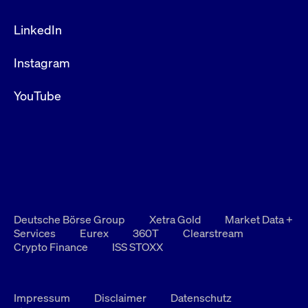
LinkedIn
Instagram
YouTube
Deutsche Börse Group
Xetra Gold
Market Data +
Services
Eurex
360T
Clearstream
Crypto Finance
ISS STOXX
Impressum
Disclaimer
Datenschutz