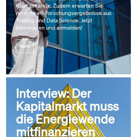
Kapitalmärkte. Zudem erwarten Sie
neueste efl-Forschungsergebnisse aus
Trading und Data Science. Jetzt
informieren und anmelden!
Mehr
Interview: Der
Kapitalmarkt muss
die Energiewende
mitfinanzieren