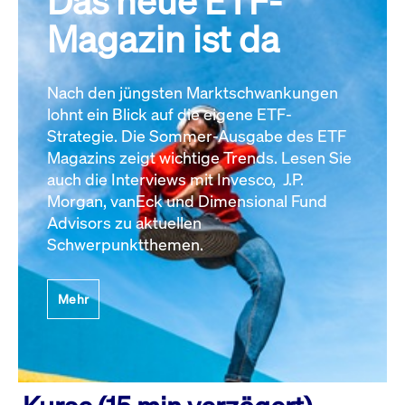
Das neue ETF-
Magazin ist da
Nach den jüngsten Marktschwankungen
lohnt ein Blick auf die eigene ETF-
Strategie. Die Sommer-Ausgabe des ETF
Magazins zeigt wichtige Trends. Lesen Sie
auch die Interviews mit Invesco, J.P.
Morgan, vanEck und Dimensional Fund
Advisors zu aktuellen
Schwerpunktthemen.
Mehr