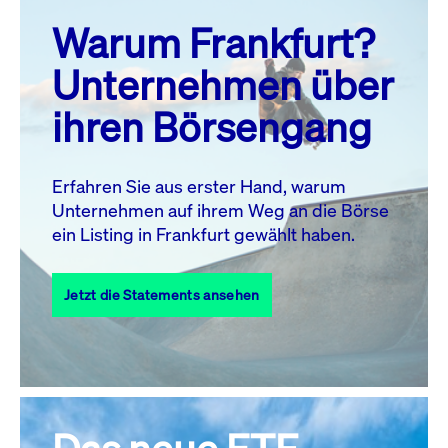
prev
next
Warum Frankfurt?
MO.
DI.
MI.
DO.
FR.
SA.
SO.
Unternehmen über
1
2
ihren Börsengang
3
4
5
7
8
9
6
10
11
12
13
14
15
16
Erfahren Sie aus erster Hand, warum
Unternehmen auf ihrem Weg an die Börse
17
18
19
20
21
22
23
ein Listing in Frankfurt gewählt haben.
24
25
27
28
29
30
26
Jetzt die Statements ansehen
31
Alle Events