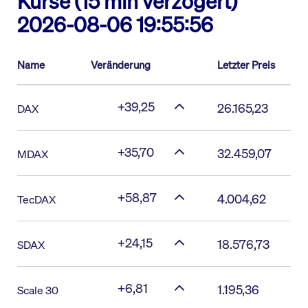
Kurse (15 min verzögert)
2026-08-06 19:55:56
Name
Veränderung
Letzter Preis
+39,25
26.165,23
DAX
+35,70
32.459,07
MDAX
+58,87
4.004,62
TecDAX
+24,15
18.576,73
SDAX
+6,81
1.195,36
Scale 30