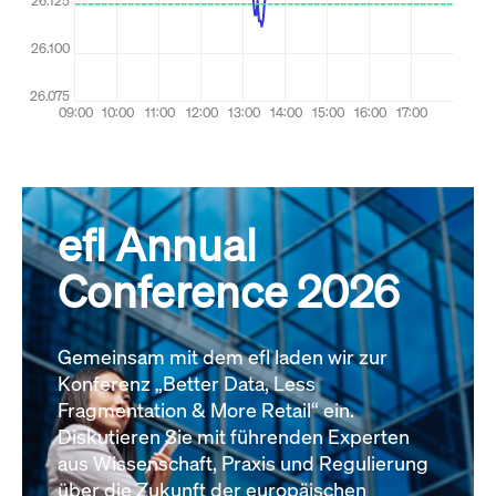
efl Annual
Conference 2026
Gemeinsam mit dem efl laden wir zur
Konferenz „Better Data, Less
Fragmentation & More Retail“ ein.
Diskutieren Sie mit führenden Experten
aus Wissenschaft, Praxis und Regulierung
über die Zukunft der europäischen