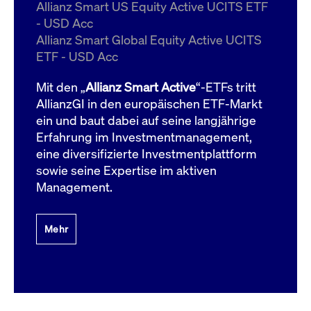
um d
Allianz Smart US Equity Active UCITS ETF
anzu
- USD Acc
ApplicationGatewayAffinityCORS
www.cashmarket.deutsche-
Session
Dies
Allianz Smart Global Equity Active UCITS
boerse.com
Ver
Last
ETF - USD Acc
um s
Clie
glei
Mit den „
Allianz Smart Active
“-ETFs tritt
Brow
werd
AllianzGI in den europäischen ETF-Markt
Benu
ein und baut dabei auf seine langjährige
die 
effe
Erfahrung im Investmentmanagement,
Ress
verb
eine diversifizierte Investmentplattform
unte
(Cro
sowie seine Expertise im aktiven
Shar
Management.
Bear
in v
Bere
Mehr
Gültig
Name
Anbieter / Domain
Beschreibung
Anbieter /
bis
Gültig
Name
Beschreibung
Domain
bis
_pk_id.7.931a
www.cashmarket.deutsche-
1 Jahr
Dieser Cookie-Name
boerse.com
ist mit der Open-