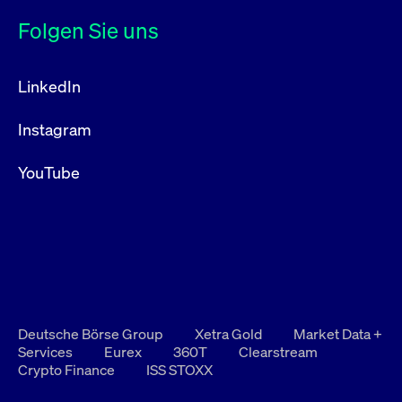
Folgen Sie uns
LinkedIn
Instagram
YouTube
Deutsche Börse Group
Xetra Gold
Market Data +
Services
Eurex
360T
Clearstream
Crypto Finance
ISS STOXX