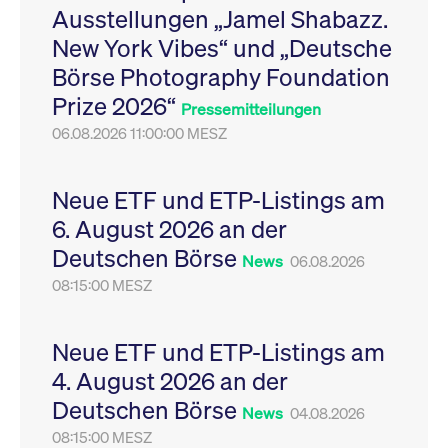
Ausstellungen „Jamel Shabazz.
Leistung der Website
VISITOR_PRIVACY_METADATA
YouTube
6
Dieses Cookie dient 
zu messen. Es handelt
.youtube.com
Monate
Speicherung der
New York Vibes“ und „Deutsche
sich um ein Muster-
Einwilligungs- und
Cookie, bei dem auf
Datenschutzbestim
Börse Photography Foundation
das Präfix _pk_ses
des Nutzers für ihre
eine kurze Reihe von
Interaktion mit der W
Prize 2026“
Zahlen und
Es erfasst Daten über
Pressemitteilungen
Buchstaben folgt, bei
Einwilligung des Bes
der es sich vermutlich
06.08.2026 11:00:00 MESZ
in Bezug auf verschi
um einen
Datenschutzrichtlini
Referenzcode für die
-einstellungen, um
Domain handelt, die
sicherzustellen, dass 
das Cookie setzt.
Präferenzen in zukünf
Neue ETF und ETP-Listings am
Sitzungen geehrt wer
6. August 2026 an der
Deutschen Börse
News
06.08.2026
08:15:00 MESZ
Neue ETF und ETP-Listings am
4. August 2026 an der
Deutschen Börse
News
04.08.2026
08:15:00 MESZ