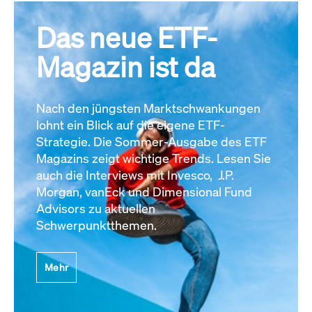
Das neue ETF-
Magazin ist da
Nach den jüngsten Marktschwankungen
lohnt ein Blick auf die eigene ETF-
Strategie. Die Sommer-Ausgabe des ETF
Magazins zeigt wichtige Trends. Lesen Sie
auch die Interviews mit Invesco, J.P.
Morgan, vanEck und Dimensional Fund
Advisors zu aktuellen
Schwerpunktthemen.
Mehr