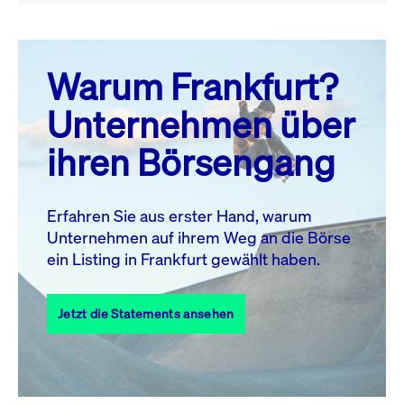
August 26
prev
next
Warum Frankfurt?
MO.
DI.
MI.
DO.
FR.
SA.
SO.
Unternehmen über
1
2
ihren Börsengang
3
4
5
6
7
9
8
10
11
12
13
14
15
16
Erfahren Sie aus erster Hand, warum
Unternehmen auf ihrem Weg an die Börse
17
18
19
20
21
22
23
ein Listing in Frankfurt gewählt haben.
24
25
27
28
29
30
26
Jetzt die Statements ansehen
31
Alle Events