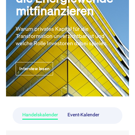
mitfinanzieren
Warum privates Kapital für die
Transformation unverzichtbar ist und
welche Rolle Investoren dabei spielen.
Interview lesen
Handelskalender
Event-Kalender