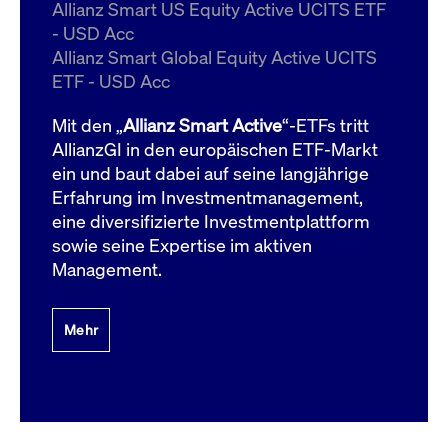
um d
Allianz Smart US Equity Active UCITS ETF
anzu
- USD Acc
ApplicationGatewayAffinityCORS
www.cashmarket.deutsche-
Session
Dies
Allianz Smart Global Equity Active UCITS
boerse.com
Ver
Last
ETF - USD Acc
um s
Clie
glei
Mit den „
Allianz Smart Active
“-ETFs tritt
Brow
werd
AllianzGI in den europäischen ETF-Markt
Benu
ein und baut dabei auf seine langjährige
die 
effe
Erfahrung im Investmentmanagement,
Ress
verb
eine diversifizierte Investmentplattform
unte
(Cro
sowie seine Expertise im aktiven
Shar
Management.
Bear
in v
Bere
Mehr
Gültig
Name
Anbieter / Domain
Beschreibung
Anbieter /
bis
Gültig
Name
Beschreibung
Domain
bis
_pk_id.7.931a
www.cashmarket.deutsche-
1 Jahr
Dieser Cookie-Name
boerse.com
ist mit der Open-