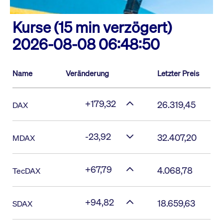
Kurse (15 min verzögert)
2026-08-08 06:48:50
Name
Veränderung
Letzter Preis
+179,32
26.319,45
DAX
-23,92
32.407,20
MDAX
+67,79
4.068,78
TecDAX
+94,82
18.659,63
SDAX