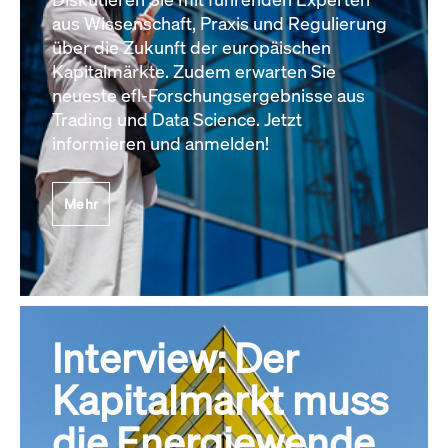
aus Wissenschaft, Praxis und Regulierung
über die Zukunft der europäischen
Kapitalmärkte. Zudem erwarten Sie
neueste efl-Forschungsergebnisse aus
Trading und Data Science. Jetzt
informieren und anmelden!
Mehr
Interview: Der
Kapitalmarkt muss
die Energiewende