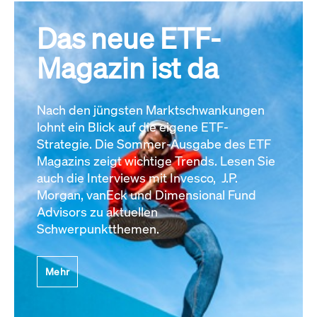
Das neue ETF-
Magazin ist da
Nach den jüngsten Marktschwankungen
lohnt ein Blick auf die eigene ETF-
Strategie. Die Sommer-Ausgabe des ETF
Magazins zeigt wichtige Trends. Lesen Sie
auch die Interviews mit Invesco, J.P.
Morgan, vanEck und Dimensional Fund
Advisors zu aktuellen
Schwerpunktthemen.
Mehr