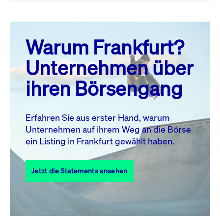
August 26
prev
next
Warum Frankfurt?
MO.
DI.
MI.
DO.
FR.
SA.
SO.
Unternehmen über
1
2
ihren Börsengang
3
4
5
6
7
8
9
10
11
12
13
14
15
16
Erfahren Sie aus erster Hand, warum
Unternehmen auf ihrem Weg an die Börse
17
18
19
20
21
22
23
ein Listing in Frankfurt gewählt haben.
24
25
27
28
29
30
26
Jetzt die Statements ansehen
31
Alle Events