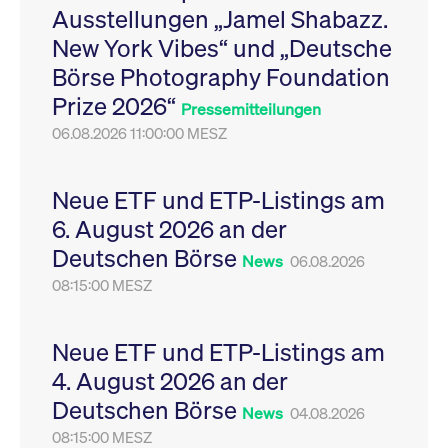
Ausstellungen „Jamel Shabazz.
Leistung der Website
VISITOR_PRIVACY_METADATA
YouTube
6
Dieses Cookie dient 
zu messen. Es handelt
.youtube.com
Monate
Speicherung der
New York Vibes“ und „Deutsche
sich um ein Muster-
Einwilligungs- und
Cookie, bei dem auf
Datenschutzbestim
Börse Photography Foundation
das Präfix _pk_ses
des Nutzers für ihre
eine kurze Reihe von
Interaktion mit der W
Prize 2026“
Zahlen und
Es erfasst Daten über
Pressemitteilungen
Buchstaben folgt, bei
Einwilligung des Bes
der es sich vermutlich
06.08.2026 11:00:00 MESZ
in Bezug auf verschi
um einen
Datenschutzrichtlini
Referenzcode für die
-einstellungen, um
Domain handelt, die
sicherzustellen, dass 
das Cookie setzt.
Präferenzen in zukünf
Neue ETF und ETP-Listings am
Sitzungen geehrt wer
6. August 2026 an der
Deutschen Börse
News
06.08.2026
08:15:00 MESZ
Neue ETF und ETP-Listings am
4. August 2026 an der
Deutschen Börse
News
04.08.2026
08:15:00 MESZ