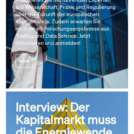
aus Wissenschaft, Praxis und Regulierung
über die Zukunft der europäischen
Kapitalmärkte. Zudem erwarten Sie
neueste efl-Forschungsergebnisse aus
Trading und Data Science. Jetzt
informieren und anmelden!
Mehr
Interview: Der
Kapitalmarkt muss
die Energiewende