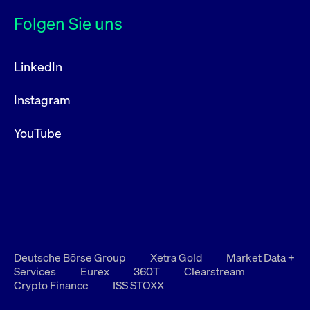
Folgen Sie uns
LinkedIn
Instagram
YouTube
Deutsche Börse Group
Xetra Gold
Market Data +
Services
Eurex
360T
Clearstream
Crypto Finance
ISS STOXX