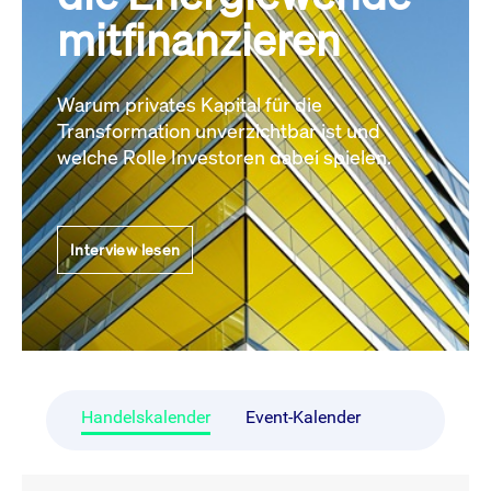
mitfinanzieren
Warum privates Kapital für die
Transformation unverzichtbar ist und
welche Rolle Investoren dabei spielen.
Interview lesen
Handelskalender
Event-Kalender