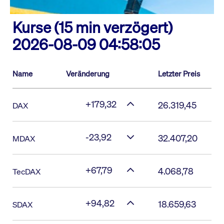
Kurse (15 min verzögert)
2026-08-09 04:58:05
Name
Veränderung
Letzter Preis
+179,32
26.319,45
DAX
-23,92
32.407,20
MDAX
+67,79
4.068,78
TecDAX
+94,82
18.659,63
SDAX