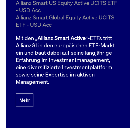
um d
Allianz Smart US Equity Active UCITS ETF
anzu
- USD Acc
ApplicationGatewayAffinityCORS
www.cashmarket.deutsche-
Session
Dies
Allianz Smart Global Equity Active UCITS
boerse.com
Ver
Last
ETF - USD Acc
um s
Clie
glei
Mit den „
Allianz Smart Active
“-ETFs tritt
Brow
werd
AllianzGI in den europäischen ETF-Markt
Benu
ein und baut dabei auf seine langjährige
die 
effe
Erfahrung im Investmentmanagement,
Ress
verb
eine diversifizierte Investmentplattform
unte
(Cro
sowie seine Expertise im aktiven
Shar
Management.
Bear
in v
Bere
Mehr
Gültig
Name
Anbieter / Domain
Beschreibung
Anbieter /
bis
Gültig
Name
Beschreibung
Domain
bis
_pk_id.7.931a
www.cashmarket.deutsche-
1 Jahr
Dieser Cookie-Name
boerse.com
ist mit der Open-