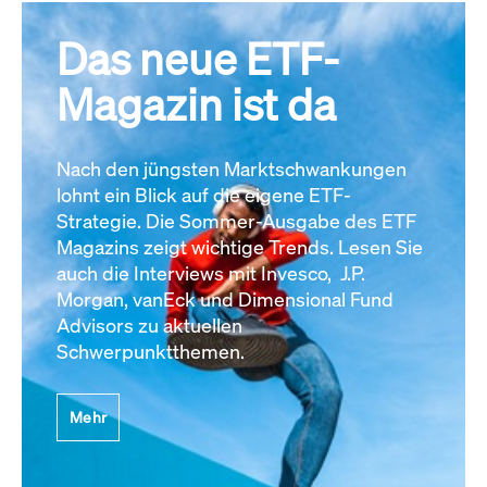
Das neue ETF-
Magazin ist da
Nach den jüngsten Marktschwankungen
lohnt ein Blick auf die eigene ETF-
Strategie. Die Sommer-Ausgabe des ETF
Magazins zeigt wichtige Trends. Lesen Sie
auch die Interviews mit Invesco, J.P.
Morgan, vanEck und Dimensional Fund
Advisors zu aktuellen
Schwerpunktthemen.
Mehr