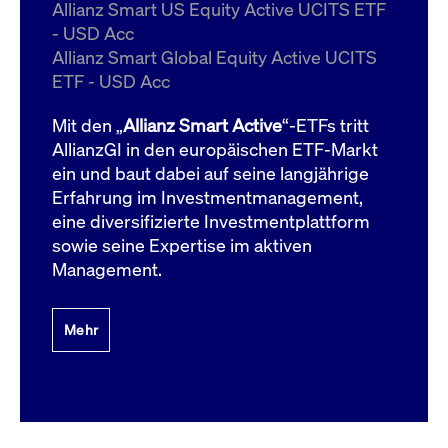
um d
Allianz Smart US Equity Active UCITS ETF
anzu
- USD Acc
ApplicationGatewayAffinityCORS
www.cashmarket.deutsche-
Session
Dies
Allianz Smart Global Equity Active UCITS
boerse.com
Ver
Last
ETF - USD Acc
um s
Clie
glei
Mit den „
Allianz Smart Active
“-ETFs tritt
Brow
werd
AllianzGI in den europäischen ETF-Markt
Benu
ein und baut dabei auf seine langjährige
die 
effe
Erfahrung im Investmentmanagement,
Ress
verb
eine diversifizierte Investmentplattform
unte
(Cro
sowie seine Expertise im aktiven
Shar
Management.
Bear
in v
Bere
Mehr
Gültig
Name
Anbieter / Domain
Beschreibung
Anbieter /
bis
Gültig
Name
Beschreibung
Domain
bis
_pk_id.7.931a
www.cashmarket.deutsche-
1 Jahr
Dieser Cookie-Name
boerse.com
ist mit der Open-