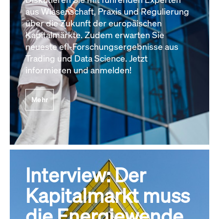
aus Wissenschaft, Praxis und Regulierung
über die Zukunft der europäischen
Kapitalmärkte. Zudem erwarten Sie
neueste efl-Forschungsergebnisse aus
Trading und Data Science. Jetzt
informieren und anmelden!
Mehr
Interview: Der
Kapitalmarkt muss
die Energiewende