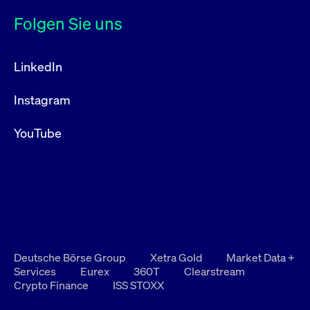
Folgen Sie uns
LinkedIn
Instagram
YouTube
Deutsche Börse Group
Xetra Gold
Market Data +
Services
Eurex
360T
Clearstream
Crypto Finance
ISS STOXX