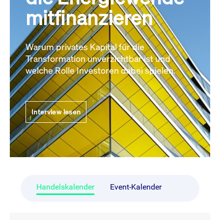
mitfinanzieren
Warum privates Kapital für die
Transformation unverzichtbar ist und
welche Rolle Investoren dabei spielen.
Interview lesen
Handelskalender
Event-Kalender