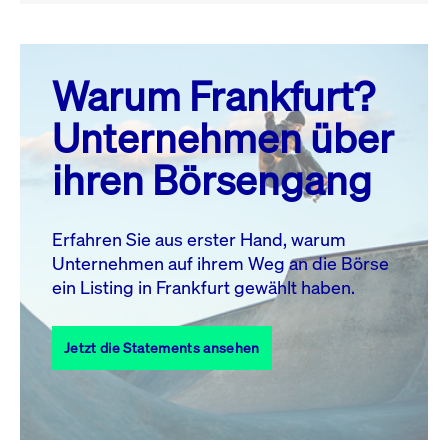
August 26
prev
next
Warum Frankfurt?
MO.
DI.
MI.
DO.
FR.
SA.
SO.
Unternehmen über
1
2
ihren Börsengang
3
4
5
6
7
9
8
10
11
12
13
14
15
16
Erfahren Sie aus erster Hand, warum
Unternehmen auf ihrem Weg an die Börse
17
18
19
20
21
22
23
ein Listing in Frankfurt gewählt haben.
24
25
27
28
29
30
26
Jetzt die Statements ansehen
31
Alle Events