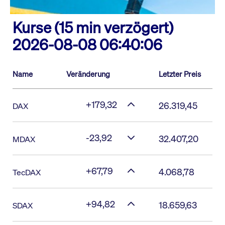
Kurse (15 min verzögert)
2026-08-08 06:40:06
Name
Veränderung
Letzter Preis
+179,32
26.319,45
DAX
-23,92
32.407,20
MDAX
+67,79
4.068,78
TecDAX
+94,82
18.659,63
SDAX