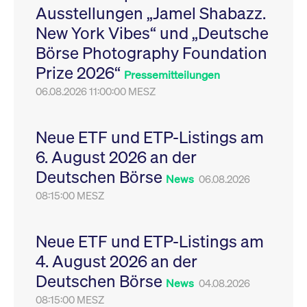
Ausstellungen „Jamel Shabazz.
Leistung der Website
VISITOR_PRIVACY_METADATA
YouTube
6
Dieses Cookie dient 
zu messen. Es handelt
.youtube.com
Monate
Speicherung der
New York Vibes“ und „Deutsche
sich um ein Muster-
Einwilligungs- und
Cookie, bei dem auf
Datenschutzbestim
Börse Photography Foundation
das Präfix _pk_ses
des Nutzers für ihre
eine kurze Reihe von
Interaktion mit der W
Prize 2026“
Zahlen und
Es erfasst Daten über
Pressemitteilungen
Buchstaben folgt, bei
Einwilligung des Bes
der es sich vermutlich
06.08.2026 11:00:00 MESZ
in Bezug auf verschi
um einen
Datenschutzrichtlini
Referenzcode für die
-einstellungen, um
Domain handelt, die
sicherzustellen, dass 
das Cookie setzt.
Präferenzen in zukünf
Neue ETF und ETP-Listings am
Sitzungen geehrt wer
6. August 2026 an der
Deutschen Börse
News
06.08.2026
08:15:00 MESZ
Neue ETF und ETP-Listings am
4. August 2026 an der
Deutschen Börse
News
04.08.2026
08:15:00 MESZ