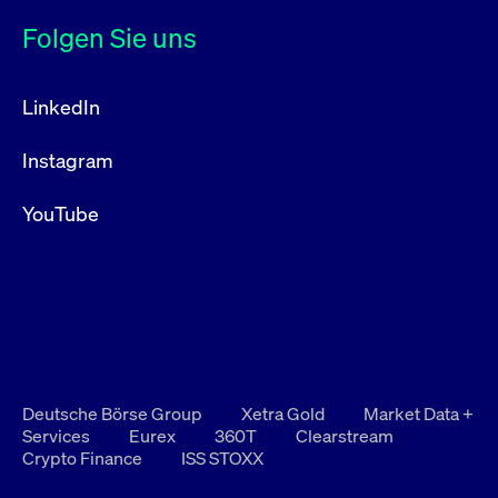
Folgen Sie uns
LinkedIn
Instagram
YouTube
Deutsche Börse Group
Xetra Gold
Market Data +
Services
Eurex
360T
Clearstream
Crypto Finance
ISS STOXX