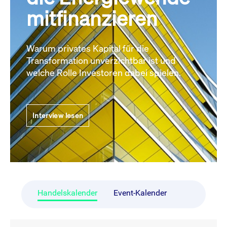
mitfinanzieren
Warum privates Kapital für die
Transformation unverzichtbar ist und
welche Rolle Investoren dabei spielen.
Interview lesen
Handelskalender
Event-Kalender