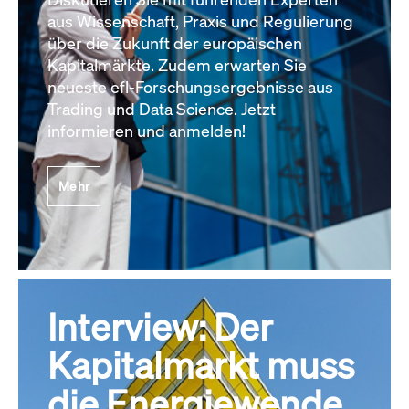
aus Wissenschaft, Praxis und Regulierung
über die Zukunft der europäischen
Kapitalmärkte. Zudem erwarten Sie
neueste efl-Forschungsergebnisse aus
Trading und Data Science. Jetzt
informieren und anmelden!
Mehr
Interview: Der
Kapitalmarkt muss
die Energiewende