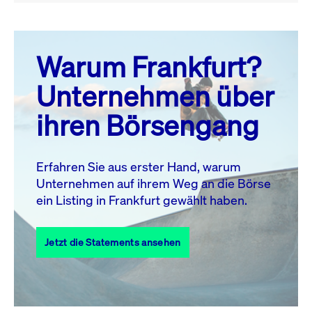
August 26
prev
next
Warum Frankfurt?
MO.
DI.
MI.
DO.
FR.
SA.
SO.
Unternehmen über
1
2
ihren Börsengang
3
4
5
6
8
9
7
10
11
12
13
14
15
16
Erfahren Sie aus erster Hand, warum
Unternehmen auf ihrem Weg an die Börse
17
18
19
20
21
22
23
ein Listing in Frankfurt gewählt haben.
24
25
27
28
29
30
26
Jetzt die Statements ansehen
31
Alle Events