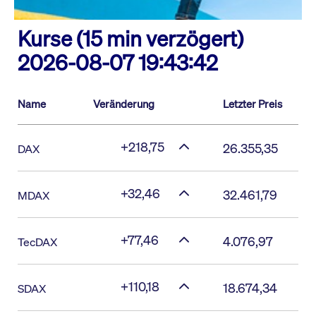
Kurse (15 min verzögert)
2026-08-07 19:43:42
Name
Veränderung
Letzter Preis
+218,75
26.355,35
DAX
+32,46
32.461,79
MDAX
+77,46
4.076,97
TecDAX
+110,18
18.674,34
SDAX