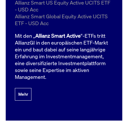
um d
Allianz Smart US Equity Active UCITS ETF
anzu
- USD Acc
ApplicationGatewayAffinityCORS
www.cashmarket.deutsche-
Session
Dies
Allianz Smart Global Equity Active UCITS
boerse.com
Ver
Last
ETF - USD Acc
um s
Clie
glei
Mit den „
Allianz Smart Active
“-ETFs tritt
Brow
werd
AllianzGI in den europäischen ETF-Markt
Benu
ein und baut dabei auf seine langjährige
die 
effe
Erfahrung im Investmentmanagement,
Ress
verb
eine diversifizierte Investmentplattform
unte
(Cro
sowie seine Expertise im aktiven
Shar
Management.
Bear
in v
Bere
Mehr
Gültig
Name
Anbieter / Domain
Beschreibung
Anbieter /
bis
Gültig
Name
Beschreibung
Domain
bis
_pk_id.7.931a
www.cashmarket.deutsche-
1 Jahr
Dieser Cookie-Name
boerse.com
ist mit der Open-