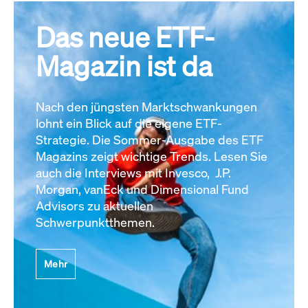
Das neue ETF-
Magazin ist da
Nach den jüngsten Marktschwankungen
lohnt ein Blick auf die eigene ETF-
Strategie. Die Sommer-Ausgabe des ETF
Magazins zeigt wichtige Trends. Lesen Sie
auch die Interviews mit Invesco, J.P.
Morgan, vanEck und Dimensional Fund
Advisors zu aktuellen
Schwerpunktthemen.
Mehr