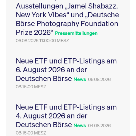
Ausstellungen „Jamel Shabazz.
Leistung der Website
VISITOR_PRIVACY_METADATA
YouTube
6
Dieses Cookie dient 
zu messen. Es handelt
.youtube.com
Monate
Speicherung der
New York Vibes“ und „Deutsche
sich um ein Muster-
Einwilligungs- und
Cookie, bei dem auf
Datenschutzbestim
Börse Photography Foundation
das Präfix _pk_ses
des Nutzers für ihre
eine kurze Reihe von
Interaktion mit der W
Prize 2026“
Zahlen und
Es erfasst Daten über
Pressemitteilungen
Buchstaben folgt, bei
Einwilligung des Bes
der es sich vermutlich
06.08.2026 11:00:00 MESZ
in Bezug auf verschi
um einen
Datenschutzrichtlini
Referenzcode für die
-einstellungen, um
Domain handelt, die
sicherzustellen, dass 
das Cookie setzt.
Präferenzen in zukünf
Neue ETF und ETP-Listings am
Sitzungen geehrt wer
6. August 2026 an der
Deutschen Börse
News
06.08.2026
08:15:00 MESZ
Neue ETF und ETP-Listings am
4. August 2026 an der
Deutschen Börse
News
04.08.2026
08:15:00 MESZ