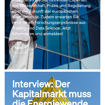
aus Wissenschaft, Praxis und Regulierung
über die Zukunft der europäischen
Kapitalmärkte. Zudem erwarten Sie
neueste efl-Forschungsergebnisse aus
Trading und Data Science. Jetzt
informieren und anmelden!
Mehr
Interview: Der
Kapitalmarkt muss
die Energiewende