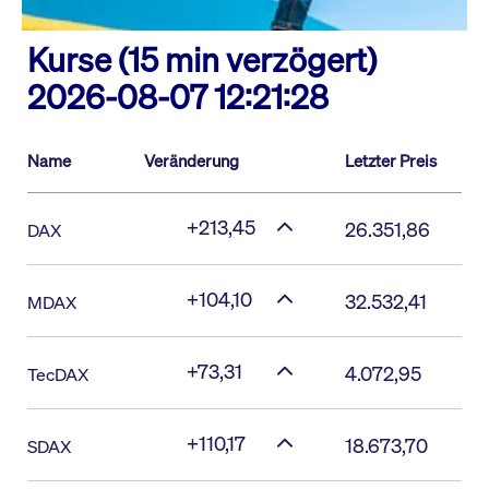
Kurse (15 min verzögert)
2026-08-07 12:21:28
Name
Veränderung
Letzter Preis
+213,45
26.351,86
DAX
+104,10
32.532,41
MDAX
+73,31
4.072,95
TecDAX
+110,17
18.673,70
SDAX