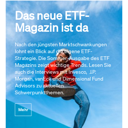
Das neue ETF-
Magazin ist da
Nach den jüngsten Marktschwankungen
lohnt ein Blick auf die eigene ETF-
Strategie. Die Sommer-Ausgabe des ETF
Magazins zeigt wichtige Trends. Lesen Sie
auch die Interviews mit Invesco, J.P.
Morgan, vanEck und Dimensional Fund
Advisors zu aktuellen
Schwerpunktthemen.
Mehr