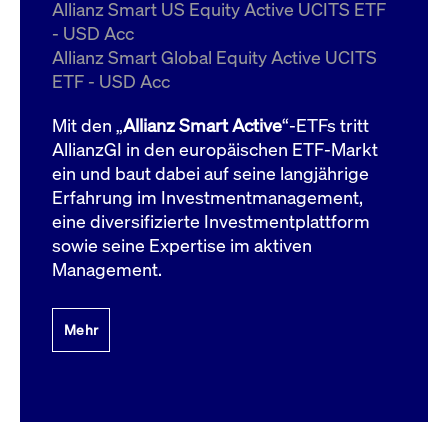
um d
Allianz Smart US Equity Active UCITS ETF
anzu
- USD Acc
ApplicationGatewayAffinityCORS
www.cashmarket.deutsche-
Session
Dies
Allianz Smart Global Equity Active UCITS
boerse.com
Ver
Last
ETF - USD Acc
um s
Clie
glei
Mit den „
Allianz Smart Active
“-ETFs tritt
Brow
werd
AllianzGI in den europäischen ETF-Markt
Benu
ein und baut dabei auf seine langjährige
die 
effe
Erfahrung im Investmentmanagement,
Ress
verb
eine diversifizierte Investmentplattform
unte
(Cro
sowie seine Expertise im aktiven
Shar
Management.
Bear
in v
Bere
Mehr
Gültig
Name
Anbieter / Domain
Beschreibung
Anbieter /
bis
Gültig
Name
Beschreibung
Domain
bis
_pk_id.7.931a
www.cashmarket.deutsche-
1 Jahr
Dieser Cookie-Name
boerse.com
ist mit der Open-