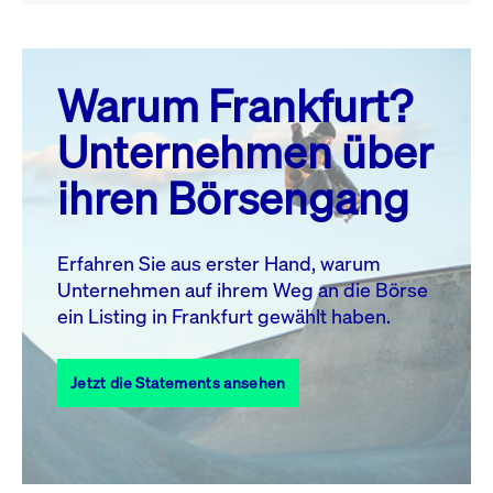
August 26
prev
next
Warum Frankfurt?
MO.
DI.
MI.
DO.
FR.
SA.
SO.
Unternehmen über
1
2
ihren Börsengang
3
4
5
6
8
9
7
10
11
12
13
14
15
16
Erfahren Sie aus erster Hand, warum
Unternehmen auf ihrem Weg an die Börse
17
18
19
20
21
22
23
ein Listing in Frankfurt gewählt haben.
24
25
27
28
29
30
26
Jetzt die Statements ansehen
31
Alle Events