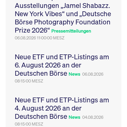
Ausstellungen „Jamel Shabazz.
Leistung der Website
VISITOR_PRIVACY_METADATA
YouTube
6
Dieses Cookie dient 
zu messen. Es handelt
.youtube.com
Monate
Speicherung der
New York Vibes“ und „Deutsche
sich um ein Muster-
Einwilligungs- und
Cookie, bei dem auf
Datenschutzbestim
Börse Photography Foundation
das Präfix _pk_ses
des Nutzers für ihre
eine kurze Reihe von
Interaktion mit der W
Prize 2026“
Zahlen und
Es erfasst Daten über
Pressemitteilungen
Buchstaben folgt, bei
Einwilligung des Bes
der es sich vermutlich
06.08.2026 11:00:00 MESZ
in Bezug auf verschi
um einen
Datenschutzrichtlini
Referenzcode für die
-einstellungen, um
Domain handelt, die
sicherzustellen, dass 
das Cookie setzt.
Präferenzen in zukünf
Neue ETF und ETP-Listings am
Sitzungen geehrt wer
6. August 2026 an der
Deutschen Börse
News
06.08.2026
08:15:00 MESZ
Neue ETF und ETP-Listings am
4. August 2026 an der
Deutschen Börse
News
04.08.2026
08:15:00 MESZ