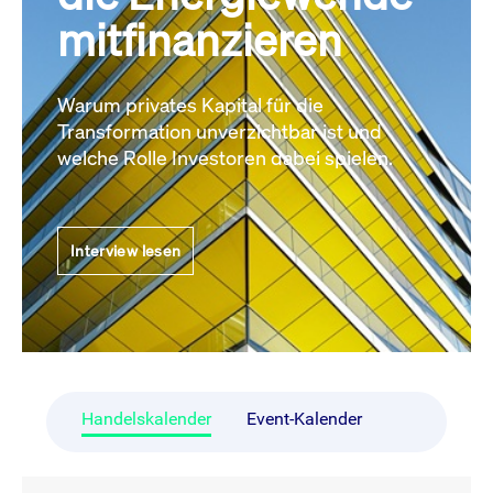
mitfinanzieren
Warum privates Kapital für die
Transformation unverzichtbar ist und
welche Rolle Investoren dabei spielen.
Interview lesen
Handelskalender
Event-Kalender