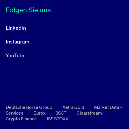
Folgen Sie uns
LinkedIn
Instagram
YouTube
Deutsche Börse Group
Xetra Gold
Market Data +
Services
Eurex
360T
Clearstream
Crypto Finance
ISS STOXX