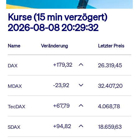
Kurse (15 min verzögert)
2026-08-08 20:29:32
Name
Veränderung
Letzter Preis
+179,32
26.319,45
DAX
-23,92
32.407,20
MDAX
+67,79
4.068,78
TecDAX
+94,82
18.659,63
SDAX