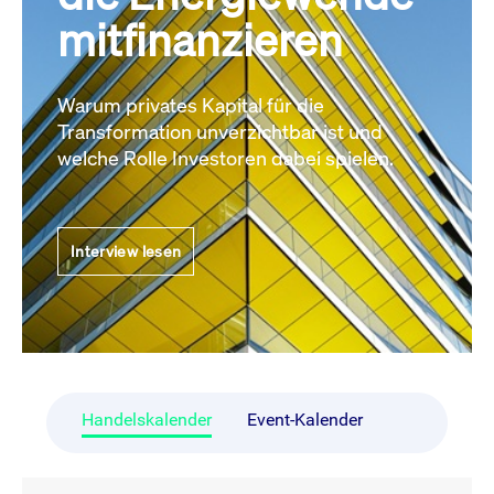
mitfinanzieren
Warum privates Kapital für die
Transformation unverzichtbar ist und
welche Rolle Investoren dabei spielen.
Interview lesen
Handelskalender
Event-Kalender