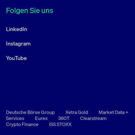
Folgen Sie uns
LinkedIn
Instagram
YouTube
Deutsche Börse Group
Xetra Gold
Market Data +
Services
Eurex
360T
Clearstream
Crypto Finance
ISS STOXX