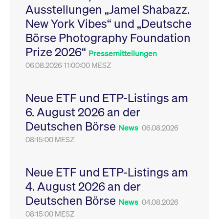
Ausstellungen „Jamel Shabazz.
Leistung der Website
VISITOR_PRIVACY_METADATA
YouTube
6
Dieses Cookie dient 
zu messen. Es handelt
.youtube.com
Monate
Speicherung der
New York Vibes“ und „Deutsche
sich um ein Muster-
Einwilligungs- und
Cookie, bei dem auf
Datenschutzbestim
Börse Photography Foundation
das Präfix _pk_ses
des Nutzers für ihre
eine kurze Reihe von
Interaktion mit der W
Prize 2026“
Zahlen und
Es erfasst Daten über
Pressemitteilungen
Buchstaben folgt, bei
Einwilligung des Bes
der es sich vermutlich
06.08.2026 11:00:00 MESZ
in Bezug auf verschi
um einen
Datenschutzrichtlini
Referenzcode für die
-einstellungen, um
Domain handelt, die
sicherzustellen, dass 
das Cookie setzt.
Präferenzen in zukünf
Neue ETF und ETP-Listings am
Sitzungen geehrt wer
6. August 2026 an der
Deutschen Börse
News
06.08.2026
08:15:00 MESZ
Neue ETF und ETP-Listings am
4. August 2026 an der
Deutschen Börse
News
04.08.2026
08:15:00 MESZ