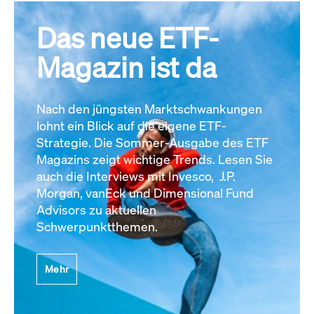
Das neue ETF-
Magazin ist da
Nach den jüngsten Marktschwankungen
lohnt ein Blick auf die eigene ETF-
Strategie. Die Sommer-Ausgabe des ETF
Magazins zeigt wichtige Trends. Lesen Sie
auch die Interviews mit Invesco, J.P.
Morgan, vanEck und Dimensional Fund
Advisors zu aktuellen
Schwerpunktthemen.
Mehr