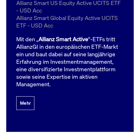
um d
Allianz Smart US Equity Active UCITS ETF
anzu
- USD Acc
ApplicationGatewayAffinityCORS
www.cashmarket.deutsche-
Session
Dies
Allianz Smart Global Equity Active UCITS
boerse.com
Ver
Last
ETF - USD Acc
um s
Clie
glei
Mit den „
Allianz Smart Active
“-ETFs tritt
Brow
werd
AllianzGI in den europäischen ETF-Markt
Benu
ein und baut dabei auf seine langjährige
die 
effe
Erfahrung im Investmentmanagement,
Ress
verb
eine diversifizierte Investmentplattform
unte
(Cro
sowie seine Expertise im aktiven
Shar
Management.
Bear
in v
Bere
Mehr
Gültig
Name
Anbieter / Domain
Beschreibung
Anbieter /
bis
Gültig
Name
Beschreibung
Domain
bis
_pk_id.7.931a
www.cashmarket.deutsche-
1 Jahr
Dieser Cookie-Name
boerse.com
ist mit der Open-