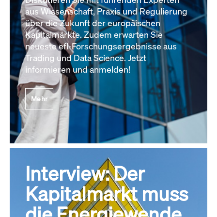
aus Wissenschaft, Praxis und Regulierung
über die Zukunft der europäischen
Kapitalmärkte. Zudem erwarten Sie
neueste efl-Forschungsergebnisse aus
Trading und Data Science. Jetzt
informieren und anmelden!
Mehr
Interview: Der
Kapitalmarkt muss
die Energiewende