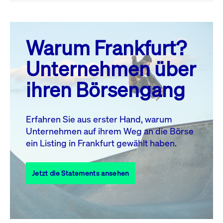
August 26
prev
next
Warum Frankfurt?
MO.
DI.
MI.
DO.
FR.
SA.
SO.
Unternehmen über
1
2
ihren Börsengang
3
4
5
6
7
9
8
10
11
12
13
14
15
16
Erfahren Sie aus erster Hand, warum
Unternehmen auf ihrem Weg an die Börse
17
18
19
20
21
22
23
ein Listing in Frankfurt gewählt haben.
24
25
27
28
29
30
26
Jetzt die Statements ansehen
31
Alle Events