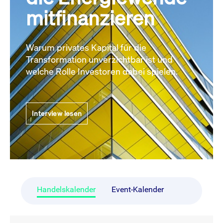
mitfinanzieren
Warum privates Kapital für die
Transformation unverzichtbar ist und
welche Rolle Investoren dabei spielen.
Interview lesen
Handelskalender
Event-Kalender