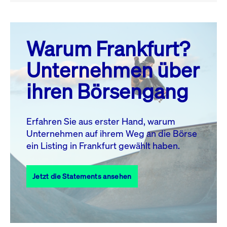
August 26
prev
next
Warum Frankfurt?
MO.
DI.
MI.
DO.
FR.
SA.
SO.
Unternehmen über
1
2
ihren Börsengang
3
4
5
6
8
9
7
10
11
12
13
14
15
16
Erfahren Sie aus erster Hand, warum
Unternehmen auf ihrem Weg an die Börse
17
18
19
20
21
22
23
ein Listing in Frankfurt gewählt haben.
24
25
27
28
29
30
26
Jetzt die Statements ansehen
31
Alle Events