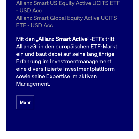
um d
Allianz Smart US Equity Active UCITS ETF
anzu
- USD Acc
ApplicationGatewayAffinityCORS
www.cashmarket.deutsche-
Session
Dies
Allianz Smart Global Equity Active UCITS
boerse.com
Ver
Last
ETF - USD Acc
um s
Clie
glei
Mit den „
Allianz Smart Active
“-ETFs tritt
Brow
werd
AllianzGI in den europäischen ETF-Markt
Benu
ein und baut dabei auf seine langjährige
die 
effe
Erfahrung im Investmentmanagement,
Ress
verb
eine diversifizierte Investmentplattform
unte
(Cro
sowie seine Expertise im aktiven
Shar
Management.
Bear
in v
Bere
Mehr
Gültig
Name
Anbieter / Domain
Beschreibung
Anbieter /
bis
Gültig
Name
Beschreibung
Domain
bis
_pk_id.7.931a
www.cashmarket.deutsche-
1 Jahr
Dieser Cookie-Name
boerse.com
ist mit der Open-