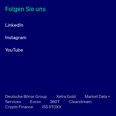
Folgen Sie uns
LinkedIn
Instagram
YouTube
Deutsche Börse Group
Xetra Gold
Market Data +
Services
Eurex
360T
Clearstream
Crypto Finance
ISS STOXX