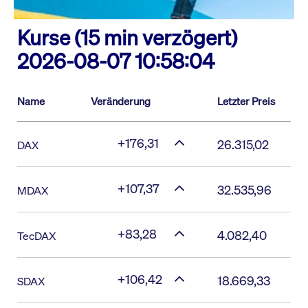
Kurse (15 min verzögert)
2026-08-07 10:58:04
Name
Veränderung
Letzter Preis
+176,31
26.315,02
DAX
+107,37
32.535,96
MDAX
+83,28
4.082,40
TecDAX
+106,42
18.669,33
SDAX