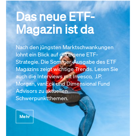
Das neue ETF-
Magazin ist da
Nach den jüngsten Marktschwankungen
lohnt ein Blick auf die eigene ETF-
Strategie. Die Sommer-Ausgabe des ETF
Magazins zeigt wichtige Trends. Lesen Sie
auch die Interviews mit Invesco, J.P.
Morgan, vanEck und Dimensional Fund
Advisors zu aktuellen
Schwerpunktthemen.
Mehr