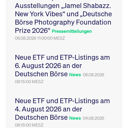
Ausstellungen „Jamel Shabazz.
Leistung der Website
VISITOR_PRIVACY_METADATA
YouTube
6
Dieses Cookie dient 
zu messen. Es handelt
.youtube.com
Monate
Speicherung der
New York Vibes“ und „Deutsche
sich um ein Muster-
Einwilligungs- und
Cookie, bei dem auf
Datenschutzbestim
Börse Photography Foundation
das Präfix _pk_ses
des Nutzers für ihre
eine kurze Reihe von
Interaktion mit der W
Prize 2026“
Zahlen und
Es erfasst Daten über
Pressemitteilungen
Buchstaben folgt, bei
Einwilligung des Bes
der es sich vermutlich
06.08.2026 11:00:00 MESZ
in Bezug auf verschi
um einen
Datenschutzrichtlini
Referenzcode für die
-einstellungen, um
Domain handelt, die
sicherzustellen, dass 
das Cookie setzt.
Präferenzen in zukünf
Neue ETF und ETP-Listings am
Sitzungen geehrt wer
6. August 2026 an der
Deutschen Börse
News
06.08.2026
08:15:00 MESZ
Neue ETF und ETP-Listings am
4. August 2026 an der
Deutschen Börse
News
04.08.2026
08:15:00 MESZ