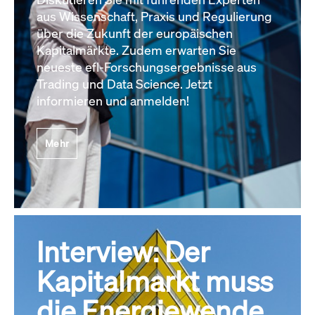
aus Wissenschaft, Praxis und Regulierung
über die Zukunft der europäischen
Kapitalmärkte. Zudem erwarten Sie
neueste efl-Forschungsergebnisse aus
Trading und Data Science. Jetzt
informieren und anmelden!
Mehr
Interview: Der
Kapitalmarkt muss
die Energiewende