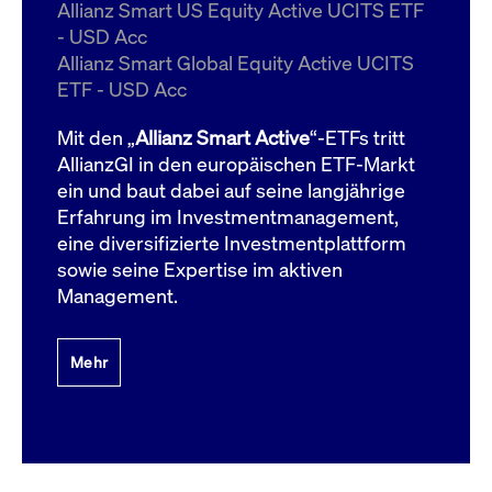
um d
Allianz Smart US Equity Active UCITS ETF
anzu
- USD Acc
ApplicationGatewayAffinityCORS
www.cashmarket.deutsche-
Session
Dies
Allianz Smart Global Equity Active UCITS
boerse.com
Ver
Last
ETF - USD Acc
um s
Clie
glei
Mit den „
Allianz Smart Active
“-ETFs tritt
Brow
werd
AllianzGI in den europäischen ETF-Markt
Benu
ein und baut dabei auf seine langjährige
die 
effe
Erfahrung im Investmentmanagement,
Ress
verb
eine diversifizierte Investmentplattform
unte
(Cro
sowie seine Expertise im aktiven
Shar
Management.
Bear
in v
Bere
Mehr
Gültig
Name
Anbieter / Domain
Beschreibung
Anbieter /
bis
Gültig
Name
Beschreibung
Domain
bis
_pk_id.7.931a
www.cashmarket.deutsche-
1 Jahr
Dieser Cookie-Name
boerse.com
ist mit der Open-