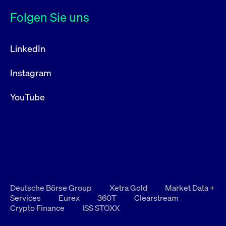
Folgen Sie uns
LinkedIn
Instagram
YouTube
Deutsche Börse Group
Xetra Gold
Market Data +
Services
Eurex
360T
Clearstream
Crypto Finance
ISS STOXX