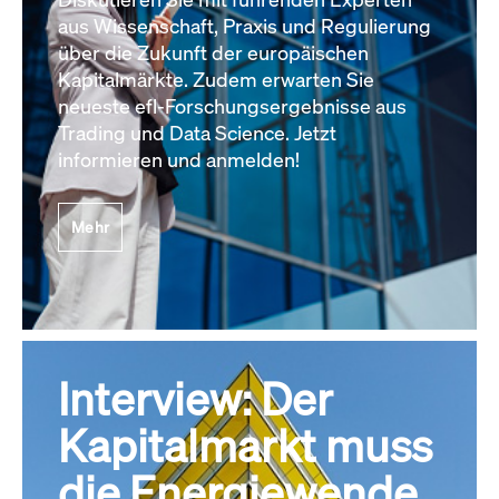
aus Wissenschaft, Praxis und Regulierung
über die Zukunft der europäischen
Kapitalmärkte. Zudem erwarten Sie
neueste efl-Forschungsergebnisse aus
Trading und Data Science. Jetzt
informieren und anmelden!
Mehr
Interview: Der
Kapitalmarkt muss
die Energiewende