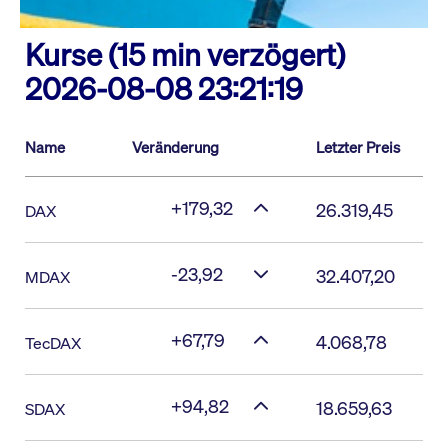
Kurse (15 min verzögert)
2026-08-08 23:21:19
Name
Veränderung
Letzter Preis
+179,32
26.319,45
DAX
-23,92
32.407,20
MDAX
+67,79
4.068,78
TecDAX
+94,82
18.659,63
SDAX