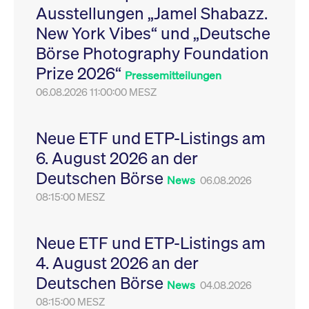
Ausstellungen „Jamel Shabazz.
Leistung der Website
VISITOR_PRIVACY_METADATA
YouTube
6
Dieses Cookie dient 
zu messen. Es handelt
.youtube.com
Monate
Speicherung der
New York Vibes“ und „Deutsche
sich um ein Muster-
Einwilligungs- und
Cookie, bei dem auf
Datenschutzbestim
Börse Photography Foundation
das Präfix _pk_ses
des Nutzers für ihre
eine kurze Reihe von
Interaktion mit der W
Prize 2026“
Zahlen und
Es erfasst Daten über
Pressemitteilungen
Buchstaben folgt, bei
Einwilligung des Bes
der es sich vermutlich
06.08.2026 11:00:00 MESZ
in Bezug auf verschi
um einen
Datenschutzrichtlini
Referenzcode für die
-einstellungen, um
Domain handelt, die
sicherzustellen, dass 
das Cookie setzt.
Präferenzen in zukünf
Neue ETF und ETP-Listings am
Sitzungen geehrt wer
6. August 2026 an der
Deutschen Börse
News
06.08.2026
08:15:00 MESZ
Neue ETF und ETP-Listings am
4. August 2026 an der
Deutschen Börse
News
04.08.2026
08:15:00 MESZ