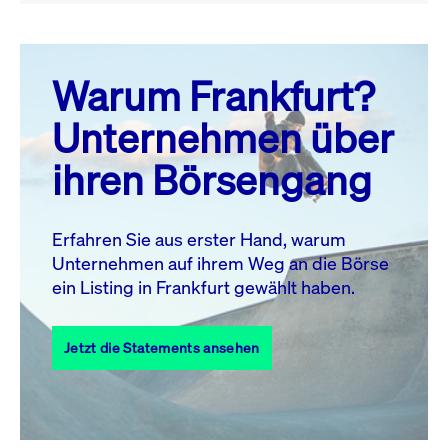
August 26
prev
next
Warum Frankfurt?
MO.
DI.
MI.
DO.
FR.
SA.
SO.
Unternehmen über
1
2
ihren Börsengang
3
4
5
6
7
9
8
10
11
12
13
14
15
16
Erfahren Sie aus erster Hand, warum
Unternehmen auf ihrem Weg an die Börse
17
18
19
20
21
22
23
ein Listing in Frankfurt gewählt haben.
24
25
27
28
29
30
26
Jetzt die Statements ansehen
31
Alle Events