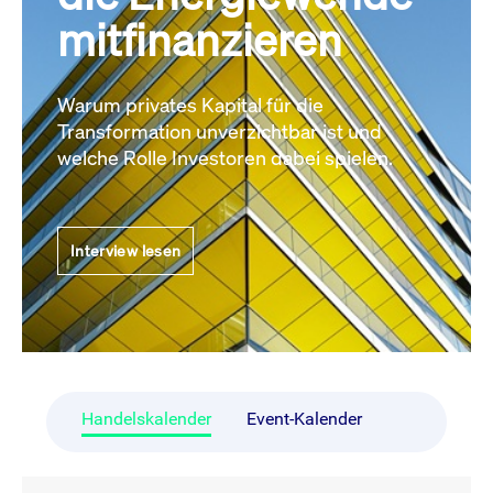
mitfinanzieren
Warum privates Kapital für die
Transformation unverzichtbar ist und
welche Rolle Investoren dabei spielen.
Interview lesen
Handelskalender
Event-Kalender