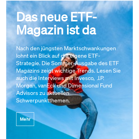
Das neue ETF-
Magazin ist da
Nach den jüngsten Marktschwankungen
lohnt ein Blick auf die eigene ETF-
Strategie. Die Sommer-Ausgabe des ETF
Magazins zeigt wichtige Trends. Lesen Sie
auch die Interviews mit Invesco, J.P.
Morgan, vanEck und Dimensional Fund
Advisors zu aktuellen
Schwerpunktthemen.
Mehr