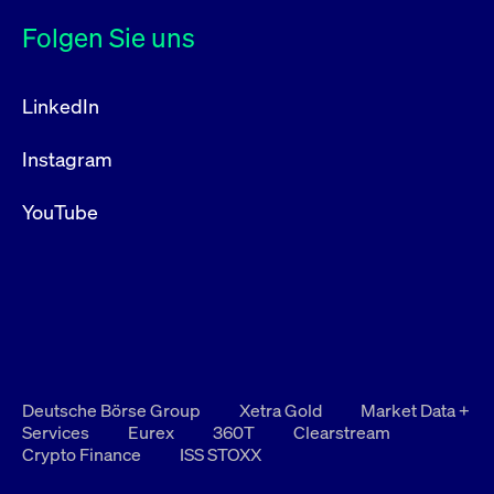
Folgen Sie uns
LinkedIn
Instagram
YouTube
Deutsche Börse Group
Xetra Gold
Market Data +
Services
Eurex
360T
Clearstream
Crypto Finance
ISS STOXX