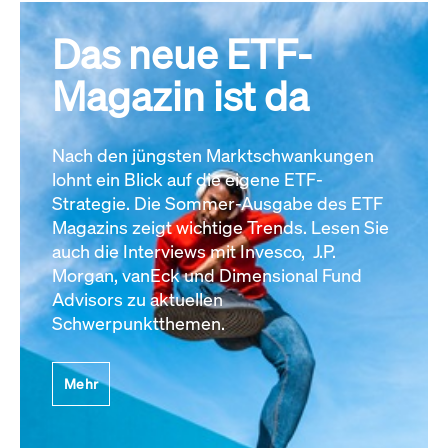
Das neue ETF-
Magazin ist da
Nach den jüngsten Marktschwankungen
lohnt ein Blick auf die eigene ETF-
Strategie. Die Sommer-Ausgabe des ETF
Magazins zeigt wichtige Trends. Lesen Sie
auch die Interviews mit Invesco, J.P.
Morgan, vanEck und Dimensional Fund
Advisors zu aktuellen
Schwerpunktthemen.
Mehr