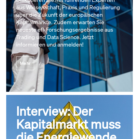
aus Wissenschaft, Praxis und Regulierung
über die Zukunft der europäischen
Kapitalmärkte. Zudem erwarten Sie
neueste efl-Forschungsergebnisse aus
Trading und Data Science. Jetzt
informieren und anmelden!
Mehr
Interview: Der
Kapitalmarkt muss
die Energiewende