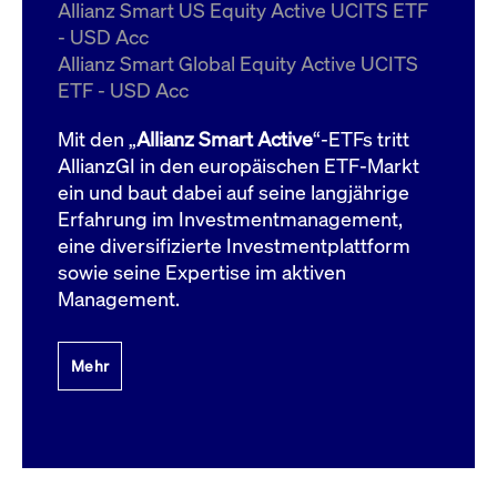
um d
Allianz Smart US Equity Active UCITS ETF
anzu
- USD Acc
ApplicationGatewayAffinityCORS
www.cashmarket.deutsche-
Session
Dies
Allianz Smart Global Equity Active UCITS
boerse.com
Ver
Last
ETF - USD Acc
um s
Clie
glei
Mit den „
Allianz Smart Active
“-ETFs tritt
Brow
werd
AllianzGI in den europäischen ETF-Markt
Benu
ein und baut dabei auf seine langjährige
die 
effe
Erfahrung im Investmentmanagement,
Ress
verb
eine diversifizierte Investmentplattform
unte
(Cro
sowie seine Expertise im aktiven
Shar
Management.
Bear
in v
Bere
Mehr
Gültig
Name
Anbieter / Domain
Beschreibung
Anbieter /
bis
Gültig
Name
Beschreibung
Domain
bis
_pk_id.7.931a
www.cashmarket.deutsche-
1 Jahr
Dieser Cookie-Name
boerse.com
ist mit der Open-