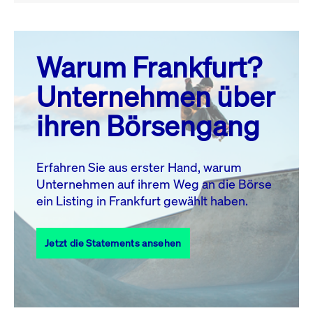
August 26
prev
next
Warum Frankfurt?
MO.
DI.
MI.
DO.
FR.
SA.
SO.
Unternehmen über
1
2
ihren Börsengang
3
4
5
6
7
8
9
10
11
12
13
14
15
16
Erfahren Sie aus erster Hand, warum
Unternehmen auf ihrem Weg an die Börse
17
18
19
20
21
22
23
ein Listing in Frankfurt gewählt haben.
24
25
27
28
29
30
26
Jetzt die Statements ansehen
31
Alle Events