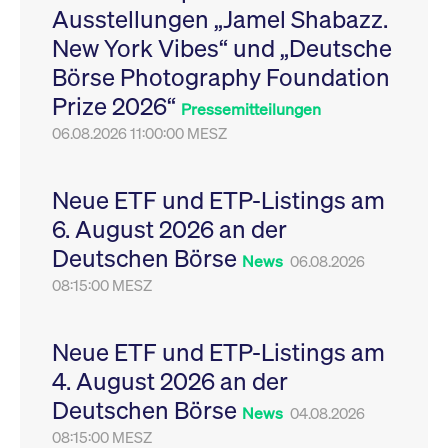
Ausstellungen „Jamel Shabazz.
Leistung der Website
VISITOR_PRIVACY_METADATA
YouTube
6
Dieses Cookie dient 
zu messen. Es handelt
.youtube.com
Monate
Speicherung der
New York Vibes“ und „Deutsche
sich um ein Muster-
Einwilligungs- und
Cookie, bei dem auf
Datenschutzbestim
Börse Photography Foundation
das Präfix _pk_ses
des Nutzers für ihre
eine kurze Reihe von
Interaktion mit der W
Prize 2026“
Zahlen und
Es erfasst Daten über
Pressemitteilungen
Buchstaben folgt, bei
Einwilligung des Bes
der es sich vermutlich
06.08.2026 11:00:00 MESZ
in Bezug auf verschi
um einen
Datenschutzrichtlini
Referenzcode für die
-einstellungen, um
Domain handelt, die
sicherzustellen, dass 
das Cookie setzt.
Präferenzen in zukünf
Neue ETF und ETP-Listings am
Sitzungen geehrt wer
6. August 2026 an der
Deutschen Börse
News
06.08.2026
08:15:00 MESZ
Neue ETF und ETP-Listings am
4. August 2026 an der
Deutschen Börse
News
04.08.2026
08:15:00 MESZ