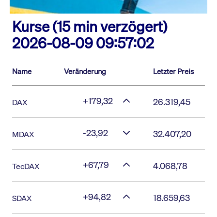
Kurse (15 min verzögert)
2026-08-09 09:57:02
Name
Veränderung
Letzter Preis
+179,32
26.319,45
DAX
-23,92
32.407,20
MDAX
+67,79
4.068,78
TecDAX
+94,82
18.659,63
SDAX