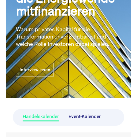
mitfinanzieren
Warum privates Kapital für die
Transformation unverzichtbar ist und
welche Rolle Investoren dabei spielen.
Interview lesen
Handelskalender
Event-Kalender