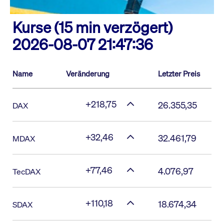
Kurse (15 min verzögert)
2026-08-07 21:47:36
Name
Veränderung
Letzter Preis
+218,75
26.355,35
DAX
+32,46
32.461,79
MDAX
+77,46
4.076,97
TecDAX
+110,18
18.674,34
SDAX