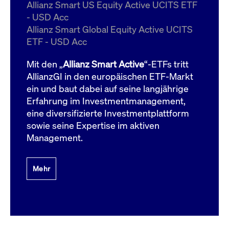
um d
Allianz Smart US Equity Active UCITS ETF
anzu
- USD Acc
ApplicationGatewayAffinityCORS
www.cashmarket.deutsche-
Session
Dies
Allianz Smart Global Equity Active UCITS
boerse.com
Ver
Last
ETF - USD Acc
um s
Clie
glei
Mit den „
Allianz Smart Active
“-ETFs tritt
Brow
werd
AllianzGI in den europäischen ETF-Markt
Benu
ein und baut dabei auf seine langjährige
die 
effe
Erfahrung im Investmentmanagement,
Ress
verb
eine diversifizierte Investmentplattform
unte
(Cro
sowie seine Expertise im aktiven
Shar
Management.
Bear
in v
Bere
Mehr
Gültig
Name
Anbieter / Domain
Beschreibung
Anbieter /
bis
Gültig
Name
Beschreibung
Domain
bis
_pk_id.7.931a
www.cashmarket.deutsche-
1 Jahr
Dieser Cookie-Name
boerse.com
ist mit der Open-