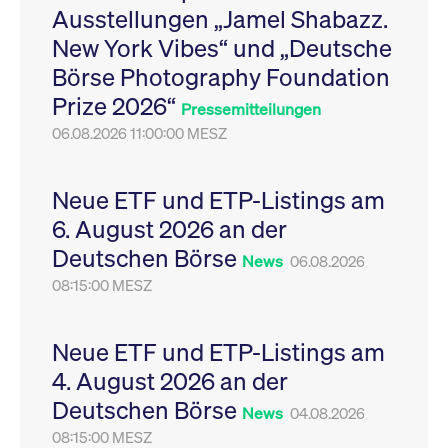
Ausstellungen „Jamel Shabazz.
Leistung der Website
VISITOR_PRIVACY_METADATA
YouTube
6
Dieses Cookie dient 
zu messen. Es handelt
.youtube.com
Monate
Speicherung der
New York Vibes“ und „Deutsche
sich um ein Muster-
Einwilligungs- und
Cookie, bei dem auf
Datenschutzbestim
Börse Photography Foundation
das Präfix _pk_ses
des Nutzers für ihre
eine kurze Reihe von
Interaktion mit der W
Prize 2026“
Zahlen und
Es erfasst Daten über
Pressemitteilungen
Buchstaben folgt, bei
Einwilligung des Bes
der es sich vermutlich
06.08.2026 11:00:00 MESZ
in Bezug auf verschi
um einen
Datenschutzrichtlini
Referenzcode für die
-einstellungen, um
Domain handelt, die
sicherzustellen, dass 
das Cookie setzt.
Präferenzen in zukünf
Neue ETF und ETP-Listings am
Sitzungen geehrt wer
6. August 2026 an der
Deutschen Börse
News
06.08.2026
08:15:00 MESZ
Neue ETF und ETP-Listings am
4. August 2026 an der
Deutschen Börse
News
04.08.2026
08:15:00 MESZ