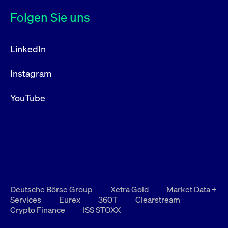
Folgen Sie uns
LinkedIn
Instagram
YouTube
Deutsche Börse Group
Xetra Gold
Market Data +
Services
Eurex
360T
Clearstream
Crypto Finance
ISS STOXX