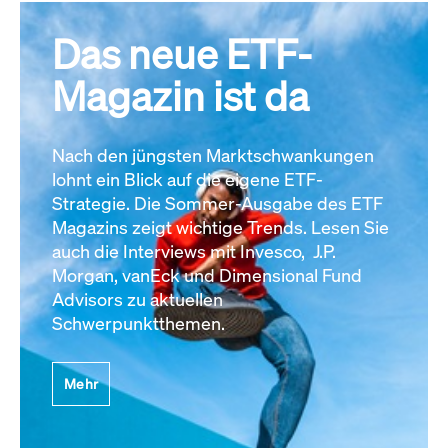
Das neue ETF-
Magazin ist da
Nach den jüngsten Marktschwankungen
lohnt ein Blick auf die eigene ETF-
Strategie. Die Sommer-Ausgabe des ETF
Magazins zeigt wichtige Trends. Lesen Sie
auch die Interviews mit Invesco, J.P.
Morgan, vanEck und Dimensional Fund
Advisors zu aktuellen
Schwerpunktthemen.
Mehr