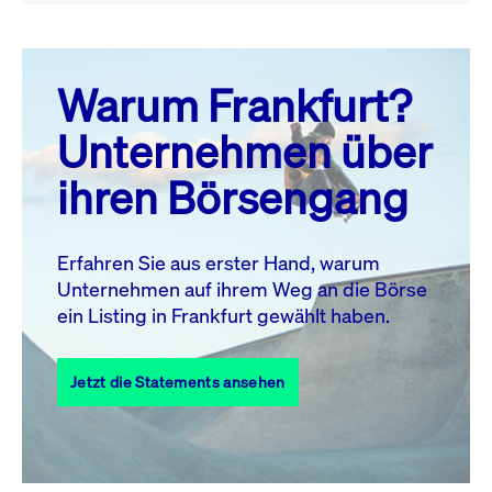
August 26
prev
next
Warum Frankfurt?
MO.
DI.
MI.
DO.
FR.
SA.
SO.
Unternehmen über
1
2
ihren Börsengang
3
4
5
6
8
9
7
10
11
12
13
14
15
16
Erfahren Sie aus erster Hand, warum
Unternehmen auf ihrem Weg an die Börse
17
18
19
20
21
22
23
ein Listing in Frankfurt gewählt haben.
24
25
27
28
29
30
26
Jetzt die Statements ansehen
31
Alle Events