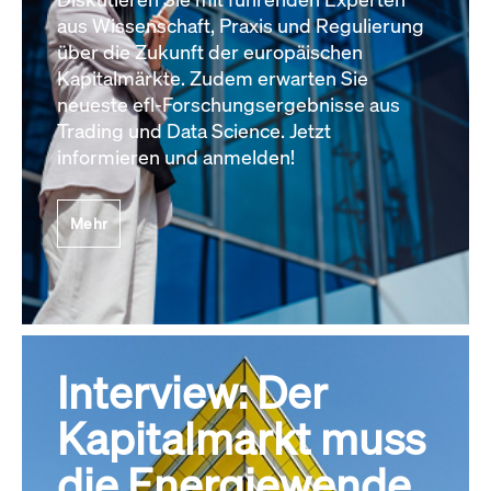
aus Wissenschaft, Praxis und Regulierung
über die Zukunft der europäischen
Kapitalmärkte. Zudem erwarten Sie
neueste efl-Forschungsergebnisse aus
Trading und Data Science. Jetzt
informieren und anmelden!
Mehr
Interview: Der
Kapitalmarkt muss
die Energiewende