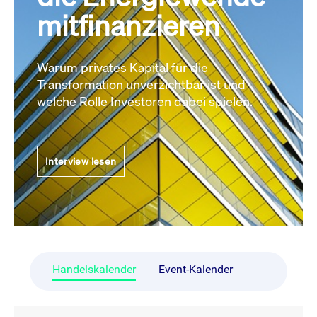
mitfinanzieren
Warum privates Kapital für die
Transformation unverzichtbar ist und
welche Rolle Investoren dabei spielen.
Interview lesen
Handelskalender
Event-Kalender