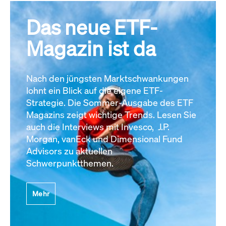
Das neue ETF-
Magazin ist da
Nach den jüngsten Marktschwankungen
lohnt ein Blick auf die eigene ETF-
Strategie. Die Sommer-Ausgabe des ETF
Magazins zeigt wichtige Trends. Lesen Sie
auch die Interviews mit Invesco, J.P.
Morgan, vanEck und Dimensional Fund
Advisors zu aktuellen
Schwerpunktthemen.
Mehr