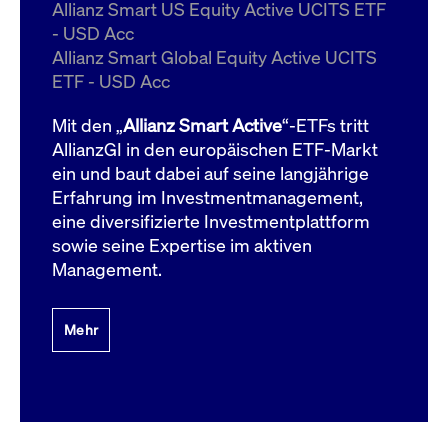
um d
Allianz Smart US Equity Active UCITS ETF
anzu
- USD Acc
ApplicationGatewayAffinityCORS
www.cashmarket.deutsche-
Session
Dies
Allianz Smart Global Equity Active UCITS
boerse.com
Ver
Last
ETF - USD Acc
um s
Clie
glei
Mit den „
Allianz Smart Active
“-ETFs tritt
Brow
werd
AllianzGI in den europäischen ETF-Markt
Benu
ein und baut dabei auf seine langjährige
die 
effe
Erfahrung im Investmentmanagement,
Ress
verb
eine diversifizierte Investmentplattform
unte
(Cro
sowie seine Expertise im aktiven
Shar
Management.
Bear
in v
Bere
Mehr
Gültig
Name
Anbieter / Domain
Beschreibung
Anbieter /
bis
Gültig
Name
Beschreibung
Domain
bis
_pk_id.7.931a
www.cashmarket.deutsche-
1 Jahr
Dieser Cookie-Name
boerse.com
ist mit der Open-