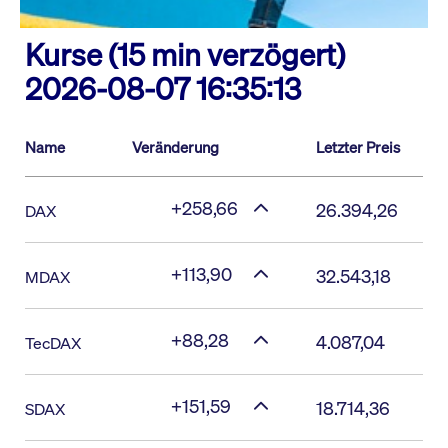
Kurse (15 min verzögert)
2026-08-07 16:35:13
Name
Veränderung
Letzter Preis
+258,66
26.394,26
DAX
+113,90
32.543,18
MDAX
+88,28
4.087,04
TecDAX
+151,59
18.714,36
SDAX