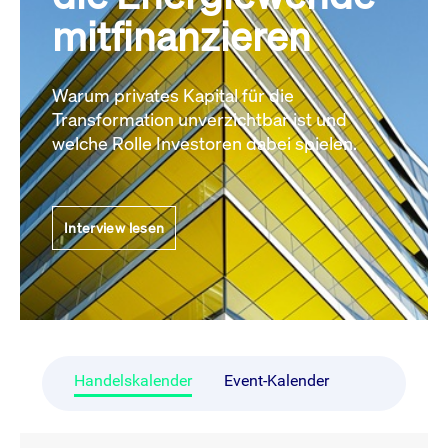
mitfinanzieren
Warum privates Kapital für die
Transformation unverzichtbar ist und
welche Rolle Investoren dabei spielen.
Interview lesen
Handelskalender
Event-Kalender