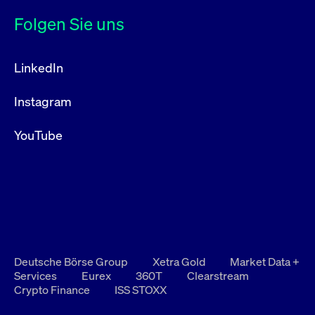
Folgen Sie uns
LinkedIn
Instagram
YouTube
Deutsche Börse Group
Xetra Gold
Market Data +
Services
Eurex
360T
Clearstream
Crypto Finance
ISS STOXX