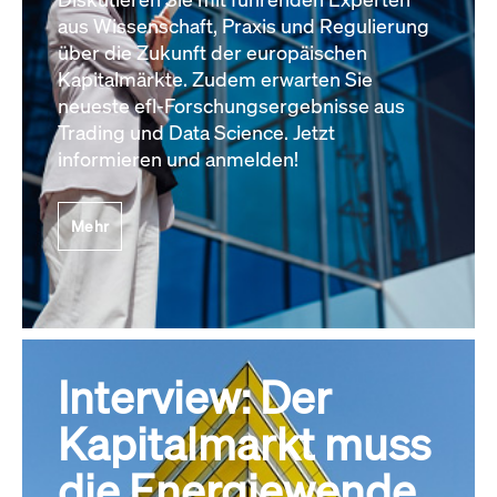
aus Wissenschaft, Praxis und Regulierung
über die Zukunft der europäischen
Kapitalmärkte. Zudem erwarten Sie
neueste efl-Forschungsergebnisse aus
Trading und Data Science. Jetzt
informieren und anmelden!
Mehr
Interview: Der
Kapitalmarkt muss
die Energiewende