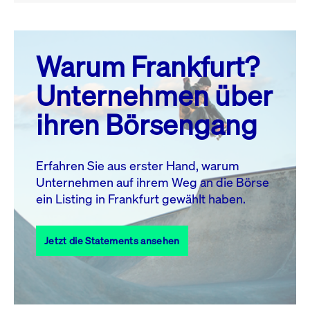
August 26
prev
next
Warum Frankfurt?
MO.
DI.
MI.
DO.
FR.
SA.
SO.
Unternehmen über
1
2
ihren Börsengang
3
4
5
6
8
9
7
10
11
12
13
14
15
16
Erfahren Sie aus erster Hand, warum
Unternehmen auf ihrem Weg an die Börse
17
18
19
20
21
22
23
ein Listing in Frankfurt gewählt haben.
24
25
27
28
29
30
26
Jetzt die Statements ansehen
31
Alle Events