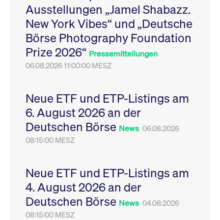
Ausstellungen „Jamel Shabazz.
Leistung der Website
VISITOR_PRIVACY_METADATA
YouTube
6
Dieses Cookie dient 
zu messen. Es handelt
.youtube.com
Monate
Speicherung der
New York Vibes“ und „Deutsche
sich um ein Muster-
Einwilligungs- und
Cookie, bei dem auf
Datenschutzbestim
Börse Photography Foundation
das Präfix _pk_ses
des Nutzers für ihre
eine kurze Reihe von
Interaktion mit der W
Prize 2026“
Zahlen und
Es erfasst Daten über
Pressemitteilungen
Buchstaben folgt, bei
Einwilligung des Bes
der es sich vermutlich
06.08.2026 11:00:00 MESZ
in Bezug auf verschi
um einen
Datenschutzrichtlini
Referenzcode für die
-einstellungen, um
Domain handelt, die
sicherzustellen, dass 
das Cookie setzt.
Präferenzen in zukünf
Neue ETF und ETP-Listings am
Sitzungen geehrt wer
6. August 2026 an der
Deutschen Börse
News
06.08.2026
08:15:00 MESZ
Neue ETF und ETP-Listings am
4. August 2026 an der
Deutschen Börse
News
04.08.2026
08:15:00 MESZ