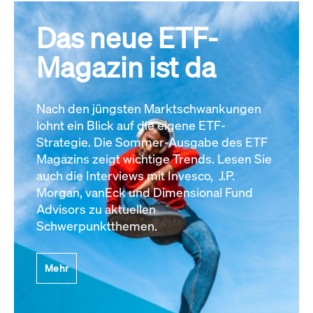
Das neue ETF-
Magazin ist da
Nach den jüngsten Marktschwankungen
lohnt ein Blick auf die eigene ETF-
Strategie. Die Sommer-Ausgabe des ETF
Magazins zeigt wichtige Trends. Lesen Sie
auch die Interviews mit Invesco, J.P.
Morgan, vanEck und Dimensional Fund
Advisors zu aktuellen
Schwerpunktthemen.
Mehr