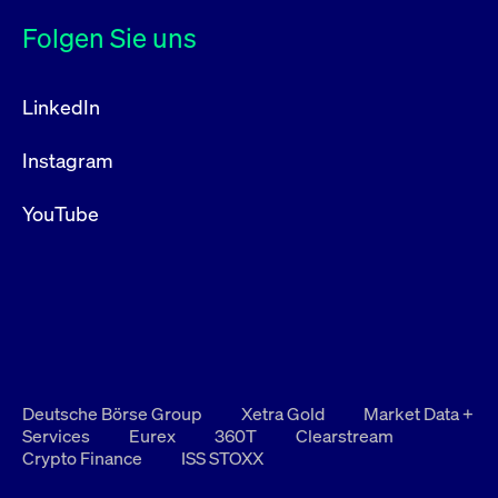
Folgen Sie uns
LinkedIn
Instagram
YouTube
Deutsche Börse Group
Xetra Gold
Market Data +
Services
Eurex
360T
Clearstream
Crypto Finance
ISS STOXX