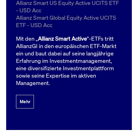
um d
Allianz Smart US Equity Active UCITS ETF
anzu
- USD Acc
ApplicationGatewayAffinityCORS
www.cashmarket.deutsche-
Session
Dies
Allianz Smart Global Equity Active UCITS
boerse.com
Ver
Last
ETF - USD Acc
um s
Clie
glei
Mit den „
Allianz Smart Active
“-ETFs tritt
Brow
werd
AllianzGI in den europäischen ETF-Markt
Benu
ein und baut dabei auf seine langjährige
die 
effe
Erfahrung im Investmentmanagement,
Ress
verb
eine diversifizierte Investmentplattform
unte
(Cro
sowie seine Expertise im aktiven
Shar
Management.
Bear
in v
Bere
Mehr
Gültig
Name
Anbieter / Domain
Beschreibung
Anbieter /
bis
Gültig
Name
Beschreibung
Domain
bis
_pk_id.7.931a
www.cashmarket.deutsche-
1 Jahr
Dieser Cookie-Name
boerse.com
ist mit der Open-