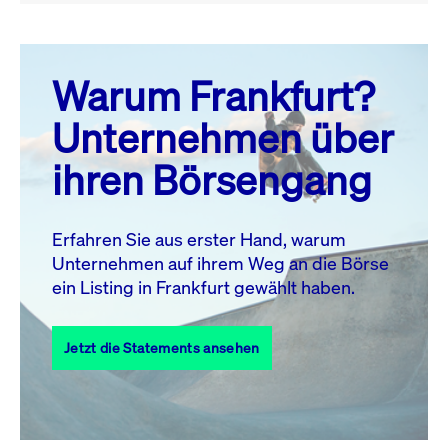
August 26
prev
next
Warum Frankfurt?
MO.
DI.
MI.
DO.
FR.
SA.
SO.
Unternehmen über
1
2
ihren Börsengang
3
4
5
6
7
8
9
10
11
12
13
14
15
16
Erfahren Sie aus erster Hand, warum
Unternehmen auf ihrem Weg an die Börse
17
18
19
20
21
22
23
ein Listing in Frankfurt gewählt haben.
24
25
27
28
29
30
26
Jetzt die Statements ansehen
31
Alle Events