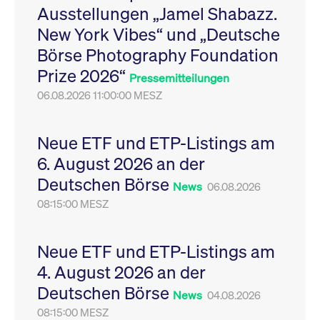
Ausstellungen „Jamel Shabazz.
Leistung der Website
VISITOR_PRIVACY_METADATA
YouTube
6
Dieses Cookie dient 
zu messen. Es handelt
.youtube.com
Monate
Speicherung der
New York Vibes“ und „Deutsche
sich um ein Muster-
Einwilligungs- und
Cookie, bei dem auf
Datenschutzbestim
Börse Photography Foundation
das Präfix _pk_ses
des Nutzers für ihre
eine kurze Reihe von
Interaktion mit der W
Prize 2026“
Zahlen und
Es erfasst Daten über
Pressemitteilungen
Buchstaben folgt, bei
Einwilligung des Bes
der es sich vermutlich
06.08.2026 11:00:00 MESZ
in Bezug auf verschi
um einen
Datenschutzrichtlini
Referenzcode für die
-einstellungen, um
Domain handelt, die
sicherzustellen, dass 
das Cookie setzt.
Präferenzen in zukünf
Neue ETF und ETP-Listings am
Sitzungen geehrt wer
6. August 2026 an der
Deutschen Börse
News
06.08.2026
08:15:00 MESZ
Neue ETF und ETP-Listings am
4. August 2026 an der
Deutschen Börse
News
04.08.2026
08:15:00 MESZ