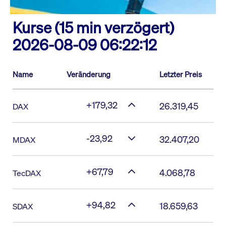
Kurse (15 min verzögert)
2026-08-09 06:22:12
Name
Veränderung
Letzter Preis
+179,32
26.319,45
DAX
-23,92
32.407,20
MDAX
+67,79
4.068,78
TecDAX
+94,82
18.659,63
SDAX