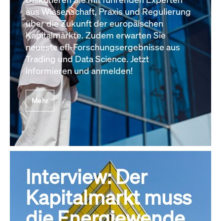
aus Wissenschaft, Praxis und Regulierung
über die Zukunft der europäischen
Kapitalmärkte. Zudem erwarten Sie
neueste efl-Forschungsergebnisse aus
Trading und Data Science. Jetzt
informieren und anmelden!
Mehr
Interview: Der
Kapitalmarkt muss
die Energiewende