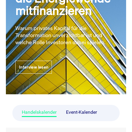
mitfinanzieren
Warum privates Kapital für die
Transformation unverzichtbar ist und
welche Rolle Investoren dabei spielen.
Interview lesen
Handelskalender
Event-Kalender