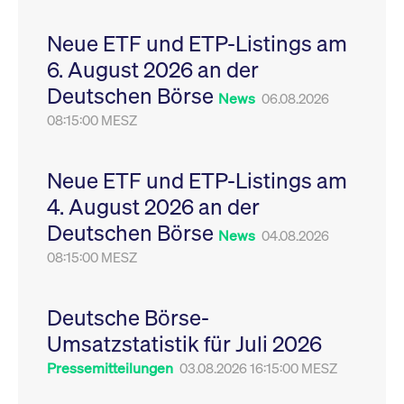
Leistung der Website
VISITOR_PRIVACY_METADATA
YouTube
6
Dieses Cookie dient 
zu messen. Es handelt
.youtube.com
Monate
Speicherung der
Neue ETF und ETP-Listings am
sich um ein Muster-
Einwilligungs- und
Cookie, bei dem auf
Datenschutzbestim
6. August 2026 an der
das Präfix _pk_ses
des Nutzers für ihre
eine kurze Reihe von
Interaktion mit der W
Deutschen Börse
Zahlen und
Es erfasst Daten über
News
06.08.2026
Buchstaben folgt, bei
Einwilligung des Bes
der es sich vermutlich
08:15:00 MESZ
in Bezug auf verschi
um einen
Datenschutzrichtlini
Referenzcode für die
-einstellungen, um
Domain handelt, die
sicherzustellen, dass 
das Cookie setzt.
Präferenzen in zukünf
Neue ETF und ETP-Listings am
Sitzungen geehrt wer
4. August 2026 an der
Deutschen Börse
News
04.08.2026
08:15:00 MESZ
Deutsche Börse-
Umsatzstatistik für Juli 2026
Pressemitteilungen
03.08.2026 16:15:00 MESZ