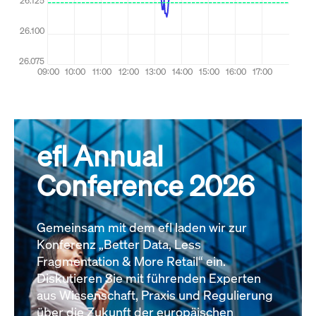
efl Annual
Conference 2026
Gemeinsam mit dem efl laden wir zur
Konferenz „Better Data, Less
Fragmentation & More Retail“ ein.
Diskutieren Sie mit führenden Experten
aus Wissenschaft, Praxis und Regulierung
über die Zukunft der europäischen