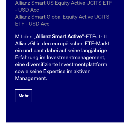
um d
Allianz Smart US Equity Active UCITS ETF
anzu
- USD Acc
ApplicationGatewayAffinityCORS
www.cashmarket.deutsche-
Session
Dies
Allianz Smart Global Equity Active UCITS
boerse.com
Ver
Last
ETF - USD Acc
um s
Clie
glei
Mit den „
Allianz Smart Active
“-ETFs tritt
Brow
werd
AllianzGI in den europäischen ETF-Markt
Benu
ein und baut dabei auf seine langjährige
die 
effe
Erfahrung im Investmentmanagement,
Ress
verb
eine diversifizierte Investmentplattform
unte
(Cro
sowie seine Expertise im aktiven
Shar
Management.
Bear
in v
Bere
Mehr
Gültig
Name
Anbieter / Domain
Beschreibung
Anbieter /
bis
Gültig
Name
Beschreibung
Domain
bis
_pk_id.7.931a
www.cashmarket.deutsche-
1 Jahr
Dieser Cookie-Name
boerse.com
ist mit der Open-