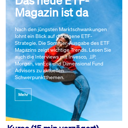
Das neue ETF-
Magazin ist da
Nach den jüngsten Marktschwankungen
lohnt ein Blick auf die eigene ETF-
Strategie. Die Sommer-Ausgabe des ETF
Magazins zeigt wichtige Trends. Lesen Sie
auch die Interviews mit Invesco, J.P.
Morgan, vanEck und Dimensional Fund
Advisors zu aktuellen
Schwerpunktthemen.
Mehr