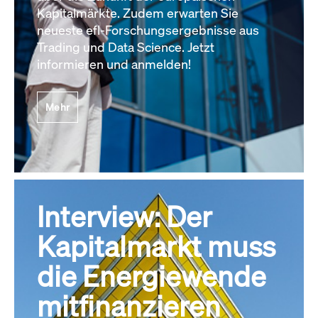
Kapitalmärkte. Zudem erwarten Sie
neueste efl-Forschungsergebnisse aus
Trading und Data Science. Jetzt
informieren und anmelden!
Mehr
Interview: Der
Kapitalmarkt muss
die Energiewende
mitfinanzieren