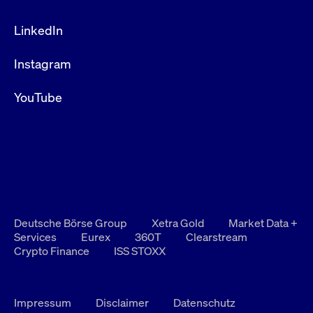
LinkedIn
Instagram
YouTube
Deutsche Börse Group
Xetra Gold
Market Data +
Services
Eurex
360T
Clearstream
Crypto Finance
ISS STOXX
Impressum
Disclaimer
Datenschutz