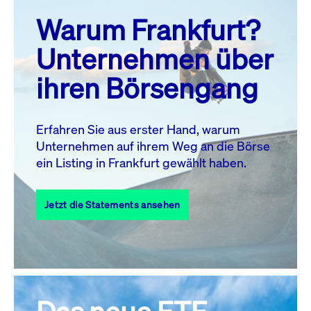
prev
next
Warum Frankfurt?
MO.
DI.
MI.
DO.
FR.
SA.
SO.
Unternehmen über
1
2
ihren Börsengang
3
4
5
6
8
9
7
10
11
12
13
14
15
16
Erfahren Sie aus erster Hand, warum
Unternehmen auf ihrem Weg an die Börse
17
18
19
20
21
22
23
ein Listing in Frankfurt gewählt haben.
24
25
27
28
29
30
26
Jetzt die Statements ansehen
31
Alle Events