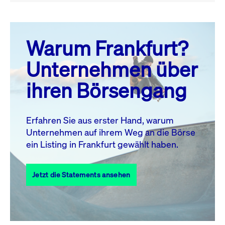
August 26
prev
next
Warum Frankfurt?
MO.
DI.
MI.
DO.
FR.
SA.
SO.
Unternehmen über
1
2
ihren Börsengang
3
4
5
6
7
9
8
10
11
12
13
14
15
16
Erfahren Sie aus erster Hand, warum
Unternehmen auf ihrem Weg an die Börse
17
18
19
20
21
22
23
ein Listing in Frankfurt gewählt haben.
24
25
27
28
29
30
26
Jetzt die Statements ansehen
31
Alle Events