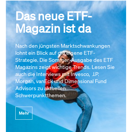
Das neue ETF-
Magazin ist da
Nach den jüngsten Marktschwankungen
lohnt ein Blick auf die eigene ETF-
Strategie. Die Sommer-Ausgabe des ETF
Magazins zeigt wichtige Trends. Lesen Sie
auch die Interviews mit Invesco, J.P.
Morgan, vanEck und Dimensional Fund
Advisors zu aktuellen
Schwerpunktthemen.
Mehr