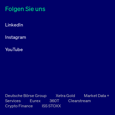
Folgen Sie uns
LinkedIn
Instagram
YouTube
Deutsche Börse Group
Xetra Gold
Market Data +
Services
Eurex
360T
Clearstream
Crypto Finance
ISS STOXX