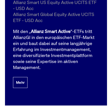
um d
Allianz Smart US Equity Active UCITS ETF
anzu
- USD Acc
ApplicationGatewayAffinityCORS
www.cashmarket.deutsche-
Session
Dies
Allianz Smart Global Equity Active UCITS
boerse.com
Ver
Last
ETF - USD Acc
um s
Clie
glei
Mit den „
Allianz Smart Active
“-ETFs tritt
Brow
werd
AllianzGI in den europäischen ETF-Markt
Benu
ein und baut dabei auf seine langjährige
die 
effe
Erfahrung im Investmentmanagement,
Ress
verb
eine diversifizierte Investmentplattform
unte
(Cro
sowie seine Expertise im aktiven
Shar
Management.
Bear
in v
Bere
Mehr
Gültig
Name
Anbieter / Domain
Beschreibung
Anbieter /
bis
Gültig
Name
Beschreibung
Domain
bis
_pk_id.7.931a
www.cashmarket.deutsche-
1 Jahr
Dieser Cookie-Name
boerse.com
ist mit der Open-