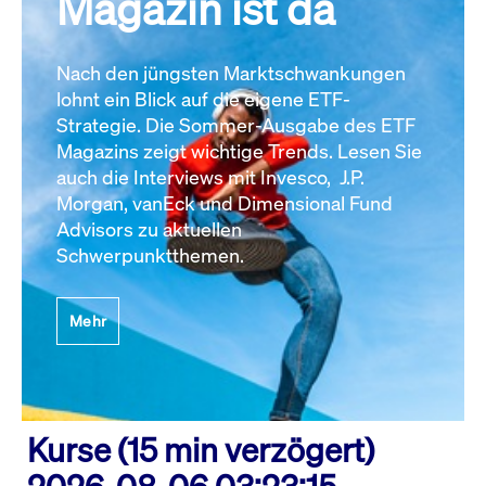
Magazin ist da
Nach den jüngsten Marktschwankungen
lohnt ein Blick auf die eigene ETF-
Strategie. Die Sommer-Ausgabe des ETF
Magazins zeigt wichtige Trends. Lesen Sie
auch die Interviews mit Invesco, J.P.
Morgan, vanEck und Dimensional Fund
Advisors zu aktuellen
Schwerpunktthemen.
Mehr
Kurse (15 min verzögert)