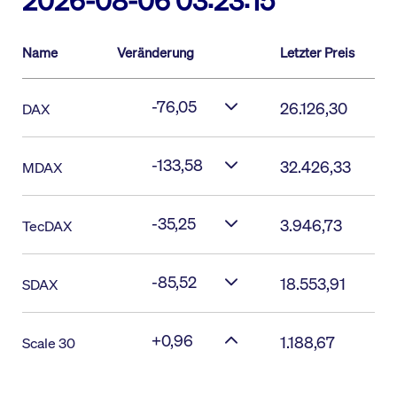
2026-08-06 03:23:15
Name
Veränderung
Letzter Preis
-76,05
26.126,30
DAX
-133,58
32.426,33
MDAX
-35,25
3.946,73
TecDAX
-85,52
18.553,91
SDAX
+0,96
1.188,67
Scale 30