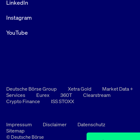
LinkedIn
Instagram
YouTube
Deutsche Börse Group
Xetra Gold
Market Data +
Services
Eurex
360T
Clearstream
Crypto Finance
ISS STOXX
Impressum
Disclaimer
Datenschutz
Sitemap
© Deutsche Börse