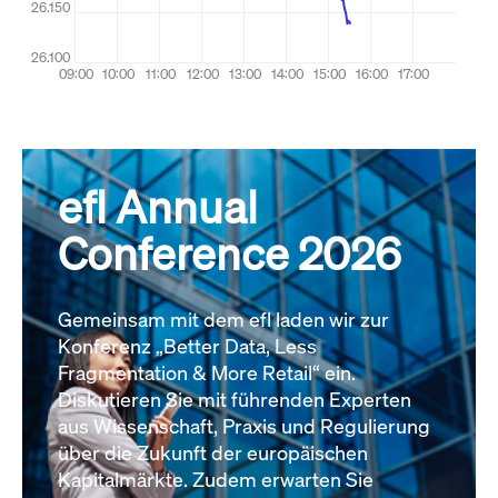
efl Annual
Conference 2026
Gemeinsam mit dem efl laden wir zur
Konferenz „Better Data, Less
Fragmentation & More Retail“ ein.
Diskutieren Sie mit führenden Experten
aus Wissenschaft, Praxis und Regulierung
über die Zukunft der europäischen
Kapitalmärkte. Zudem erwarten Sie