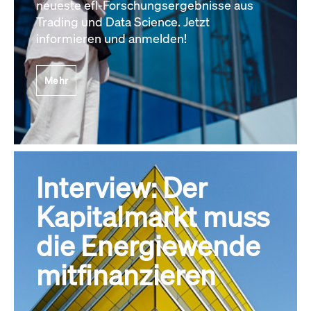
neueste efl-Forschungsergebnisse aus
Trading und Data Science. Jetzt
informieren und anmelden!
Mehr
Interview: Der
Kapitalmarkt muss
die Energiewende
mitfinanzieren