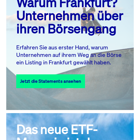
Warum Frankfurt?
MO.
DI.
MI.
DO.
FR.
SA.
SO.
Unternehmen über
1
2
ihren Börsengang
3
4
5
7
8
9
6
10
11
12
13
14
15
16
Erfahren Sie aus erster Hand, warum
Unternehmen auf ihrem Weg an die Börse
17
18
19
20
21
22
23
ein Listing in Frankfurt gewählt haben.
24
25
27
28
29
30
26
Jetzt die Statements ansehen
31
Alle Events
Das neue ETF-