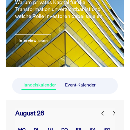
Warum privates Kapital für die
Transformation unverzichtbar ist und
welche Rolle Investoren dabei spielen.
Interview lesen
Handelskalender
Event-Kalender
August 26
prev
next
MO.
DI.
MI.
DO.
FR.
SA.
SO.