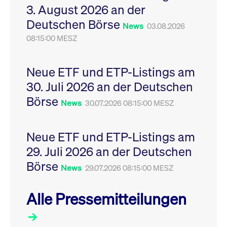
3. August 2026 an der
Leistung der Website
VISITOR_PRIVACY_METADATA
YouTube
6
Dieses Cookie dient 
zu messen. Es handelt
.youtube.com
Monate
Speicherung der
Deutschen Börse
sich um ein Muster-
Einwilligungs- und
News
03.08.2026
Cookie, bei dem auf
Datenschutzbestim
das Präfix _pk_ses
08:15:00 MESZ
des Nutzers für ihre
eine kurze Reihe von
Interaktion mit der W
Zahlen und
Es erfasst Daten über
Buchstaben folgt, bei
Einwilligung des Bes
der es sich vermutlich
in Bezug auf verschi
Neue ETF und ETP-Listings am
um einen
Datenschutzrichtlini
Referenzcode für die
-einstellungen, um
30. Juli 2026 an der Deutschen
Domain handelt, die
sicherzustellen, dass 
das Cookie setzt.
Präferenzen in zukünf
Börse
News
30.07.2026 08:15:00 MESZ
Sitzungen geehrt wer
Neue ETF und ETP-Listings am
29. Juli 2026 an der Deutschen
Börse
News
29.07.2026 08:15:00 MESZ
Alle Pressemitteilungen