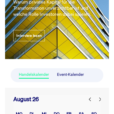
Warum privates Kapital für die
Transformation unverzichtbar ist und
welche Rolle Investoren dabei spielen.
Interview lesen
Handelskalender
Event-Kalender
August 26
prev
next
MO.
DI.
MI.
DO.
FR.
SA.
SO.