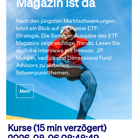
Magazin ist da
Nach den jüngsten Marktschwankungen
lohnt ein Blick auf die eigene ETF-
Strategie. Die Sommer-Ausgabe des ETF
Magazins zeigt wichtige Trends. Lesen Sie
auch die Interviews mit Invesco, J.P.
Morgan, vanEck und Dimensional Fund
Advisors zu aktuellen
Schwerpunktthemen.
Mehr
Kurse (15 min verzögert)