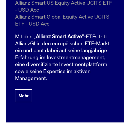
um d
Allianz Smart US Equity Active UCITS ETF
anzu
- USD Acc
ApplicationGatewayAffinityCORS
www.cashmarket.deutsche-
Session
Dies
Allianz Smart Global Equity Active UCITS
boerse.com
Ver
Last
ETF - USD Acc
um s
Clie
glei
Mit den „
Allianz Smart Active
“-ETFs tritt
Brow
werd
AllianzGI in den europäischen ETF-Markt
Benu
ein und baut dabei auf seine langjährige
die 
effe
Erfahrung im Investmentmanagement,
Ress
verb
eine diversifizierte Investmentplattform
unte
(Cro
sowie seine Expertise im aktiven
Shar
Management.
Bear
in v
Bere
Mehr
Gültig
Name
Anbieter / Domain
Beschreibung
Anbieter /
bis
Gültig
Name
Beschreibung
Domain
bis
_pk_id.7.931a
www.cashmarket.deutsche-
1 Jahr
Dieser Cookie-Name
boerse.com
ist mit der Open-