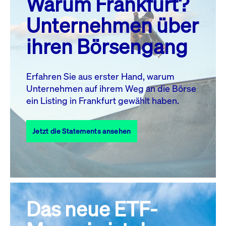
Warum Frankfurt?
MO.
DI.
MI.
DO.
FR.
SA.
SO.
Unternehmen über
1
2
ihren Börsengang
3
4
5
7
8
9
6
10
11
12
13
14
15
16
Erfahren Sie aus erster Hand, warum
Unternehmen auf ihrem Weg an die Börse
17
18
19
20
21
22
23
ein Listing in Frankfurt gewählt haben.
24
25
27
28
29
30
26
Jetzt die Statements ansehen
31
Alle Events
Das neue ETF-