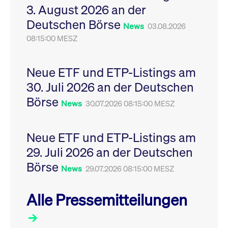
3. August 2026 an der
Leistung der Website
VISITOR_PRIVACY_METADATA
YouTube
6
Dieses Cookie dient 
zu messen. Es handelt
.youtube.com
Monate
Speicherung der
Deutschen Börse
sich um ein Muster-
Einwilligungs- und
News
03.08.2026
Cookie, bei dem auf
Datenschutzbestim
das Präfix _pk_ses
08:15:00 MESZ
des Nutzers für ihre
eine kurze Reihe von
Interaktion mit der W
Zahlen und
Es erfasst Daten über
Buchstaben folgt, bei
Einwilligung des Bes
der es sich vermutlich
in Bezug auf verschi
Neue ETF und ETP-Listings am
um einen
Datenschutzrichtlini
Referenzcode für die
-einstellungen, um
30. Juli 2026 an der Deutschen
Domain handelt, die
sicherzustellen, dass 
das Cookie setzt.
Präferenzen in zukünf
Börse
News
30.07.2026 08:15:00 MESZ
Sitzungen geehrt wer
Neue ETF und ETP-Listings am
29. Juli 2026 an der Deutschen
Börse
News
29.07.2026 08:15:00 MESZ
Alle Pressemitteilungen