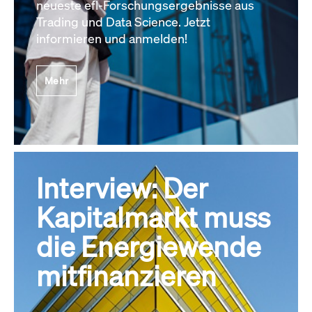
neueste efl-Forschungsergebnisse aus
Trading und Data Science. Jetzt
informieren und anmelden!
Mehr
Interview: Der
Kapitalmarkt muss
die Energiewende
mitfinanzieren