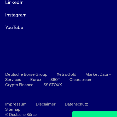
LinkedIn
Instagram
YouTube
Deutsche Börse Group
Xetra Gold
Market Data +
Services
Eurex
360T
Clearstream
Crypto Finance
ISS STOXX
Impressum
Disclaimer
Datenschutz
Sitemap
© Deutsche Börse