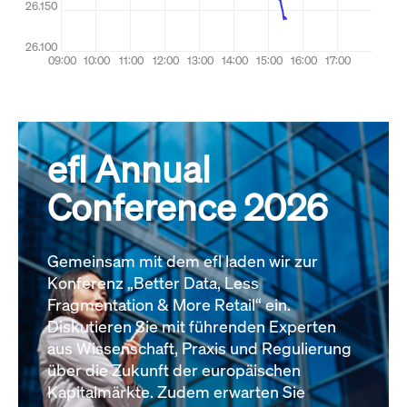
efl Annual
Conference 2026
Gemeinsam mit dem efl laden wir zur
Konferenz „Better Data, Less
Fragmentation & More Retail“ ein.
Diskutieren Sie mit führenden Experten
aus Wissenschaft, Praxis und Regulierung
über die Zukunft der europäischen
Kapitalmärkte. Zudem erwarten Sie