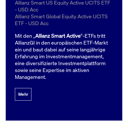
um d
Allianz Smart US Equity Active UCITS ETF
anzu
- USD Acc
ApplicationGatewayAffinityCORS
www.cashmarket.deutsche-
Session
Dies
Allianz Smart Global Equity Active UCITS
boerse.com
Ver
Last
ETF - USD Acc
um s
Clie
glei
Mit den „
Allianz Smart Active
“-ETFs tritt
Brow
werd
AllianzGI in den europäischen ETF-Markt
Benu
ein und baut dabei auf seine langjährige
die 
effe
Erfahrung im Investmentmanagement,
Ress
verb
eine diversifizierte Investmentplattform
unte
(Cro
sowie seine Expertise im aktiven
Shar
Management.
Bear
in v
Bere
Mehr
Gültig
Name
Anbieter / Domain
Beschreibung
Anbieter /
bis
Gültig
Name
Beschreibung
Domain
bis
_pk_id.7.931a
www.cashmarket.deutsche-
1 Jahr
Dieser Cookie-Name
boerse.com
ist mit der Open-