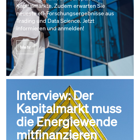
Kapitalmärkte. Zudem erwarten Sie
neueste efl-Forschungsergebnisse aus
Trading und Data Science. Jetzt
informieren und anmelden!
Mehr
Interview: Der
Kapitalmarkt muss
die Energiewende
mitfinanzieren