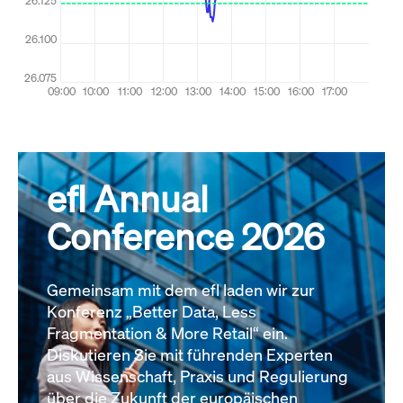
efl Annual
Conference 2026
Gemeinsam mit dem efl laden wir zur
Konferenz „Better Data, Less
Fragmentation & More Retail“ ein.
Diskutieren Sie mit führenden Experten
aus Wissenschaft, Praxis und Regulierung
über die Zukunft der europäischen