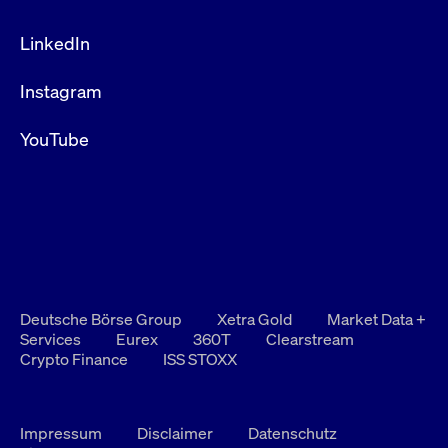
LinkedIn
Instagram
YouTube
Deutsche Börse Group
Xetra Gold
Market Data +
Services
Eurex
360T
Clearstream
Crypto Finance
ISS STOXX
Impressum
Disclaimer
Datenschutz