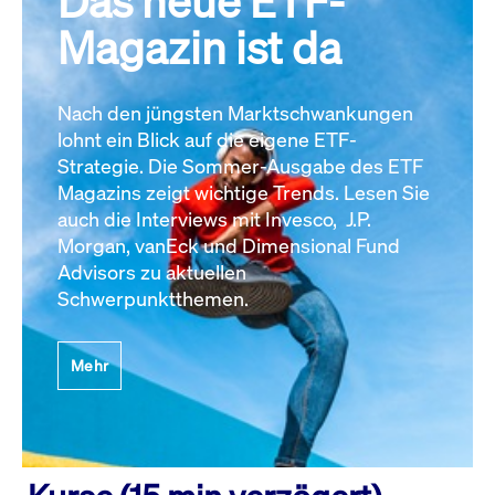
Das neue ETF-
Magazin ist da
Nach den jüngsten Marktschwankungen
lohnt ein Blick auf die eigene ETF-
Strategie. Die Sommer-Ausgabe des ETF
Magazins zeigt wichtige Trends. Lesen Sie
auch die Interviews mit Invesco, J.P.
Morgan, vanEck und Dimensional Fund
Advisors zu aktuellen
Schwerpunktthemen.
Mehr