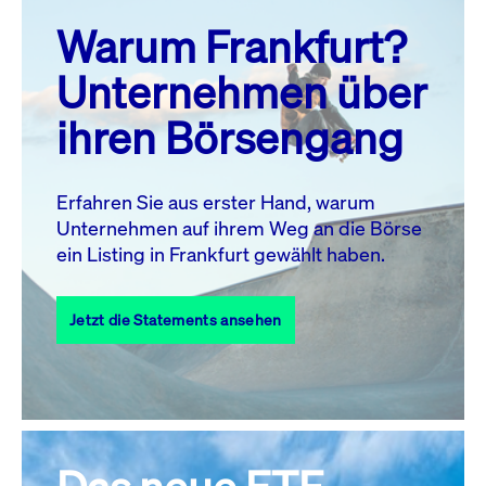
prev
next
Warum Frankfurt?
MO.
DI.
MI.
DO.
FR.
SA.
SO.
Unternehmen über
1
2
ihren Börsengang
3
4
5
6
8
9
7
10
11
12
13
14
15
16
Erfahren Sie aus erster Hand, warum
Unternehmen auf ihrem Weg an die Börse
17
18
19
20
21
22
23
ein Listing in Frankfurt gewählt haben.
24
25
27
28
29
30
26
Jetzt die Statements ansehen
31
Alle Events