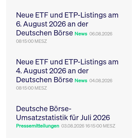
Leistung der Website
VISITOR_PRIVACY_METADATA
YouTube
6
Dieses Cookie dient 
zu messen. Es handelt
.youtube.com
Monate
Speicherung der
Neue ETF und ETP-Listings am
sich um ein Muster-
Einwilligungs- und
Cookie, bei dem auf
Datenschutzbestim
6. August 2026 an der
das Präfix _pk_ses
des Nutzers für ihre
eine kurze Reihe von
Interaktion mit der W
Deutschen Börse
Zahlen und
Es erfasst Daten über
News
06.08.2026
Buchstaben folgt, bei
Einwilligung des Bes
der es sich vermutlich
08:15:00 MESZ
in Bezug auf verschi
um einen
Datenschutzrichtlini
Referenzcode für die
-einstellungen, um
Domain handelt, die
sicherzustellen, dass 
das Cookie setzt.
Präferenzen in zukünf
Neue ETF und ETP-Listings am
Sitzungen geehrt wer
4. August 2026 an der
Deutschen Börse
News
04.08.2026
08:15:00 MESZ
Deutsche Börse-
Umsatzstatistik für Juli 2026
Pressemitteilungen
03.08.2026 16:15:00 MESZ