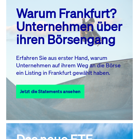
prev
next
Warum Frankfurt?
MO.
DI.
MI.
DO.
FR.
SA.
SO.
Unternehmen über
1
2
ihren Börsengang
3
4
5
6
8
9
7
10
11
12
13
14
15
16
Erfahren Sie aus erster Hand, warum
Unternehmen auf ihrem Weg an die Börse
17
18
19
20
21
22
23
ein Listing in Frankfurt gewählt haben.
24
25
27
28
29
30
26
Jetzt die Statements ansehen
31
Alle Events