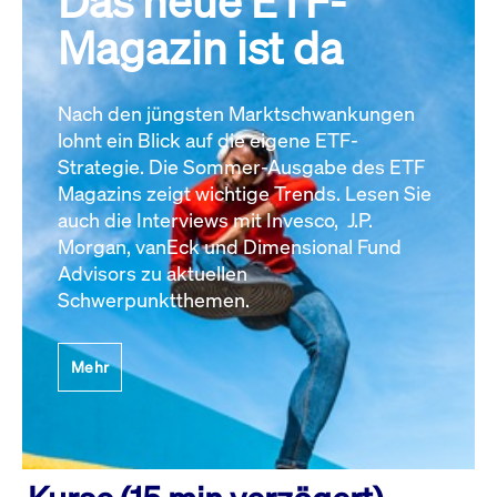
Das neue ETF-
Magazin ist da
Nach den jüngsten Marktschwankungen
lohnt ein Blick auf die eigene ETF-
Strategie. Die Sommer-Ausgabe des ETF
Magazins zeigt wichtige Trends. Lesen Sie
auch die Interviews mit Invesco, J.P.
Morgan, vanEck und Dimensional Fund
Advisors zu aktuellen
Schwerpunktthemen.
Mehr