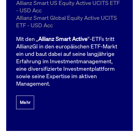
um d
Allianz Smart US Equity Active UCITS ETF
anzu
- USD Acc
ApplicationGatewayAffinityCORS
www.cashmarket.deutsche-
Session
Dies
Allianz Smart Global Equity Active UCITS
boerse.com
Ver
Last
ETF - USD Acc
um s
Clie
glei
Mit den „
Allianz Smart Active
“-ETFs tritt
Brow
werd
AllianzGI in den europäischen ETF-Markt
Benu
ein und baut dabei auf seine langjährige
die 
effe
Erfahrung im Investmentmanagement,
Ress
verb
eine diversifizierte Investmentplattform
unte
(Cro
sowie seine Expertise im aktiven
Shar
Management.
Bear
in v
Bere
Mehr
Gültig
Name
Anbieter / Domain
Beschreibung
Anbieter /
bis
Gültig
Name
Beschreibung
Domain
bis
_pk_id.7.931a
www.cashmarket.deutsche-
1 Jahr
Dieser Cookie-Name
boerse.com
ist mit der Open-