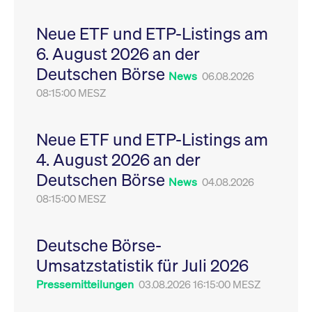
Leistung der Website
VISITOR_PRIVACY_METADATA
YouTube
6
Dieses Cookie dient 
zu messen. Es handelt
.youtube.com
Monate
Speicherung der
Neue ETF und ETP-Listings am
sich um ein Muster-
Einwilligungs- und
Cookie, bei dem auf
Datenschutzbestim
6. August 2026 an der
das Präfix _pk_ses
des Nutzers für ihre
eine kurze Reihe von
Interaktion mit der W
Deutschen Börse
Zahlen und
Es erfasst Daten über
News
06.08.2026
Buchstaben folgt, bei
Einwilligung des Bes
der es sich vermutlich
08:15:00 MESZ
in Bezug auf verschi
um einen
Datenschutzrichtlini
Referenzcode für die
-einstellungen, um
Domain handelt, die
sicherzustellen, dass 
das Cookie setzt.
Präferenzen in zukünf
Neue ETF und ETP-Listings am
Sitzungen geehrt wer
4. August 2026 an der
Deutschen Börse
News
04.08.2026
08:15:00 MESZ
Deutsche Börse-
Umsatzstatistik für Juli 2026
Pressemitteilungen
03.08.2026 16:15:00 MESZ