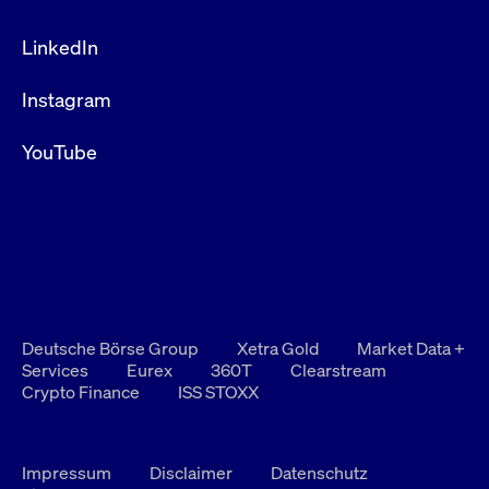
LinkedIn
Instagram
YouTube
Deutsche Börse Group
Xetra Gold
Market Data +
Services
Eurex
360T
Clearstream
Crypto Finance
ISS STOXX
Impressum
Disclaimer
Datenschutz