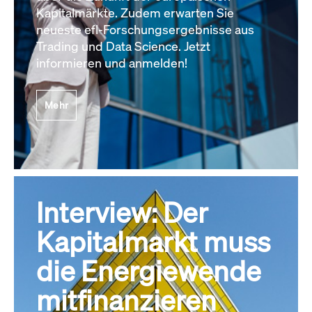
Kapitalmärkte. Zudem erwarten Sie
neueste efl-Forschungsergebnisse aus
Trading und Data Science. Jetzt
informieren und anmelden!
Mehr
Interview: Der
Kapitalmarkt muss
die Energiewende
mitfinanzieren