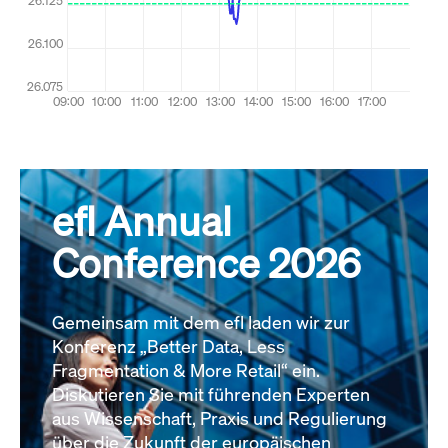
efl Annual
Conference 2026
Gemeinsam mit dem efl laden wir zur
Konferenz „Better Data, Less
Fragmentation & More Retail“ ein.
Diskutieren Sie mit führenden Experten
aus Wissenschaft, Praxis und Regulierung
über die Zukunft der europäischen