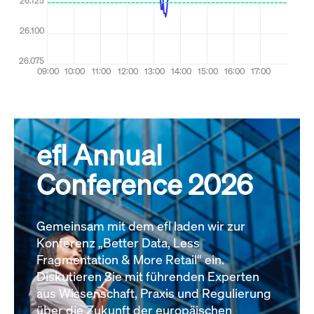
efl Annual
Conference 2026
Gemeinsam mit dem efl laden wir zur
Konferenz „Better Data, Less
Fragmentation & More Retail“ ein.
Diskutieren Sie mit führenden Experten
aus Wissenschaft, Praxis und Regulierung
über die Zukunft der europäischen