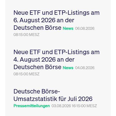
Leistung der Website
VISITOR_PRIVACY_METADATA
YouTube
6
Dieses Cookie dient 
zu messen. Es handelt
.youtube.com
Monate
Speicherung der
Neue ETF und ETP-Listings am
sich um ein Muster-
Einwilligungs- und
Cookie, bei dem auf
Datenschutzbestim
6. August 2026 an der
das Präfix _pk_ses
des Nutzers für ihre
eine kurze Reihe von
Interaktion mit der W
Deutschen Börse
Zahlen und
Es erfasst Daten über
News
06.08.2026
Buchstaben folgt, bei
Einwilligung des Bes
der es sich vermutlich
08:15:00 MESZ
in Bezug auf verschi
um einen
Datenschutzrichtlini
Referenzcode für die
-einstellungen, um
Domain handelt, die
sicherzustellen, dass 
das Cookie setzt.
Präferenzen in zukünf
Neue ETF und ETP-Listings am
Sitzungen geehrt wer
4. August 2026 an der
Deutschen Börse
News
04.08.2026
08:15:00 MESZ
Deutsche Börse-
Umsatzstatistik für Juli 2026
Pressemitteilungen
03.08.2026 16:15:00 MESZ