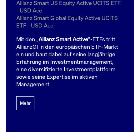
um d
Allianz Smart US Equity Active UCITS ETF
anzu
- USD Acc
ApplicationGatewayAffinityCORS
www.cashmarket.deutsche-
Session
Dies
Allianz Smart Global Equity Active UCITS
boerse.com
Ver
Last
ETF - USD Acc
um s
Clie
glei
Mit den „
Allianz Smart Active
“-ETFs tritt
Brow
werd
AllianzGI in den europäischen ETF-Markt
Benu
ein und baut dabei auf seine langjährige
die 
effe
Erfahrung im Investmentmanagement,
Ress
verb
eine diversifizierte Investmentplattform
unte
(Cro
sowie seine Expertise im aktiven
Shar
Management.
Bear
in v
Bere
Mehr
Gültig
Name
Anbieter / Domain
Beschreibung
Anbieter /
bis
Gültig
Name
Beschreibung
Domain
bis
_pk_id.7.931a
www.cashmarket.deutsche-
1 Jahr
Dieser Cookie-Name
boerse.com
ist mit der Open-