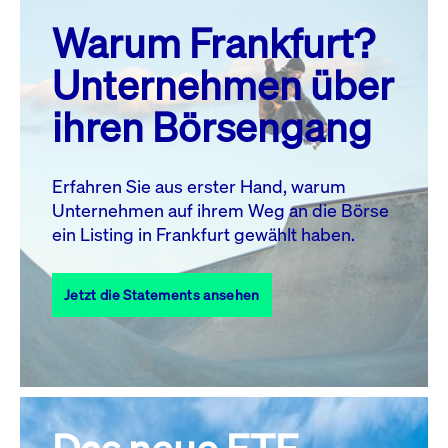
prev
next
Warum Frankfurt?
MO.
DI.
MI.
DO.
FR.
SA.
SO.
Unternehmen über
1
2
ihren Börsengang
3
4
5
7
8
9
6
10
11
12
13
14
15
16
Erfahren Sie aus erster Hand, warum
Unternehmen auf ihrem Weg an die Börse
17
18
19
20
21
22
23
ein Listing in Frankfurt gewählt haben.
24
25
27
28
29
30
26
Jetzt die Statements ansehen
31
Alle Events