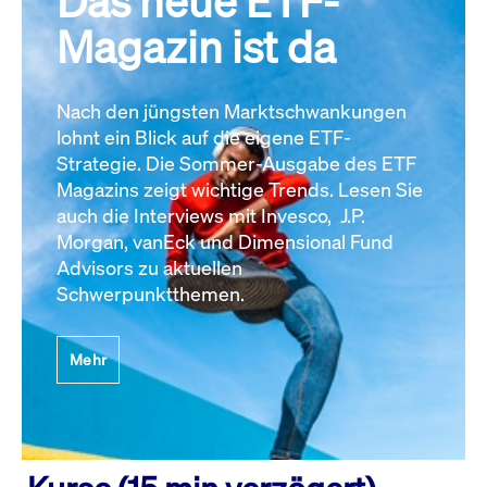
Das neue ETF-
Magazin ist da
Nach den jüngsten Marktschwankungen
lohnt ein Blick auf die eigene ETF-
Strategie. Die Sommer-Ausgabe des ETF
Magazins zeigt wichtige Trends. Lesen Sie
auch die Interviews mit Invesco, J.P.
Morgan, vanEck und Dimensional Fund
Advisors zu aktuellen
Schwerpunktthemen.
Mehr