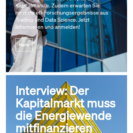
Kapitalmärkte. Zudem erwarten Sie
neueste efl-Forschungsergebnisse aus
Trading und Data Science. Jetzt
informieren und anmelden!
Mehr
Interview: Der
Kapitalmarkt muss
die Energiewende
mitfinanzieren