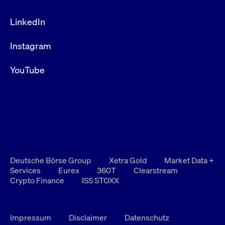
LinkedIn
Instagram
YouTube
Deutsche Börse Group
Xetra Gold
Market Data +
Services
Eurex
360T
Clearstream
Crypto Finance
ISS STOXX
Impressum
Disclaimer
Datenschutz