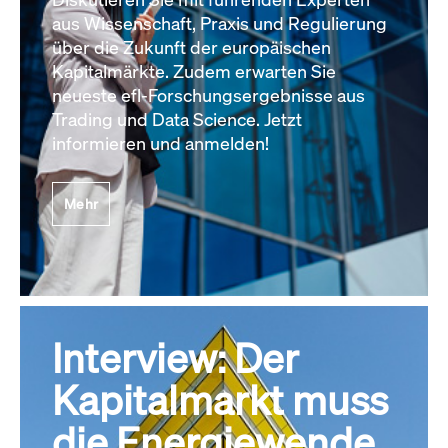
aus Wissenschaft, Praxis und Regulierung
über die Zukunft der europäischen
Kapitalmärkte. Zudem erwarten Sie
neueste efl-Forschungsergebnisse aus
Trading und Data Science. Jetzt
informieren und anmelden!
Mehr
Interview: Der
Kapitalmarkt muss
die Energiewende