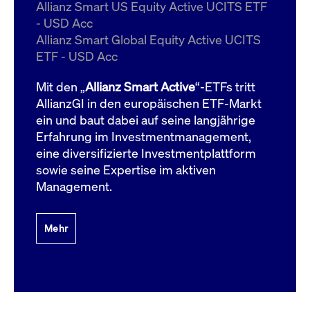
um d
Allianz Smart US Equity Active UCITS ETF
anzu
- USD Acc
ApplicationGatewayAffinityCORS
www.cashmarket.deutsche-
Session
Dies
Allianz Smart Global Equity Active UCITS
boerse.com
Ver
Last
ETF - USD Acc
um s
Clie
glei
Mit den „
Allianz Smart Active
“-ETFs tritt
Brow
werd
AllianzGI in den europäischen ETF-Markt
Benu
ein und baut dabei auf seine langjährige
die 
effe
Erfahrung im Investmentmanagement,
Ress
verb
eine diversifizierte Investmentplattform
unte
(Cro
sowie seine Expertise im aktiven
Shar
Management.
Bear
in v
Bere
Mehr
Gültig
Name
Anbieter / Domain
Beschreibung
Anbieter /
bis
Gültig
Name
Beschreibung
Domain
bis
_pk_id.7.931a
www.cashmarket.deutsche-
1 Jahr
Dieser Cookie-Name
boerse.com
ist mit der Open-