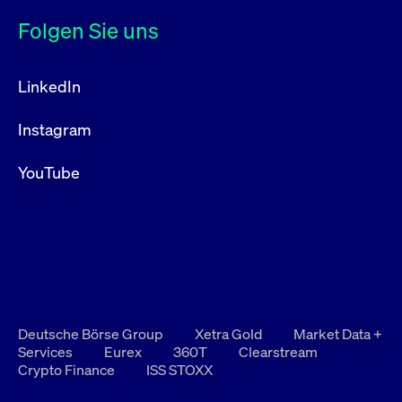
Folgen Sie uns
LinkedIn
Instagram
YouTube
Deutsche Börse Group
Xetra Gold
Market Data +
Services
Eurex
360T
Clearstream
Crypto Finance
ISS STOXX