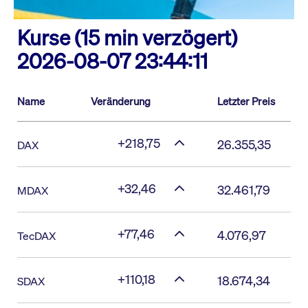
Kurse (15 min verzögert)
2026-08-07 23:44:11
Name
Veränderung
Letzter Preis
+218,75
26.355,35
DAX
+32,46
32.461,79
MDAX
+77,46
4.076,97
TecDAX
+110,18
18.674,34
SDAX