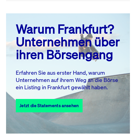
August 26
prev
next
Warum Frankfurt?
MO.
DI.
MI.
DO.
FR.
SA.
SO.
Unternehmen über
1
2
ihren Börsengang
3
4
5
6
8
9
7
10
11
12
13
14
15
16
Erfahren Sie aus erster Hand, warum
Unternehmen auf ihrem Weg an die Börse
17
18
19
20
21
22
23
ein Listing in Frankfurt gewählt haben.
24
25
27
28
29
30
26
Jetzt die Statements ansehen
31
Alle Events