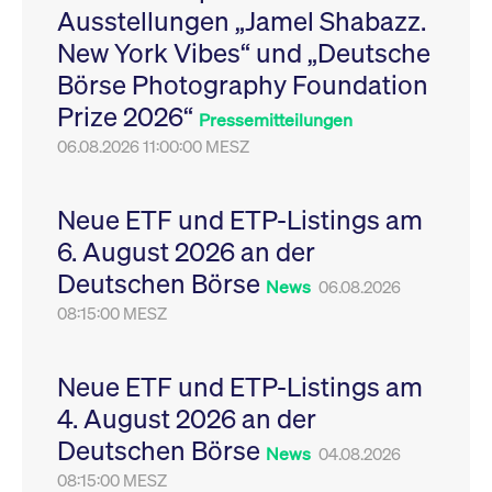
Ausstellungen „Jamel Shabazz.
Leistung der Website
VISITOR_PRIVACY_METADATA
YouTube
6
Dieses Cookie dient 
zu messen. Es handelt
.youtube.com
Monate
Speicherung der
New York Vibes“ und „Deutsche
sich um ein Muster-
Einwilligungs- und
Cookie, bei dem auf
Datenschutzbestim
Börse Photography Foundation
das Präfix _pk_ses
des Nutzers für ihre
eine kurze Reihe von
Interaktion mit der W
Prize 2026“
Zahlen und
Es erfasst Daten über
Pressemitteilungen
Buchstaben folgt, bei
Einwilligung des Bes
der es sich vermutlich
06.08.2026 11:00:00 MESZ
in Bezug auf verschi
um einen
Datenschutzrichtlini
Referenzcode für die
-einstellungen, um
Domain handelt, die
sicherzustellen, dass 
das Cookie setzt.
Präferenzen in zukünf
Neue ETF und ETP-Listings am
Sitzungen geehrt wer
6. August 2026 an der
Deutschen Börse
News
06.08.2026
08:15:00 MESZ
Neue ETF und ETP-Listings am
4. August 2026 an der
Deutschen Börse
News
04.08.2026
08:15:00 MESZ