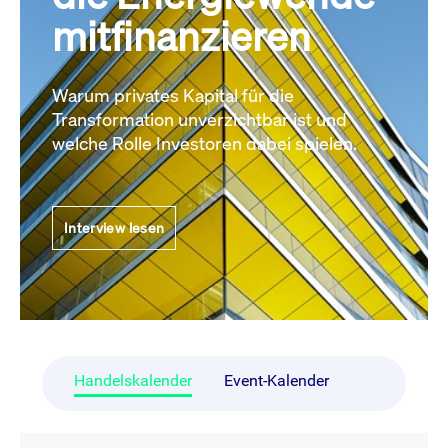
mitfinanzieren
Warum privates Kapital für die
Transformation unverzichtbar ist und
welche Rolle Investoren dabei spielen.
Interview lesen
Handelskalender
Event-Kalender