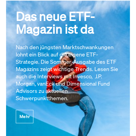
Das neue ETF-
Magazin ist da
Nach den jüngsten Marktschwankungen
lohnt ein Blick auf die eigene ETF-
Strategie. Die Sommer-Ausgabe des ETF
Magazins zeigt wichtige Trends. Lesen Sie
auch die Interviews mit Invesco, J.P.
Morgan, vanEck und Dimensional Fund
Advisors zu aktuellen
Schwerpunktthemen.
Mehr