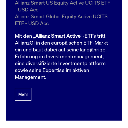
um d
Allianz Smart US Equity Active UCITS ETF
anzu
- USD Acc
ApplicationGatewayAffinityCORS
www.cashmarket.deutsche-
Session
Dies
Allianz Smart Global Equity Active UCITS
boerse.com
Ver
Last
ETF - USD Acc
um s
Clie
glei
Mit den „
Allianz Smart Active
“-ETFs tritt
Brow
werd
AllianzGI in den europäischen ETF-Markt
Benu
ein und baut dabei auf seine langjährige
die 
effe
Erfahrung im Investmentmanagement,
Ress
verb
eine diversifizierte Investmentplattform
unte
(Cro
sowie seine Expertise im aktiven
Shar
Management.
Bear
in v
Bere
Mehr
Gültig
Name
Anbieter / Domain
Beschreibung
Anbieter /
bis
Gültig
Name
Beschreibung
Domain
bis
_pk_id.7.931a
www.cashmarket.deutsche-
1 Jahr
Dieser Cookie-Name
boerse.com
ist mit der Open-