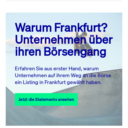
August 26
prev
next
Warum Frankfurt?
MO.
DI.
MI.
DO.
FR.
SA.
SO.
Unternehmen über
1
2
ihren Börsengang
3
4
5
6
8
9
7
10
11
12
13
14
15
16
Erfahren Sie aus erster Hand, warum
Unternehmen auf ihrem Weg an die Börse
17
18
19
20
21
22
23
ein Listing in Frankfurt gewählt haben.
24
25
27
28
29
30
26
Jetzt die Statements ansehen
31
Alle Events