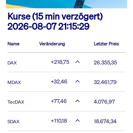
Kurse (15 min verzögert)
2026-08-07 21:15:29
Name
Veränderung
Letzter Preis
+218,75
26.355,35
DAX
+32,46
32.461,79
MDAX
+77,46
4.076,97
TecDAX
+110,18
18.674,34
SDAX