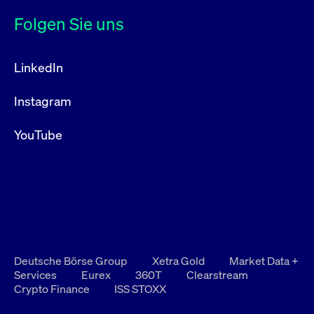
Folgen Sie uns
LinkedIn
Instagram
YouTube
Deutsche Börse Group
Xetra Gold
Market Data +
Services
Eurex
360T
Clearstream
Crypto Finance
ISS STOXX