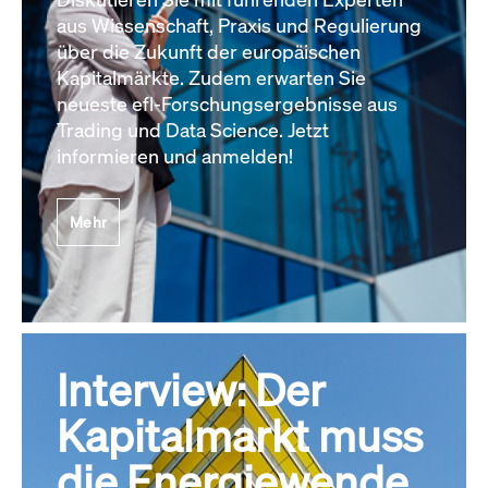
aus Wissenschaft, Praxis und Regulierung
über die Zukunft der europäischen
Kapitalmärkte. Zudem erwarten Sie
neueste efl-Forschungsergebnisse aus
Trading und Data Science. Jetzt
informieren und anmelden!
Mehr
Interview: Der
Kapitalmarkt muss
die Energiewende