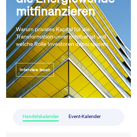
mitfinanzieren
Warum privates Kapital für die
Transformation unverzichtbar ist und
welche Rolle Investoren dabei spielen.
Interview lesen
Handelskalender
Event-Kalender