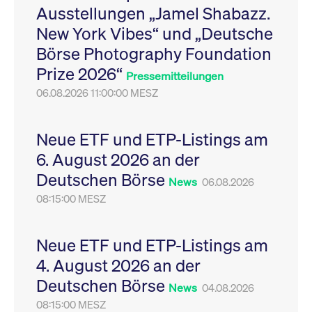
Ausstellungen „Jamel Shabazz.
Leistung der Website
VISITOR_PRIVACY_METADATA
YouTube
6
Dieses Cookie dient 
zu messen. Es handelt
.youtube.com
Monate
Speicherung der
New York Vibes“ und „Deutsche
sich um ein Muster-
Einwilligungs- und
Cookie, bei dem auf
Datenschutzbestim
Börse Photography Foundation
das Präfix _pk_ses
des Nutzers für ihre
eine kurze Reihe von
Interaktion mit der W
Prize 2026“
Zahlen und
Es erfasst Daten über
Pressemitteilungen
Buchstaben folgt, bei
Einwilligung des Bes
der es sich vermutlich
06.08.2026 11:00:00 MESZ
in Bezug auf verschi
um einen
Datenschutzrichtlini
Referenzcode für die
-einstellungen, um
Domain handelt, die
sicherzustellen, dass 
das Cookie setzt.
Präferenzen in zukünf
Neue ETF und ETP-Listings am
Sitzungen geehrt wer
6. August 2026 an der
Deutschen Börse
News
06.08.2026
08:15:00 MESZ
Neue ETF und ETP-Listings am
4. August 2026 an der
Deutschen Börse
News
04.08.2026
08:15:00 MESZ