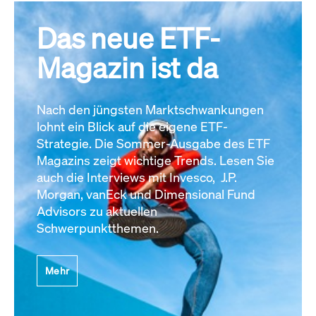
Das neue ETF-
Magazin ist da
Nach den jüngsten Marktschwankungen
lohnt ein Blick auf die eigene ETF-
Strategie. Die Sommer-Ausgabe des ETF
Magazins zeigt wichtige Trends. Lesen Sie
auch die Interviews mit Invesco, J.P.
Morgan, vanEck und Dimensional Fund
Advisors zu aktuellen
Schwerpunktthemen.
Mehr