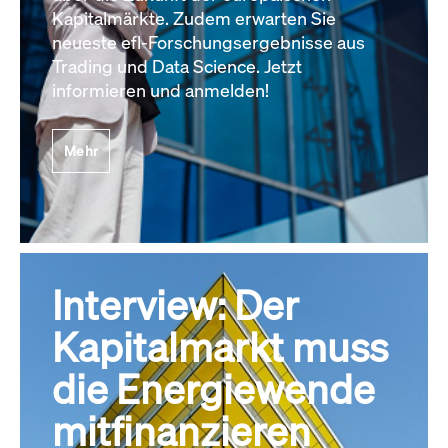
Kapitalmärkte. Zudem erwarten Sie
neueste efl-Forschungsergebnisse aus
Trading und Data Science. Jetzt
informieren und anmelden!
Mehr
Interview: Der
Kapitalmarkt muss
die Energiewende
mitfinanzieren