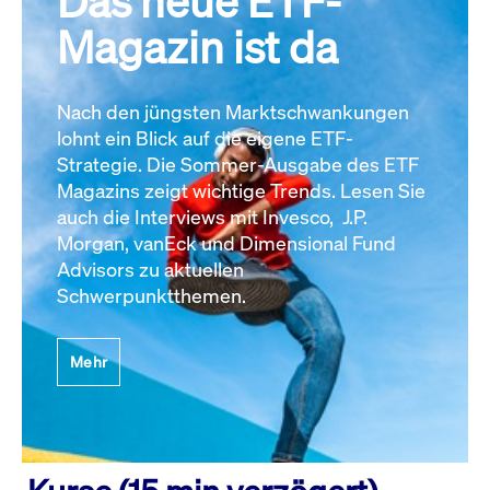
Das neue ETF-
Magazin ist da
Nach den jüngsten Marktschwankungen
lohnt ein Blick auf die eigene ETF-
Strategie. Die Sommer-Ausgabe des ETF
Magazins zeigt wichtige Trends. Lesen Sie
auch die Interviews mit Invesco, J.P.
Morgan, vanEck und Dimensional Fund
Advisors zu aktuellen
Schwerpunktthemen.
Mehr