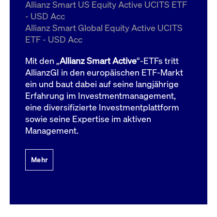
um d
Allianz Smart US Equity Active UCITS ETF
anzu
- USD Acc
ApplicationGatewayAffinityCORS
www.cashmarket.deutsche-
Session
Dies
Allianz Smart Global Equity Active UCITS
boerse.com
Ver
Last
ETF - USD Acc
um s
Clie
glei
Mit den „
Allianz Smart Active
“-ETFs tritt
Brow
werd
AllianzGI in den europäischen ETF-Markt
Benu
ein und baut dabei auf seine langjährige
die 
effe
Erfahrung im Investmentmanagement,
Ress
verb
eine diversifizierte Investmentplattform
unte
(Cro
sowie seine Expertise im aktiven
Shar
Management.
Bear
in v
Bere
Mehr
Gültig
Name
Anbieter / Domain
Beschreibung
Anbieter /
bis
Gültig
Name
Beschreibung
Domain
bis
_pk_id.7.931a
www.cashmarket.deutsche-
1 Jahr
Dieser Cookie-Name
boerse.com
ist mit der Open-