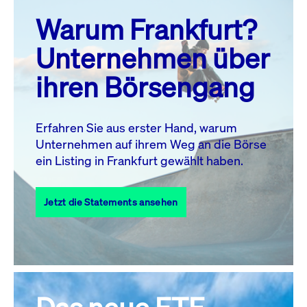
prev
next
Warum Frankfurt?
MO.
DI.
MI.
DO.
FR.
SA.
SO.
Unternehmen über
1
2
ihren Börsengang
3
4
5
7
8
9
6
10
11
12
13
14
15
16
Erfahren Sie aus erster Hand, warum
Unternehmen auf ihrem Weg an die Börse
17
18
19
20
21
22
23
ein Listing in Frankfurt gewählt haben.
24
25
27
28
29
30
26
Jetzt die Statements ansehen
31
Alle Events