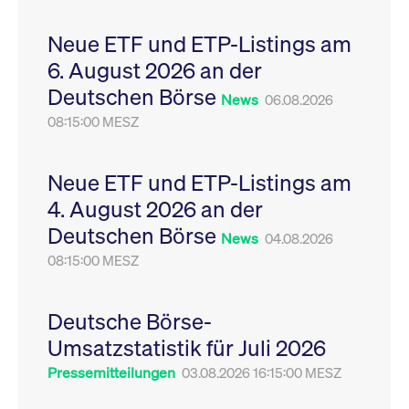
Leistung der Website
VISITOR_PRIVACY_METADATA
YouTube
6
Dieses Cookie dient 
zu messen. Es handelt
.youtube.com
Monate
Speicherung der
Neue ETF und ETP-Listings am
sich um ein Muster-
Einwilligungs- und
Cookie, bei dem auf
Datenschutzbestim
6. August 2026 an der
das Präfix _pk_ses
des Nutzers für ihre
eine kurze Reihe von
Interaktion mit der W
Deutschen Börse
Zahlen und
Es erfasst Daten über
News
06.08.2026
Buchstaben folgt, bei
Einwilligung des Bes
der es sich vermutlich
08:15:00 MESZ
in Bezug auf verschi
um einen
Datenschutzrichtlini
Referenzcode für die
-einstellungen, um
Domain handelt, die
sicherzustellen, dass 
das Cookie setzt.
Präferenzen in zukünf
Neue ETF und ETP-Listings am
Sitzungen geehrt wer
4. August 2026 an der
Deutschen Börse
News
04.08.2026
08:15:00 MESZ
Deutsche Börse-
Umsatzstatistik für Juli 2026
Pressemitteilungen
03.08.2026 16:15:00 MESZ