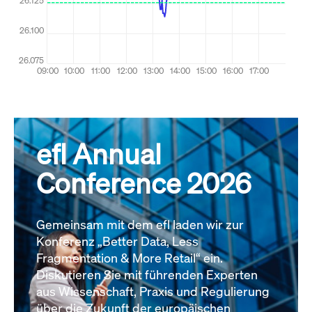
efl Annual
Conference 2026
Gemeinsam mit dem efl laden wir zur
Konferenz „Better Data, Less
Fragmentation & More Retail“ ein.
Diskutieren Sie mit führenden Experten
aus Wissenschaft, Praxis und Regulierung
über die Zukunft der europäischen