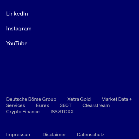
LinkedIn
Instagram
YouTube
Deutsche Börse Group
Xetra Gold
Market Data +
Services
Eurex
360T
Clearstream
Crypto Finance
ISS STOXX
Impressum
Disclaimer
Datenschutz