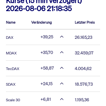
Kurse (15 min verzögert)
2026-08-06 21:18:35
Name
Veränderung
Letzter Preis
+39,25
26.165,23
DAX
+35,70
32.459,07
MDAX
+58,87
4.004,62
TecDAX
+24,15
18.576,73
SDAX
+6,81
1.195,36
Scale 30