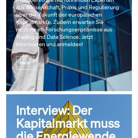
aus Wissenschaft, Praxis und Regulierung
über die Zukunft der europäischen
Kapitalmärkte. Zudem erwarten Sie
neueste efl-Forschungsergebnisse aus
Trading und Data Science. Jetzt
informieren und anmelden!
Mehr
Interview: Der
Kapitalmarkt muss
die Energiewende