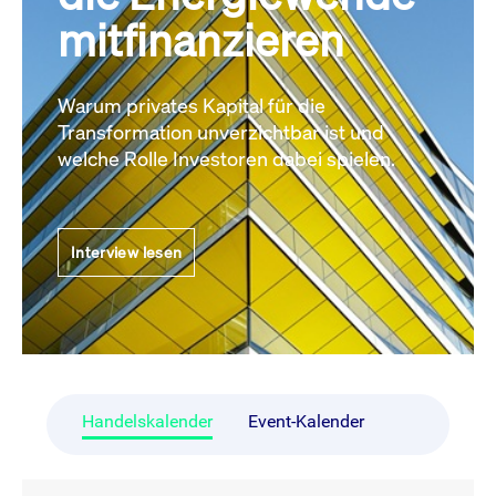
mitfinanzieren
Warum privates Kapital für die
Transformation unverzichtbar ist und
welche Rolle Investoren dabei spielen.
Interview lesen
Handelskalender
Event-Kalender