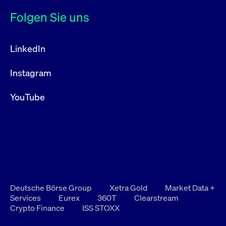
Folgen Sie uns
LinkedIn
Instagram
YouTube
Deutsche Börse Group
Xetra Gold
Market Data +
Services
Eurex
360T
Clearstream
Crypto Finance
ISS STOXX