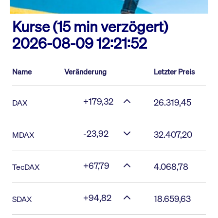
Kurse (15 min verzögert)
2026-08-09 12:21:52
Name
Veränderung
Letzter Preis
+179,32
26.319,45
DAX
-23,92
32.407,20
MDAX
+67,79
4.068,78
TecDAX
+94,82
18.659,63
SDAX