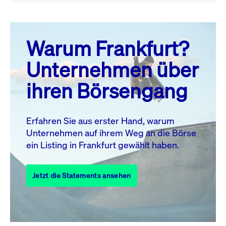
August 26
prev
next
Warum Frankfurt?
MO.
DI.
MI.
DO.
FR.
SA.
SO.
Unternehmen über
1
2
ihren Börsengang
3
4
5
6
7
8
9
10
11
12
13
14
15
16
Erfahren Sie aus erster Hand, warum
Unternehmen auf ihrem Weg an die Börse
17
18
19
20
21
22
23
ein Listing in Frankfurt gewählt haben.
24
25
27
28
29
30
26
Jetzt die Statements ansehen
31
Alle Events