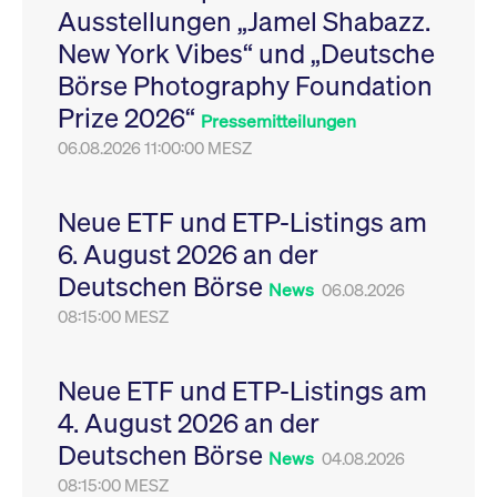
Ausstellungen „Jamel Shabazz.
Leistung der Website
VISITOR_PRIVACY_METADATA
YouTube
6
Dieses Cookie dient 
zu messen. Es handelt
.youtube.com
Monate
Speicherung der
New York Vibes“ und „Deutsche
sich um ein Muster-
Einwilligungs- und
Cookie, bei dem auf
Datenschutzbestim
Börse Photography Foundation
das Präfix _pk_ses
des Nutzers für ihre
eine kurze Reihe von
Interaktion mit der W
Prize 2026“
Zahlen und
Es erfasst Daten über
Pressemitteilungen
Buchstaben folgt, bei
Einwilligung des Bes
der es sich vermutlich
06.08.2026 11:00:00 MESZ
in Bezug auf verschi
um einen
Datenschutzrichtlini
Referenzcode für die
-einstellungen, um
Domain handelt, die
sicherzustellen, dass 
das Cookie setzt.
Präferenzen in zukünf
Neue ETF und ETP-Listings am
Sitzungen geehrt wer
6. August 2026 an der
Deutschen Börse
News
06.08.2026
08:15:00 MESZ
Neue ETF und ETP-Listings am
4. August 2026 an der
Deutschen Börse
News
04.08.2026
08:15:00 MESZ