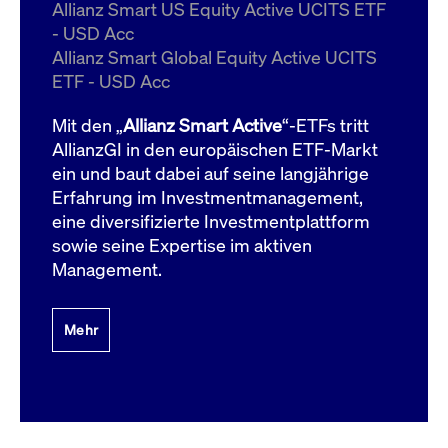
um d
Allianz Smart US Equity Active UCITS ETF
anzu
- USD Acc
ApplicationGatewayAffinityCORS
www.cashmarket.deutsche-
Session
Dies
Allianz Smart Global Equity Active UCITS
boerse.com
Ver
Last
ETF - USD Acc
um s
Clie
glei
Mit den „
Allianz Smart Active
“-ETFs tritt
Brow
werd
AllianzGI in den europäischen ETF-Markt
Benu
ein und baut dabei auf seine langjährige
die 
effe
Erfahrung im Investmentmanagement,
Ress
verb
eine diversifizierte Investmentplattform
unte
(Cro
sowie seine Expertise im aktiven
Shar
Management.
Bear
in v
Bere
Mehr
Gültig
Name
Anbieter / Domain
Beschreibung
Anbieter /
bis
Gültig
Name
Beschreibung
Domain
bis
_pk_id.7.931a
www.cashmarket.deutsche-
1 Jahr
Dieser Cookie-Name
boerse.com
ist mit der Open-