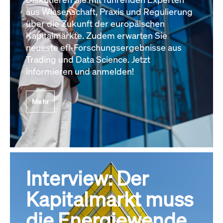
aus Wissenschaft, Praxis und Regulierung
über die Zukunft der europäischen
Kapitalmärkte. Zudem erwarten Sie
neueste efl-Forschungsergebnisse aus
Trading und Data Science. Jetzt
informieren und anmelden!
Mehr
Interview: Der
Kapitalmarkt muss
die Energiewende