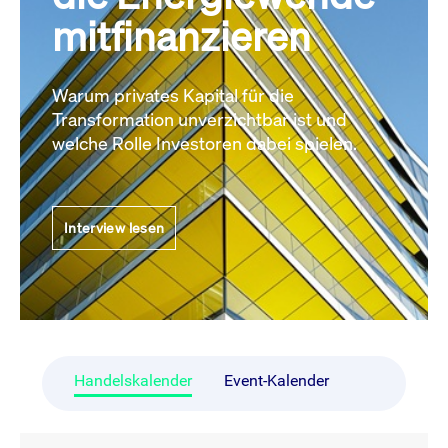
mitfinanzieren
Warum privates Kapital für die
Transformation unverzichtbar ist und
welche Rolle Investoren dabei spielen.
Interview lesen
Handelskalender
Event-Kalender