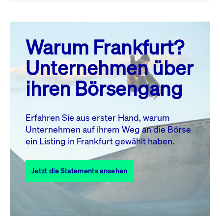
August 26
prev
next
Warum Frankfurt?
MO.
DI.
MI.
DO.
FR.
SA.
SO.
Unternehmen über
1
2
ihren Börsengang
3
4
5
6
7
8
9
10
11
12
13
14
15
16
Erfahren Sie aus erster Hand, warum
Unternehmen auf ihrem Weg an die Börse
17
18
19
20
21
22
23
ein Listing in Frankfurt gewählt haben.
24
25
27
28
29
30
26
Jetzt die Statements ansehen
31
Alle Events