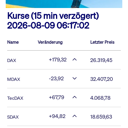
Kurse (15 min verzögert)
2026-08-09 06:17:02
Name
Veränderung
Letzter Preis
+179,32
26.319,45
DAX
-23,92
32.407,20
MDAX
+67,79
4.068,78
TecDAX
+94,82
18.659,63
SDAX