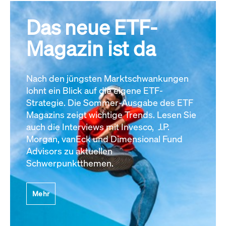
Das neue ETF-
Magazin ist da
Nach den jüngsten Marktschwankungen
lohnt ein Blick auf die eigene ETF-
Strategie. Die Sommer-Ausgabe des ETF
Magazins zeigt wichtige Trends. Lesen Sie
auch die Interviews mit Invesco, J.P.
Morgan, vanEck und Dimensional Fund
Advisors zu aktuellen
Schwerpunktthemen.
Mehr