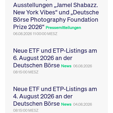
Ausstellungen „Jamel Shabazz.
Leistung der Website
VISITOR_PRIVACY_METADATA
YouTube
6
Dieses Cookie dient 
zu messen. Es handelt
.youtube.com
Monate
Speicherung der
New York Vibes“ und „Deutsche
sich um ein Muster-
Einwilligungs- und
Cookie, bei dem auf
Datenschutzbestim
Börse Photography Foundation
das Präfix _pk_ses
des Nutzers für ihre
eine kurze Reihe von
Interaktion mit der W
Prize 2026“
Zahlen und
Es erfasst Daten über
Pressemitteilungen
Buchstaben folgt, bei
Einwilligung des Bes
der es sich vermutlich
06.08.2026 11:00:00 MESZ
in Bezug auf verschi
um einen
Datenschutzrichtlini
Referenzcode für die
-einstellungen, um
Domain handelt, die
sicherzustellen, dass 
das Cookie setzt.
Präferenzen in zukünf
Neue ETF und ETP-Listings am
Sitzungen geehrt wer
6. August 2026 an der
Deutschen Börse
News
06.08.2026
08:15:00 MESZ
Neue ETF und ETP-Listings am
4. August 2026 an der
Deutschen Börse
News
04.08.2026
08:15:00 MESZ