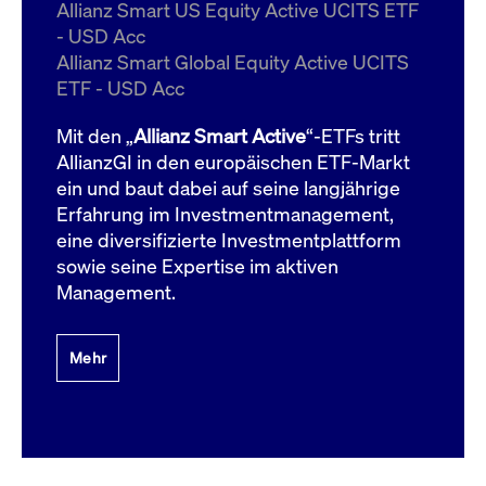
um d
Allianz Smart US Equity Active UCITS ETF
anzu
- USD Acc
ApplicationGatewayAffinityCORS
www.cashmarket.deutsche-
Session
Dies
Allianz Smart Global Equity Active UCITS
boerse.com
Ver
Last
ETF - USD Acc
um s
Clie
glei
Mit den „
Allianz Smart Active
“-ETFs tritt
Brow
werd
AllianzGI in den europäischen ETF-Markt
Benu
ein und baut dabei auf seine langjährige
die 
effe
Erfahrung im Investmentmanagement,
Ress
verb
eine diversifizierte Investmentplattform
unte
(Cro
sowie seine Expertise im aktiven
Shar
Management.
Bear
in v
Bere
Mehr
Gültig
Name
Anbieter / Domain
Beschreibung
Anbieter /
bis
Gültig
Name
Beschreibung
Domain
bis
_pk_id.7.931a
www.cashmarket.deutsche-
1 Jahr
Dieser Cookie-Name
boerse.com
ist mit der Open-