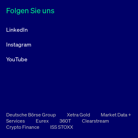
Folgen Sie uns
LinkedIn
Instagram
YouTube
Deutsche Börse Group
Xetra Gold
Market Data +
Services
Eurex
360T
Clearstream
Crypto Finance
ISS STOXX