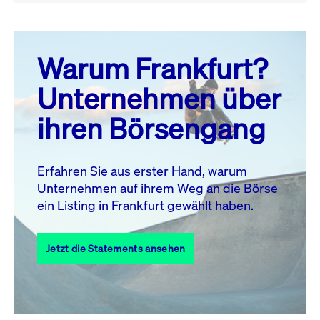
August 26
prev
next
Warum Frankfurt?
MO.
DI.
MI.
DO.
FR.
SA.
SO.
Unternehmen über
1
2
ihren Börsengang
3
4
5
6
8
9
7
10
11
12
13
14
15
16
Erfahren Sie aus erster Hand, warum
Unternehmen auf ihrem Weg an die Börse
17
18
19
20
21
22
23
ein Listing in Frankfurt gewählt haben.
24
25
27
28
29
30
26
Jetzt die Statements ansehen
31
Alle Events