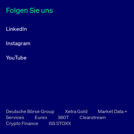
Folgen Sie uns
LinkedIn
Instagram
YouTube
Deutsche Börse Group
Xetra Gold
Market Data +
Services
Eurex
360T
Clearstream
Crypto Finance
ISS STOXX