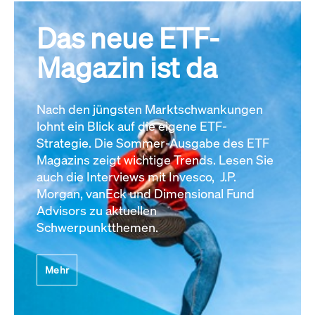
Das neue ETF-
Magazin ist da
Nach den jüngsten Marktschwankungen
lohnt ein Blick auf die eigene ETF-
Strategie. Die Sommer-Ausgabe des ETF
Magazins zeigt wichtige Trends. Lesen Sie
auch die Interviews mit Invesco, J.P.
Morgan, vanEck und Dimensional Fund
Advisors zu aktuellen
Schwerpunktthemen.
Mehr