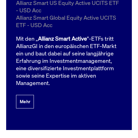
um d
Allianz Smart US Equity Active UCITS ETF
anzu
- USD Acc
ApplicationGatewayAffinityCORS
www.cashmarket.deutsche-
Session
Dies
Allianz Smart Global Equity Active UCITS
boerse.com
Ver
Last
ETF - USD Acc
um s
Clie
glei
Mit den „
Allianz Smart Active
“-ETFs tritt
Brow
werd
AllianzGI in den europäischen ETF-Markt
Benu
ein und baut dabei auf seine langjährige
die 
effe
Erfahrung im Investmentmanagement,
Ress
verb
eine diversifizierte Investmentplattform
unte
(Cro
sowie seine Expertise im aktiven
Shar
Management.
Bear
in v
Bere
Mehr
Gültig
Name
Anbieter / Domain
Beschreibung
Anbieter /
bis
Gültig
Name
Beschreibung
Domain
bis
_pk_id.7.931a
www.cashmarket.deutsche-
1 Jahr
Dieser Cookie-Name
boerse.com
ist mit der Open-