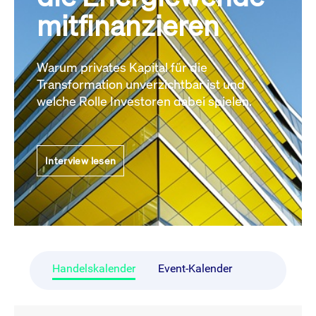
mitfinanzieren
Warum privates Kapital für die
Transformation unverzichtbar ist und
welche Rolle Investoren dabei spielen.
Interview lesen
Handelskalender
Event-Kalender