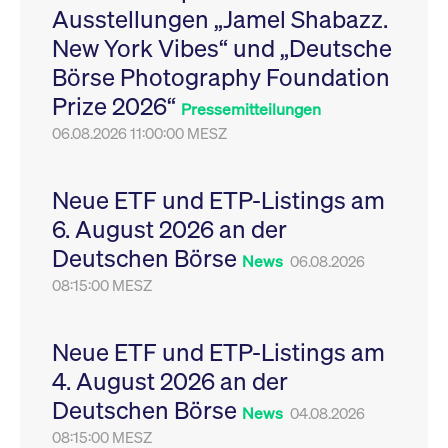
Ausstellungen „Jamel Shabazz.
Leistung der Website
VISITOR_PRIVACY_METADATA
YouTube
6
Dieses Cookie dient 
zu messen. Es handelt
.youtube.com
Monate
Speicherung der
New York Vibes“ und „Deutsche
sich um ein Muster-
Einwilligungs- und
Cookie, bei dem auf
Datenschutzbestim
Börse Photography Foundation
das Präfix _pk_ses
des Nutzers für ihre
eine kurze Reihe von
Interaktion mit der W
Prize 2026“
Zahlen und
Es erfasst Daten über
Pressemitteilungen
Buchstaben folgt, bei
Einwilligung des Bes
der es sich vermutlich
06.08.2026 11:00:00 MESZ
in Bezug auf verschi
um einen
Datenschutzrichtlini
Referenzcode für die
-einstellungen, um
Domain handelt, die
sicherzustellen, dass 
das Cookie setzt.
Präferenzen in zukünf
Neue ETF und ETP-Listings am
Sitzungen geehrt wer
6. August 2026 an der
Deutschen Börse
News
06.08.2026
08:15:00 MESZ
Neue ETF und ETP-Listings am
4. August 2026 an der
Deutschen Börse
News
04.08.2026
08:15:00 MESZ