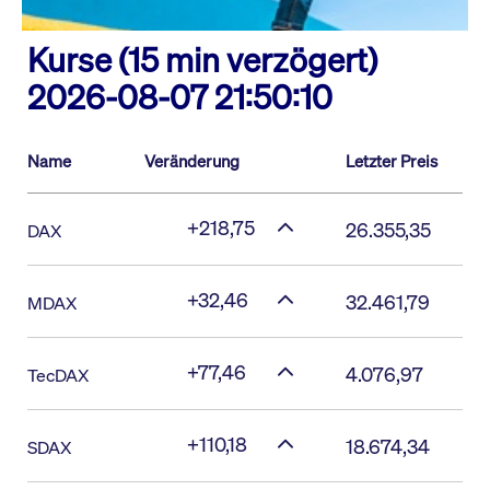
Kurse (15 min verzögert)
2026-08-07 21:50:10
Name
Veränderung
Letzter Preis
+218,75
26.355,35
DAX
+32,46
32.461,79
MDAX
+77,46
4.076,97
TecDAX
+110,18
18.674,34
SDAX