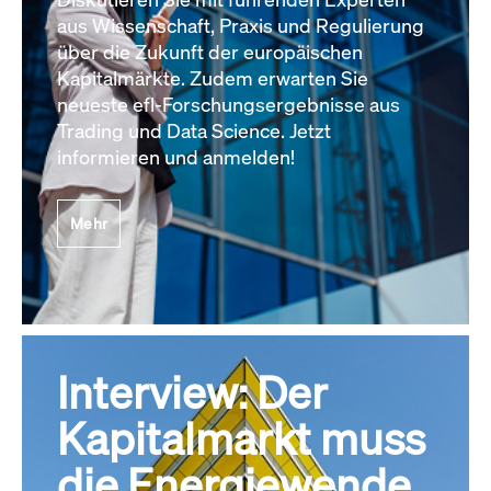
aus Wissenschaft, Praxis und Regulierung
über die Zukunft der europäischen
Kapitalmärkte. Zudem erwarten Sie
neueste efl-Forschungsergebnisse aus
Trading und Data Science. Jetzt
informieren und anmelden!
Mehr
Interview: Der
Kapitalmarkt muss
die Energiewende