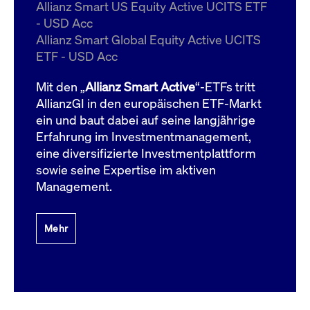
um d
Allianz Smart US Equity Active UCITS ETF
anzu
- USD Acc
ApplicationGatewayAffinityCORS
www.cashmarket.deutsche-
Session
Dies
Allianz Smart Global Equity Active UCITS
boerse.com
Ver
Last
ETF - USD Acc
um s
Clie
glei
Mit den „
Allianz Smart Active
“-ETFs tritt
Brow
werd
AllianzGI in den europäischen ETF-Markt
Benu
ein und baut dabei auf seine langjährige
die 
effe
Erfahrung im Investmentmanagement,
Ress
verb
eine diversifizierte Investmentplattform
unte
(Cro
sowie seine Expertise im aktiven
Shar
Management.
Bear
in v
Bere
Mehr
Gültig
Name
Anbieter / Domain
Beschreibung
Anbieter /
bis
Gültig
Name
Beschreibung
Domain
bis
_pk_id.7.931a
www.cashmarket.deutsche-
1 Jahr
Dieser Cookie-Name
boerse.com
ist mit der Open-