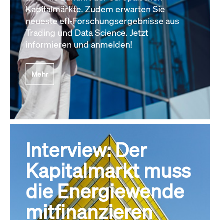
Kapitalmärkte. Zudem erwarten Sie
neueste efl-Forschungsergebnisse aus
Trading und Data Science. Jetzt
informieren und anmelden!
Mehr
Interview: Der
Kapitalmarkt muss
die Energiewende
mitfinanzieren