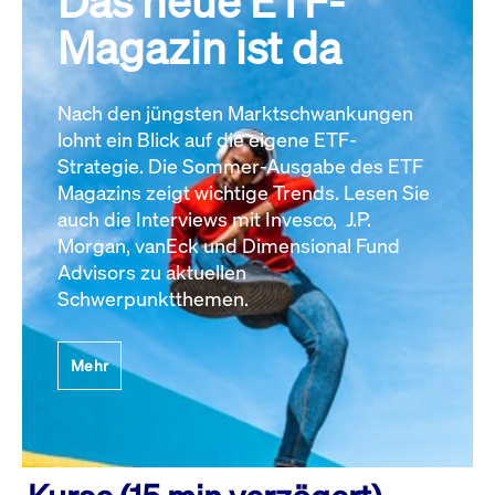
Das neue ETF-
Magazin ist da
Nach den jüngsten Marktschwankungen
lohnt ein Blick auf die eigene ETF-
Strategie. Die Sommer-Ausgabe des ETF
Magazins zeigt wichtige Trends. Lesen Sie
auch die Interviews mit Invesco, J.P.
Morgan, vanEck und Dimensional Fund
Advisors zu aktuellen
Schwerpunktthemen.
Mehr