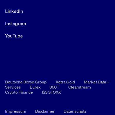
LinkedIn
Instagram
YouTube
Deutsche Börse Group
Xetra Gold
Market Data +
Services
Eurex
360T
Clearstream
Crypto Finance
ISS STOXX
Impressum
Disclaimer
Datenschutz