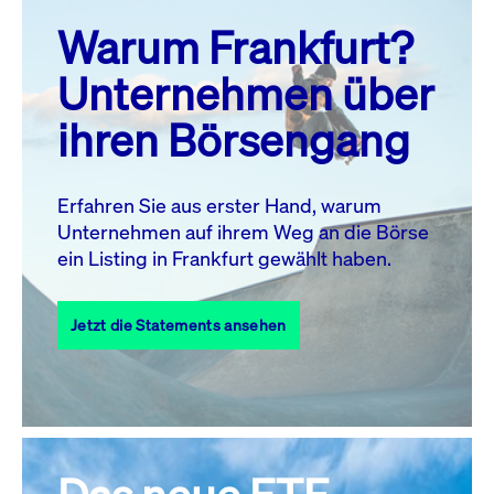
prev
next
Warum Frankfurt?
MO.
DI.
MI.
DO.
FR.
SA.
SO.
Unternehmen über
1
2
ihren Börsengang
3
4
5
7
8
9
6
10
11
12
13
14
15
16
Erfahren Sie aus erster Hand, warum
Unternehmen auf ihrem Weg an die Börse
17
18
19
20
21
22
23
ein Listing in Frankfurt gewählt haben.
24
25
27
28
29
30
26
Jetzt die Statements ansehen
31
Alle Events