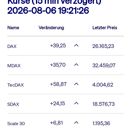
Kurse (15 min verzögert)
2026-08-06 19:21:26
Name
Veränderung
Letzter Preis
+39,25
26.165,23
DAX
+35,70
32.459,07
MDAX
+58,87
4.004,62
TecDAX
+24,15
18.576,73
SDAX
+6,81
1.195,36
Scale 30