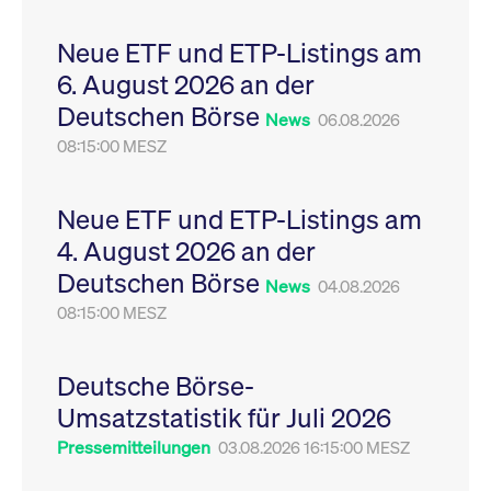
Leistung der Website
VISITOR_PRIVACY_METADATA
YouTube
6
Dieses Cookie dient 
zu messen. Es handelt
.youtube.com
Monate
Speicherung der
Neue ETF und ETP-Listings am
sich um ein Muster-
Einwilligungs- und
Cookie, bei dem auf
Datenschutzbestim
6. August 2026 an der
das Präfix _pk_ses
des Nutzers für ihre
eine kurze Reihe von
Interaktion mit der W
Deutschen Börse
Zahlen und
Es erfasst Daten über
News
06.08.2026
Buchstaben folgt, bei
Einwilligung des Bes
der es sich vermutlich
08:15:00 MESZ
in Bezug auf verschi
um einen
Datenschutzrichtlini
Referenzcode für die
-einstellungen, um
Domain handelt, die
sicherzustellen, dass 
das Cookie setzt.
Präferenzen in zukünf
Neue ETF und ETP-Listings am
Sitzungen geehrt wer
4. August 2026 an der
Deutschen Börse
News
04.08.2026
08:15:00 MESZ
Deutsche Börse-
Umsatzstatistik für Juli 2026
Pressemitteilungen
03.08.2026 16:15:00 MESZ