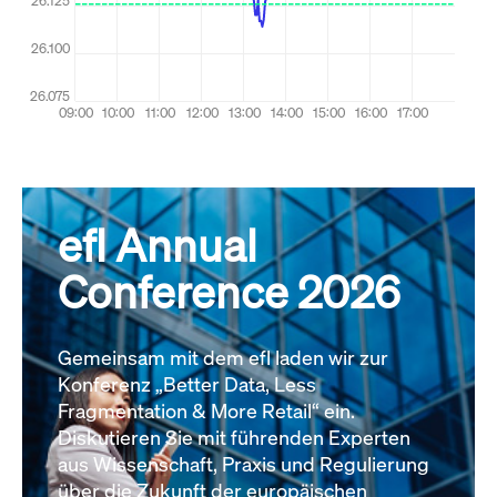
efl Annual
Conference 2026
Gemeinsam mit dem efl laden wir zur
Konferenz „Better Data, Less
Fragmentation & More Retail“ ein.
Diskutieren Sie mit führenden Experten
aus Wissenschaft, Praxis und Regulierung
über die Zukunft der europäischen