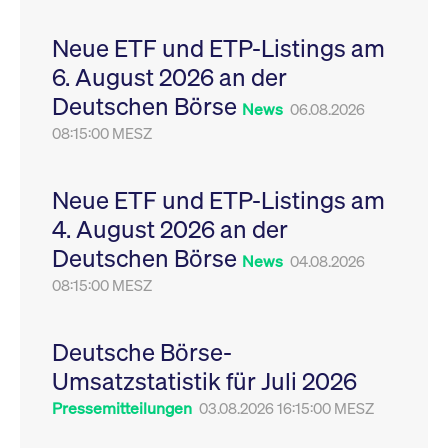
Leistung der Website
VISITOR_PRIVACY_METADATA
YouTube
6
Dieses Cookie dient 
zu messen. Es handelt
.youtube.com
Monate
Speicherung der
Neue ETF und ETP-Listings am
sich um ein Muster-
Einwilligungs- und
Cookie, bei dem auf
Datenschutzbestim
6. August 2026 an der
das Präfix _pk_ses
des Nutzers für ihre
eine kurze Reihe von
Interaktion mit der W
Deutschen Börse
Zahlen und
Es erfasst Daten über
News
06.08.2026
Buchstaben folgt, bei
Einwilligung des Bes
der es sich vermutlich
08:15:00 MESZ
in Bezug auf verschi
um einen
Datenschutzrichtlini
Referenzcode für die
-einstellungen, um
Domain handelt, die
sicherzustellen, dass 
das Cookie setzt.
Präferenzen in zukünf
Neue ETF und ETP-Listings am
Sitzungen geehrt wer
4. August 2026 an der
Deutschen Börse
News
04.08.2026
08:15:00 MESZ
Deutsche Börse-
Umsatzstatistik für Juli 2026
Pressemitteilungen
03.08.2026 16:15:00 MESZ