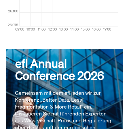
efl Annual
Conference 2026
Gemeinsam mit dem efl laden wir zur
Konferenz „Better Data, Less
Fragmentation & More Retail“ ein.
Diskutieren Sie mit führenden Experten
aus Wissenschaft, Praxis und Regulierung
über die Zukunft der europäischen