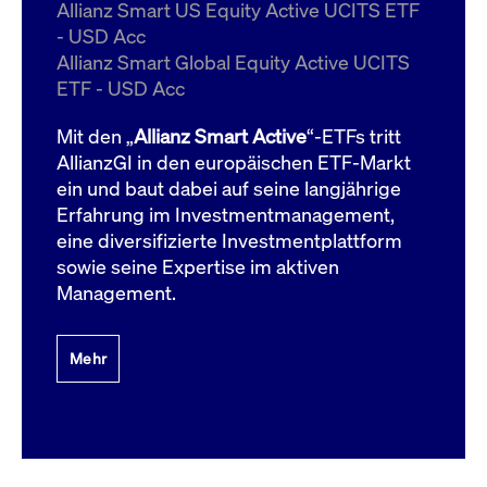
um d
Allianz Smart US Equity Active UCITS ETF
anzu
- USD Acc
ApplicationGatewayAffinityCORS
www.cashmarket.deutsche-
Session
Dies
Allianz Smart Global Equity Active UCITS
boerse.com
Ver
Last
ETF - USD Acc
um s
Clie
glei
Mit den „
Allianz Smart Active
“-ETFs tritt
Brow
werd
AllianzGI in den europäischen ETF-Markt
Benu
ein und baut dabei auf seine langjährige
die 
effe
Erfahrung im Investmentmanagement,
Ress
verb
eine diversifizierte Investmentplattform
unte
(Cro
sowie seine Expertise im aktiven
Shar
Management.
Bear
in v
Bere
Mehr
Gültig
Name
Anbieter / Domain
Beschreibung
Anbieter /
bis
Gültig
Name
Beschreibung
Domain
bis
_pk_id.7.931a
www.cashmarket.deutsche-
1 Jahr
Dieser Cookie-Name
boerse.com
ist mit der Open-