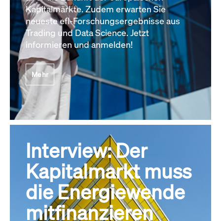
Kapitalmärkte. Zudem erwarten Sie
neueste efl-Forschungsergebnisse aus
Trading und Data Science. Jetzt
informieren und anmelden!
Mehr
Interview: Der
Kapitalmarkt muss
die Energiewende
mitfinanzieren