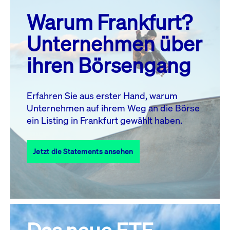
prev
next
Warum Frankfurt?
MO.
DI.
MI.
DO.
FR.
SA.
SO.
Unternehmen über
1
2
ihren Börsengang
3
4
5
7
8
9
6
10
11
12
13
14
15
16
Erfahren Sie aus erster Hand, warum
Unternehmen auf ihrem Weg an die Börse
17
18
19
20
21
22
23
ein Listing in Frankfurt gewählt haben.
24
25
27
28
29
30
26
Jetzt die Statements ansehen
31
Alle Events