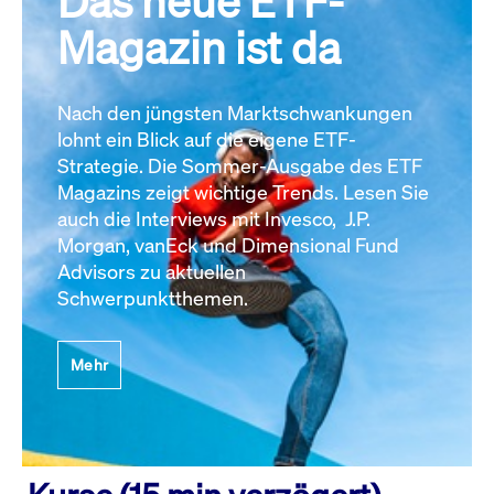
Das neue ETF-
Magazin ist da
Nach den jüngsten Marktschwankungen
lohnt ein Blick auf die eigene ETF-
Strategie. Die Sommer-Ausgabe des ETF
Magazins zeigt wichtige Trends. Lesen Sie
auch die Interviews mit Invesco, J.P.
Morgan, vanEck und Dimensional Fund
Advisors zu aktuellen
Schwerpunktthemen.
Mehr