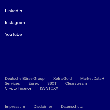
LinkedIn
Instagram
YouTube
Deutsche Börse Group
Xetra Gold
Market Data +
Services
Eurex
360T
Clearstream
Crypto Finance
ISS STOXX
Impressum
Disclaimer
Datenschutz