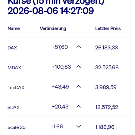
Kurse (15 min verzögert)
2026-08-06 14:27:09
Name
Veränderung
Letzter Preis
+57,60
26.183,33
DAX
+100,83
32.525,68
MDAX
+43,49
3.989,59
TecDAX
+20,43
18.572,52
SDAX
-1,66
1.186,96
Scale 30