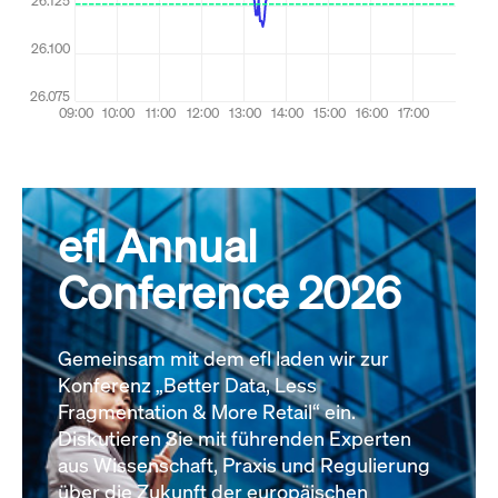
efl Annual
Conference 2026
Gemeinsam mit dem efl laden wir zur
Konferenz „Better Data, Less
Fragmentation & More Retail“ ein.
Diskutieren Sie mit führenden Experten
aus Wissenschaft, Praxis und Regulierung
über die Zukunft der europäischen