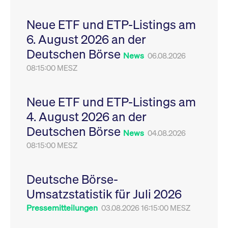
Leistung der Website
VISITOR_PRIVACY_METADATA
YouTube
6
Dieses Cookie dient 
zu messen. Es handelt
.youtube.com
Monate
Speicherung der
Neue ETF und ETP-Listings am
sich um ein Muster-
Einwilligungs- und
Cookie, bei dem auf
Datenschutzbestim
6. August 2026 an der
das Präfix _pk_ses
des Nutzers für ihre
eine kurze Reihe von
Interaktion mit der W
Deutschen Börse
Zahlen und
Es erfasst Daten über
News
06.08.2026
Buchstaben folgt, bei
Einwilligung des Bes
der es sich vermutlich
08:15:00 MESZ
in Bezug auf verschi
um einen
Datenschutzrichtlini
Referenzcode für die
-einstellungen, um
Domain handelt, die
sicherzustellen, dass 
das Cookie setzt.
Präferenzen in zukünf
Neue ETF und ETP-Listings am
Sitzungen geehrt wer
4. August 2026 an der
Deutschen Börse
News
04.08.2026
08:15:00 MESZ
Deutsche Börse-
Umsatzstatistik für Juli 2026
Pressemitteilungen
03.08.2026 16:15:00 MESZ