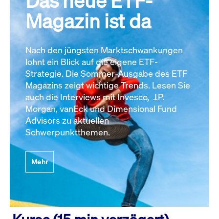
Das neue ETF-
Magazin ist da
Nach den jüngsten Marktschwankungen
lohnt ein Blick auf die eigene ETF-
Strategie. Die Sommer-Ausgabe des ETF
Magazins zeigt wichtige Trends. Lesen Sie
auch die Interviews mit Invesco, J.P.
Morgan, vanEck und Dimensional Fund
Advisors zu aktuellen
Schwerpunktthemen.
Mehr