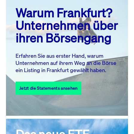
prev
next
Warum Frankfurt?
MO.
DI.
MI.
DO.
FR.
SA.
SO.
Unternehmen über
1
2
ihren Börsengang
3
4
5
7
8
9
6
10
11
12
13
14
15
16
Erfahren Sie aus erster Hand, warum
Unternehmen auf ihrem Weg an die Börse
17
18
19
20
21
22
23
ein Listing in Frankfurt gewählt haben.
24
25
27
28
29
30
26
Jetzt die Statements ansehen
31
Alle Events