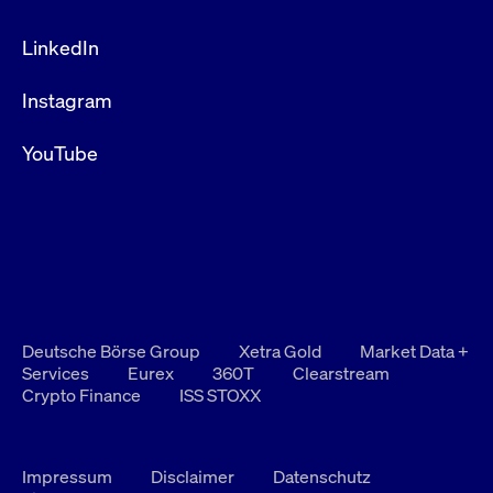
LinkedIn
Instagram
YouTube
Deutsche Börse Group
Xetra Gold
Market Data +
Services
Eurex
360T
Clearstream
Crypto Finance
ISS STOXX
Impressum
Disclaimer
Datenschutz