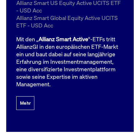
um d
Allianz Smart US Equity Active UCITS ETF
anzu
- USD Acc
ApplicationGatewayAffinityCORS
www.cashmarket.deutsche-
Session
Dies
Allianz Smart Global Equity Active UCITS
boerse.com
Ver
Last
ETF - USD Acc
um s
Clie
glei
Mit den „
Allianz Smart Active
“-ETFs tritt
Brow
werd
AllianzGI in den europäischen ETF-Markt
Benu
ein und baut dabei auf seine langjährige
die 
effe
Erfahrung im Investmentmanagement,
Ress
verb
eine diversifizierte Investmentplattform
unte
(Cro
sowie seine Expertise im aktiven
Shar
Management.
Bear
in v
Bere
Mehr
Gültig
Name
Anbieter / Domain
Beschreibung
Anbieter /
bis
Gültig
Name
Beschreibung
Domain
bis
_pk_id.7.931a
www.cashmarket.deutsche-
1 Jahr
Dieser Cookie-Name
boerse.com
ist mit der Open-