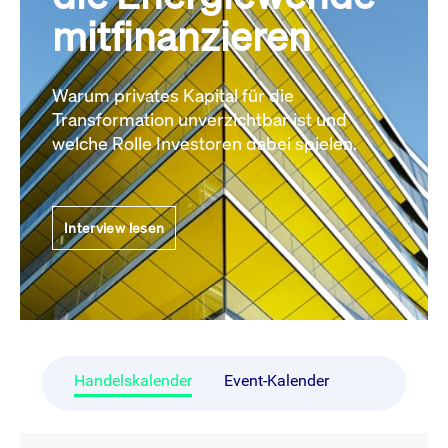
mitfinanzieren
Warum privates Kapital für die
Transformation unverzichtbar ist und
welche Rolle Investoren dabei spielen.
Interview lesen
Handelskalender
Event-Kalender