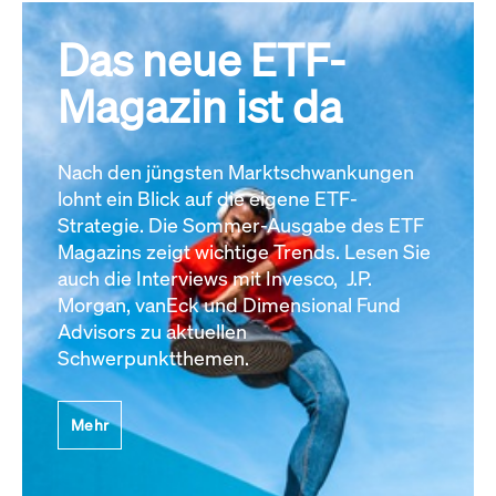
Das neue ETF-
Magazin ist da
Nach den jüngsten Marktschwankungen
lohnt ein Blick auf die eigene ETF-
Strategie. Die Sommer-Ausgabe des ETF
Magazins zeigt wichtige Trends. Lesen Sie
auch die Interviews mit Invesco, J.P.
Morgan, vanEck und Dimensional Fund
Advisors zu aktuellen
Schwerpunktthemen.
Mehr