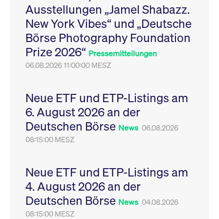
Ausstellungen „Jamel Shabazz.
Leistung der Website
VISITOR_PRIVACY_METADATA
YouTube
6
Dieses Cookie dient 
zu messen. Es handelt
.youtube.com
Monate
Speicherung der
New York Vibes“ und „Deutsche
sich um ein Muster-
Einwilligungs- und
Cookie, bei dem auf
Datenschutzbestim
Börse Photography Foundation
das Präfix _pk_ses
des Nutzers für ihre
eine kurze Reihe von
Interaktion mit der W
Prize 2026“
Zahlen und
Es erfasst Daten über
Pressemitteilungen
Buchstaben folgt, bei
Einwilligung des Bes
der es sich vermutlich
06.08.2026 11:00:00 MESZ
in Bezug auf verschi
um einen
Datenschutzrichtlini
Referenzcode für die
-einstellungen, um
Domain handelt, die
sicherzustellen, dass 
das Cookie setzt.
Präferenzen in zukünf
Neue ETF und ETP-Listings am
Sitzungen geehrt wer
6. August 2026 an der
Deutschen Börse
News
06.08.2026
08:15:00 MESZ
Neue ETF und ETP-Listings am
4. August 2026 an der
Deutschen Börse
News
04.08.2026
08:15:00 MESZ