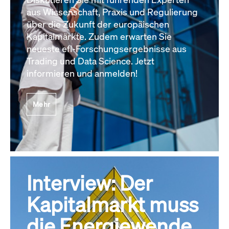
aus Wissenschaft, Praxis und Regulierung
über die Zukunft der europäischen
Kapitalmärkte. Zudem erwarten Sie
neueste efl-Forschungsergebnisse aus
Trading und Data Science. Jetzt
informieren und anmelden!
Mehr
Interview: Der
Kapitalmarkt muss
die Energiewende