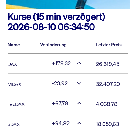
Kurse (15 min verzögert)
2026-08-10 06:34:50
Name
Veränderung
Letzter Preis
+179,32
26.319,45
DAX
-23,92
32.407,20
MDAX
+67,79
4.068,78
TecDAX
+94,82
18.659,63
SDAX