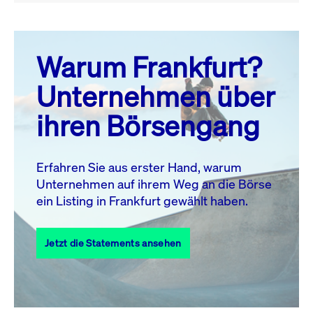
August 26
prev
next
Warum Frankfurt?
MO.
DI.
MI.
DO.
FR.
SA.
SO.
Unternehmen über
1
2
ihren Börsengang
3
4
5
6
7
8
9
11
12
13
14
15
16
10
Erfahren Sie aus erster Hand, warum
Unternehmen auf ihrem Weg an die Börse
17
18
19
20
21
22
23
ein Listing in Frankfurt gewählt haben.
24
25
27
28
29
30
26
Jetzt die Statements ansehen
31
Alle Events