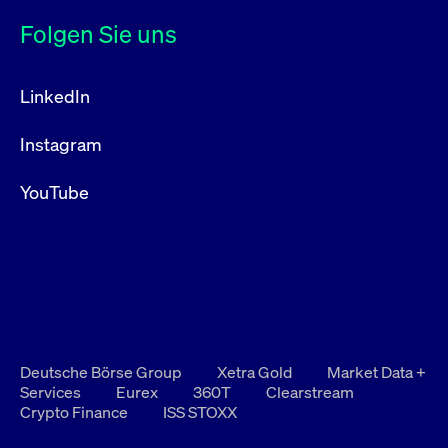
Folgen Sie uns
LinkedIn
Instagram
YouTube
Deutsche Börse Group
Xetra Gold
Market Data +
Services
Eurex
360T
Clearstream
Crypto Finance
ISS STOXX