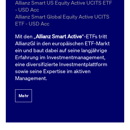
um d
Allianz Smart US Equity Active UCITS ETF
anzu
- USD Acc
ApplicationGatewayAffinityCORS
www.cashmarket.deutsche-
Session
Dies
Allianz Smart Global Equity Active UCITS
boerse.com
Ver
Last
ETF - USD Acc
um s
Clie
glei
Mit den „
Allianz Smart Active
“-ETFs tritt
Brow
werd
AllianzGI in den europäischen ETF-Markt
Benu
ein und baut dabei auf seine langjährige
die 
effe
Erfahrung im Investmentmanagement,
Ress
verb
eine diversifizierte Investmentplattform
unte
(Cro
sowie seine Expertise im aktiven
Shar
Management.
Bear
in v
Bere
Mehr
Gültig
Name
Anbieter / Domain
Beschreibung
Anbieter /
bis
Gültig
Name
Beschreibung
Domain
bis
_pk_id.7.931a
www.cashmarket.deutsche-
1 Jahr
Dieser Cookie-Name
boerse.com
ist mit der Open-