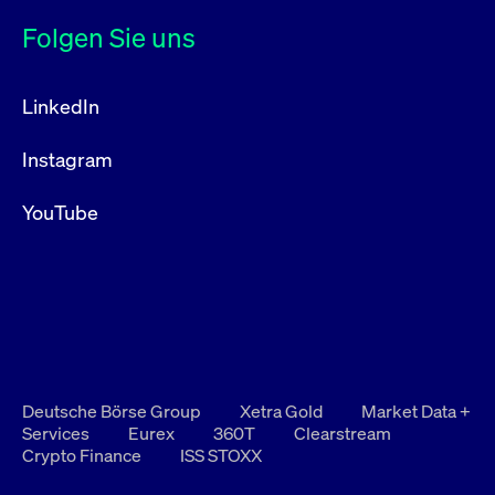
Folgen Sie uns
LinkedIn
Instagram
YouTube
Deutsche Börse Group
Xetra Gold
Market Data +
Services
Eurex
360T
Clearstream
Crypto Finance
ISS STOXX