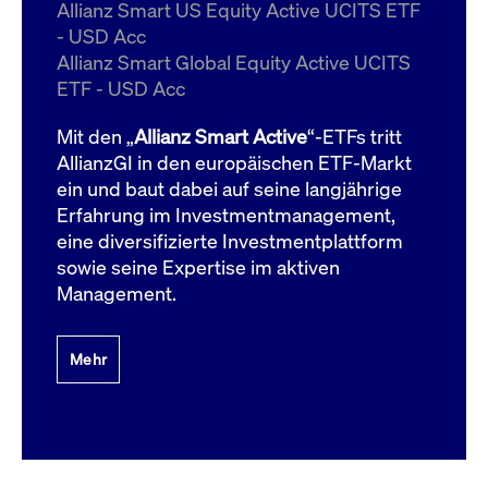
um d
Allianz Smart US Equity Active UCITS ETF
anzu
- USD Acc
ApplicationGatewayAffinityCORS
www.cashmarket.deutsche-
Session
Dies
Allianz Smart Global Equity Active UCITS
boerse.com
Ver
Last
ETF - USD Acc
um s
Clie
glei
Mit den „
Allianz Smart Active
“-ETFs tritt
Brow
werd
AllianzGI in den europäischen ETF-Markt
Benu
ein und baut dabei auf seine langjährige
die 
effe
Erfahrung im Investmentmanagement,
Ress
verb
eine diversifizierte Investmentplattform
unte
(Cro
sowie seine Expertise im aktiven
Shar
Management.
Bear
in v
Bere
Mehr
Gültig
Name
Anbieter / Domain
Beschreibung
Anbieter /
bis
Gültig
Name
Beschreibung
Domain
bis
_pk_id.7.931a
www.cashmarket.deutsche-
1 Jahr
Dieser Cookie-Name
boerse.com
ist mit der Open-