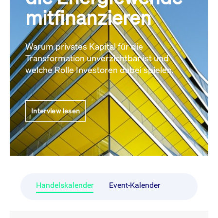
mitfinanzieren
Warum privates Kapital für die
Transformation unverzichtbar ist und
welche Rolle Investoren dabei spielen.
Interview lesen
Handelskalender
Event-Kalender