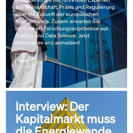
aus Wissenschaft, Praxis und Regulierung
über die Zukunft der europäischen
Kapitalmärkte. Zudem erwarten Sie
neueste efl-Forschungsergebnisse aus
Trading und Data Science. Jetzt
informieren und anmelden!
Mehr
Interview: Der
Kapitalmarkt muss
die Energiewende