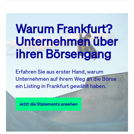
August 26
prev
next
Warum Frankfurt?
MO.
DI.
MI.
DO.
FR.
SA.
SO.
Unternehmen über
1
2
ihren Börsengang
3
4
5
6
8
9
7
10
11
12
13
14
15
16
Erfahren Sie aus erster Hand, warum
Unternehmen auf ihrem Weg an die Börse
17
18
19
20
21
22
23
ein Listing in Frankfurt gewählt haben.
24
25
27
28
29
30
26
Jetzt die Statements ansehen
31
Alle Events