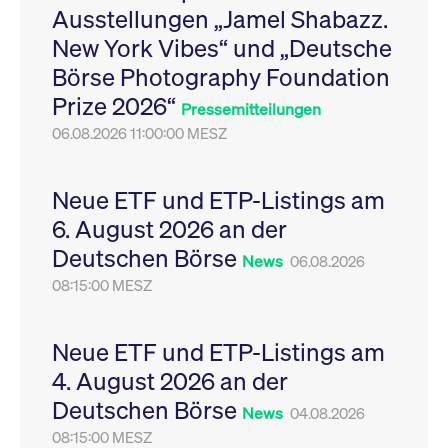
Ausstellungen „Jamel Shabazz.
Leistung der Website
VISITOR_PRIVACY_METADATA
YouTube
6
Dieses Cookie dient 
zu messen. Es handelt
.youtube.com
Monate
Speicherung der
New York Vibes“ und „Deutsche
sich um ein Muster-
Einwilligungs- und
Cookie, bei dem auf
Datenschutzbestim
Börse Photography Foundation
das Präfix _pk_ses
des Nutzers für ihre
eine kurze Reihe von
Interaktion mit der W
Prize 2026“
Zahlen und
Es erfasst Daten über
Pressemitteilungen
Buchstaben folgt, bei
Einwilligung des Bes
der es sich vermutlich
06.08.2026 11:00:00 MESZ
in Bezug auf verschi
um einen
Datenschutzrichtlini
Referenzcode für die
-einstellungen, um
Domain handelt, die
sicherzustellen, dass 
das Cookie setzt.
Präferenzen in zukünf
Neue ETF und ETP-Listings am
Sitzungen geehrt wer
6. August 2026 an der
Deutschen Börse
News
06.08.2026
08:15:00 MESZ
Neue ETF und ETP-Listings am
4. August 2026 an der
Deutschen Börse
News
04.08.2026
08:15:00 MESZ