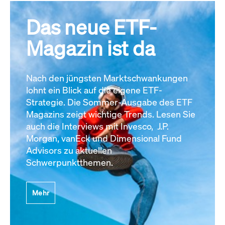
Das neue ETF-
Magazin ist da
Nach den jüngsten Marktschwankungen
lohnt ein Blick auf die eigene ETF-
Strategie. Die Sommer-Ausgabe des ETF
Magazins zeigt wichtige Trends. Lesen Sie
auch die Interviews mit Invesco, J.P.
Morgan, vanEck und Dimensional Fund
Advisors zu aktuellen
Schwerpunktthemen.
Mehr