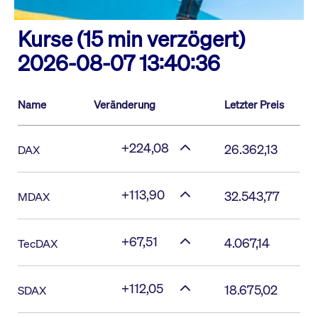
Kurse (15 min verzögert)
2026-08-07 13:40:36
Name
Veränderung
Letzter Preis
+224,08
26.362,13
DAX
+113,90
32.543,77
MDAX
+67,51
4.067,14
TecDAX
+112,05
18.675,02
SDAX