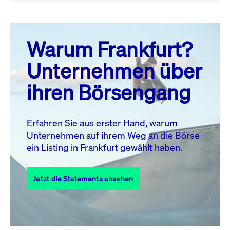
August 26
prev
next
Warum Frankfurt?
MO.
DI.
MI.
DO.
FR.
SA.
SO.
Unternehmen über
1
2
ihren Börsengang
3
4
5
6
8
9
7
10
11
12
13
14
15
16
Erfahren Sie aus erster Hand, warum
Unternehmen auf ihrem Weg an die Börse
17
18
19
20
21
22
23
ein Listing in Frankfurt gewählt haben.
24
25
27
28
29
30
26
Jetzt die Statements ansehen
31
Alle Events