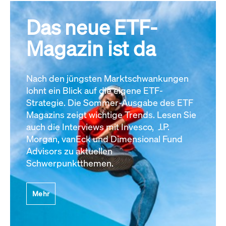
Das neue ETF-
Magazin ist da
Nach den jüngsten Marktschwankungen
lohnt ein Blick auf die eigene ETF-
Strategie. Die Sommer-Ausgabe des ETF
Magazins zeigt wichtige Trends. Lesen Sie
auch die Interviews mit Invesco, J.P.
Morgan, vanEck und Dimensional Fund
Advisors zu aktuellen
Schwerpunktthemen.
Mehr