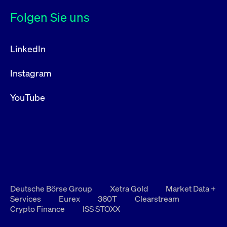
Folgen Sie uns
LinkedIn
Instagram
YouTube
Deutsche Börse Group
Xetra Gold
Market Data +
Services
Eurex
360T
Clearstream
Crypto Finance
ISS STOXX