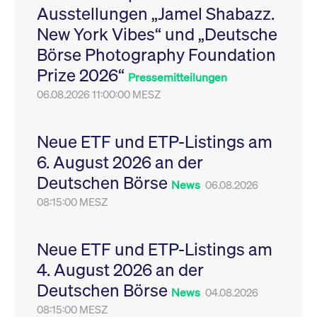
Ausstellungen „Jamel Shabazz.
Leistung der Website
VISITOR_PRIVACY_METADATA
YouTube
6
Dieses Cookie dient 
zu messen. Es handelt
.youtube.com
Monate
Speicherung der
New York Vibes“ und „Deutsche
sich um ein Muster-
Einwilligungs- und
Cookie, bei dem auf
Datenschutzbestim
Börse Photography Foundation
das Präfix _pk_ses
des Nutzers für ihre
eine kurze Reihe von
Interaktion mit der W
Prize 2026“
Zahlen und
Es erfasst Daten über
Pressemitteilungen
Buchstaben folgt, bei
Einwilligung des Bes
der es sich vermutlich
06.08.2026 11:00:00 MESZ
in Bezug auf verschi
um einen
Datenschutzrichtlini
Referenzcode für die
-einstellungen, um
Domain handelt, die
sicherzustellen, dass 
das Cookie setzt.
Präferenzen in zukünf
Neue ETF und ETP-Listings am
Sitzungen geehrt wer
6. August 2026 an der
Deutschen Börse
News
06.08.2026
08:15:00 MESZ
Neue ETF und ETP-Listings am
4. August 2026 an der
Deutschen Börse
News
04.08.2026
08:15:00 MESZ