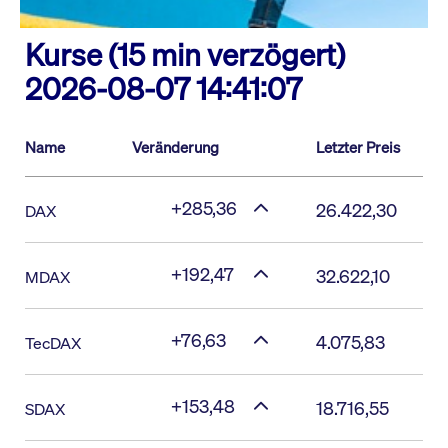
Kurse (15 min verzögert)
2026-08-07 14:41:07
Name
Veränderung
Letzter Preis
+285,36
26.422,30
DAX
+192,47
32.622,10
MDAX
+76,63
4.075,83
TecDAX
+153,48
18.716,55
SDAX