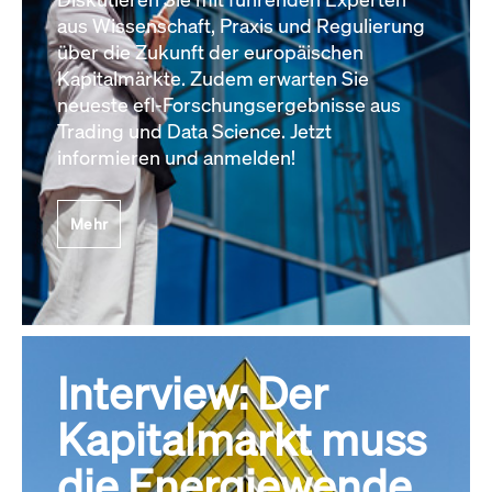
aus Wissenschaft, Praxis und Regulierung
über die Zukunft der europäischen
Kapitalmärkte. Zudem erwarten Sie
neueste efl-Forschungsergebnisse aus
Trading und Data Science. Jetzt
informieren und anmelden!
Mehr
Interview: Der
Kapitalmarkt muss
die Energiewende