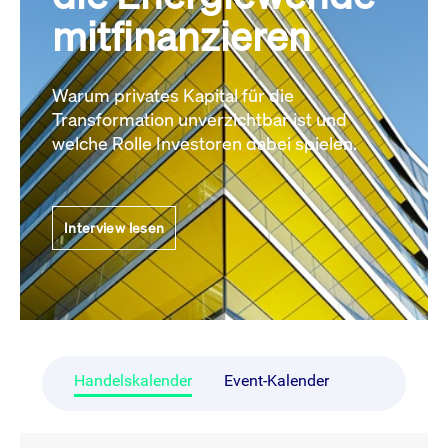
mitfinanzieren
Warum privates Kapital für die
Transformation unverzichtbar ist und
welche Rolle Investoren dabei spielen.
Interview lesen
Handelskalender
Event-Kalender