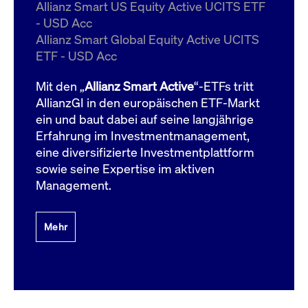
um d
Allianz Smart US Equity Active UCITS ETF
anzu
- USD Acc
ApplicationGatewayAffinityCORS
www.cashmarket.deutsche-
Session
Dies
Allianz Smart Global Equity Active UCITS
boerse.com
Ver
Last
ETF - USD Acc
um s
Clie
glei
Mit den „
Allianz Smart Active
“-ETFs tritt
Brow
werd
AllianzGI in den europäischen ETF-Markt
Benu
ein und baut dabei auf seine langjährige
die 
effe
Erfahrung im Investmentmanagement,
Ress
verb
eine diversifizierte Investmentplattform
unte
(Cro
sowie seine Expertise im aktiven
Shar
Management.
Bear
in v
Bere
Mehr
Gültig
Name
Anbieter / Domain
Beschreibung
Anbieter /
bis
Gültig
Name
Beschreibung
Domain
bis
_pk_id.7.931a
www.cashmarket.deutsche-
1 Jahr
Dieser Cookie-Name
boerse.com
ist mit der Open-