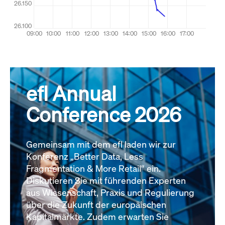
efl Annual
Conference 2026
Gemeinsam mit dem efl laden wir zur
Konferenz „Better Data, Less
Fragmentation & More Retail“ ein.
Diskutieren Sie mit führenden Experten
aus Wissenschaft, Praxis und Regulierung
über die Zukunft der europäischen
Kapitalmärkte. Zudem erwarten Sie