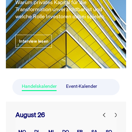
Warum privates Kapital für die
Transformation unverzichtbar ist und
welche Rolle Investoren dabei spielen.
Interview lesen
Handelskalender
Event-Kalender
August 26
prev
next
MO.
DI.
MI.
DO.
FR.
SA.
SO.