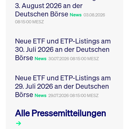
3. August 2026 an der
Leistung der Website
VISITOR_PRIVACY_METADATA
YouTube
6
Dieses Cookie dient 
zu messen. Es handelt
.youtube.com
Monate
Speicherung der
Deutschen Börse
sich um ein Muster-
Einwilligungs- und
News
03.08.2026
Cookie, bei dem auf
Datenschutzbestim
das Präfix _pk_ses
08:15:00 MESZ
des Nutzers für ihre
eine kurze Reihe von
Interaktion mit der W
Zahlen und
Es erfasst Daten über
Buchstaben folgt, bei
Einwilligung des Bes
der es sich vermutlich
in Bezug auf verschi
Neue ETF und ETP-Listings am
um einen
Datenschutzrichtlini
Referenzcode für die
-einstellungen, um
30. Juli 2026 an der Deutschen
Domain handelt, die
sicherzustellen, dass 
das Cookie setzt.
Präferenzen in zukünf
Börse
News
30.07.2026 08:15:00 MESZ
Sitzungen geehrt wer
Neue ETF und ETP-Listings am
29. Juli 2026 an der Deutschen
Börse
News
29.07.2026 08:15:00 MESZ
Alle Pressemitteilungen