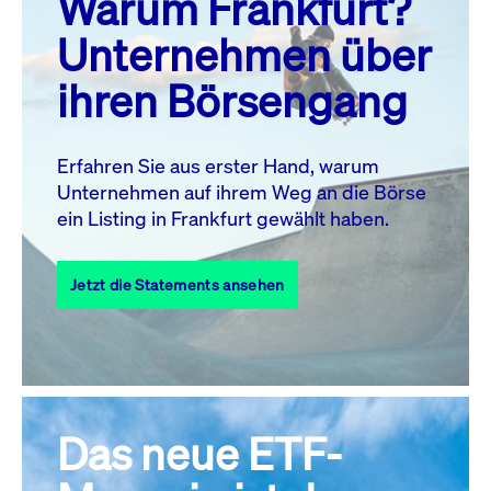
Warum Frankfurt?
MO.
DI.
MI.
DO.
FR.
SA.
SO.
Unternehmen über
1
2
ihren Börsengang
3
4
5
7
8
9
6
10
11
12
13
14
15
16
Erfahren Sie aus erster Hand, warum
Unternehmen auf ihrem Weg an die Börse
17
18
19
20
21
22
23
ein Listing in Frankfurt gewählt haben.
24
25
27
28
29
30
26
Jetzt die Statements ansehen
31
Alle Events
Das neue ETF-