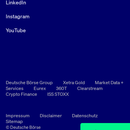
LinkedIn
Instagram
YouTube
Deutsche Börse Group
Xetra Gold
Market Data +
Services
Eurex
360T
Clearstream
Crypto Finance
ISS STOXX
Impressum
Disclaimer
Datenschutz
Sitemap
© Deutsche Börse