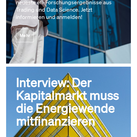
neueste efl-Forschungsergebnisse aus
Trading und Data Science. Jetzt
informieren und anmelden!
Mehr
Interview: Der
Kapitalmarkt muss
die Energiewende
mitfinanzieren