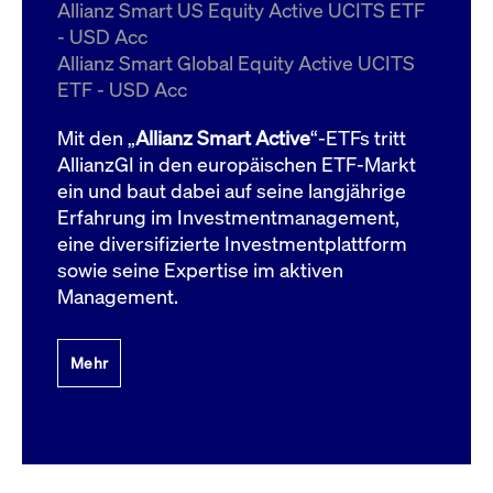
um d
Allianz Smart US Equity Active UCITS ETF
anzu
- USD Acc
ApplicationGatewayAffinityCORS
www.cashmarket.deutsche-
Session
Dies
Allianz Smart Global Equity Active UCITS
boerse.com
Ver
Last
ETF - USD Acc
um s
Clie
glei
Mit den „
Allianz Smart Active
“-ETFs tritt
Brow
werd
AllianzGI in den europäischen ETF-Markt
Benu
ein und baut dabei auf seine langjährige
die 
effe
Erfahrung im Investmentmanagement,
Ress
verb
eine diversifizierte Investmentplattform
unte
(Cro
sowie seine Expertise im aktiven
Shar
Management.
Bear
in v
Bere
Mehr
Gültig
Name
Anbieter / Domain
Beschreibung
Anbieter /
bis
Gültig
Name
Beschreibung
Domain
bis
_pk_id.7.931a
www.cashmarket.deutsche-
1 Jahr
Dieser Cookie-Name
boerse.com
ist mit der Open-