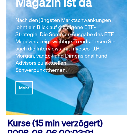
Magazin ist da
Nach den jüngsten Marktschwankungen
lohnt ein Blick auf die eigene ETF-
Strategie. Die Sommer-Ausgabe des ETF
Magazins zeigt wichtige Trends. Lesen Sie
auch die Interviews mit Invesco, J.P.
Morgan, vanEck und Dimensional Fund
Advisors zu aktuellen
Schwerpunktthemen.
Mehr
Kurse (15 min verzögert)