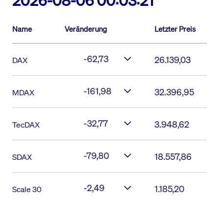
2026-08-06 00:03:21
Name
Veränderung
Letzter Preis
-62,73
26.139,03
DAX
-161,98
32.396,95
MDAX
-32,77
3.948,62
TecDAX
-79,80
18.557,86
SDAX
-2,49
1.185,20
Scale 30