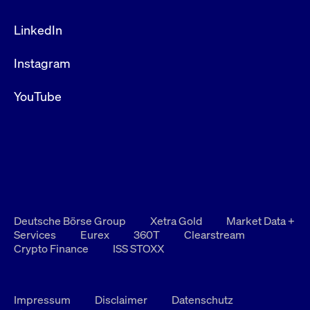
LinkedIn
Instagram
YouTube
Deutsche Börse Group
Xetra Gold
Market Data +
Services
Eurex
360T
Clearstream
Crypto Finance
ISS STOXX
Impressum
Disclaimer
Datenschutz