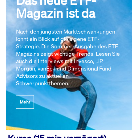
Das neue ETF-
Magazin ist da
Nach den jüngsten Marktschwankungen
lohnt ein Blick auf die eigene ETF-
Strategie. Die Sommer-Ausgabe des ETF
Magazins zeigt wichtige Trends. Lesen Sie
auch die Interviews mit Invesco, J.P.
Morgan, vanEck und Dimensional Fund
Advisors zu aktuellen
Schwerpunktthemen.
Mehr