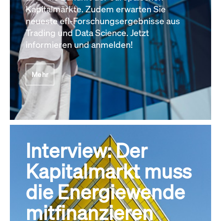
Kapitalmärkte. Zudem erwarten Sie
neueste efl-Forschungsergebnisse aus
Trading und Data Science. Jetzt
informieren und anmelden!
Mehr
Interview: Der
Kapitalmarkt muss
die Energiewende
mitfinanzieren