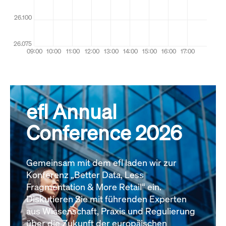
efl Annual
Conference 2026
Gemeinsam mit dem efl laden wir zur
Konferenz „Better Data, Less
Fragmentation & More Retail“ ein.
Diskutieren Sie mit führenden Experten
aus Wissenschaft, Praxis und Regulierung
über die Zukunft der europäischen