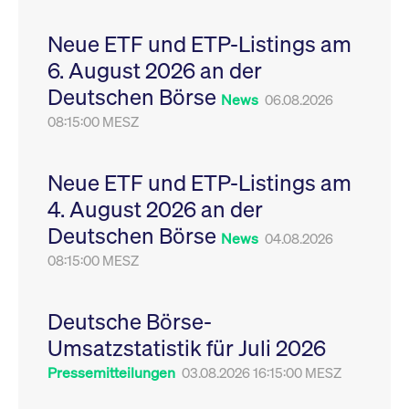
Leistung der Website
VISITOR_PRIVACY_METADATA
YouTube
6
Dieses Cookie dient 
zu messen. Es handelt
.youtube.com
Monate
Speicherung der
Neue ETF und ETP-Listings am
sich um ein Muster-
Einwilligungs- und
Cookie, bei dem auf
Datenschutzbestim
6. August 2026 an der
das Präfix _pk_ses
des Nutzers für ihre
eine kurze Reihe von
Interaktion mit der W
Deutschen Börse
Zahlen und
Es erfasst Daten über
News
06.08.2026
Buchstaben folgt, bei
Einwilligung des Bes
der es sich vermutlich
08:15:00 MESZ
in Bezug auf verschi
um einen
Datenschutzrichtlini
Referenzcode für die
-einstellungen, um
Domain handelt, die
sicherzustellen, dass 
das Cookie setzt.
Präferenzen in zukünf
Neue ETF und ETP-Listings am
Sitzungen geehrt wer
4. August 2026 an der
Deutschen Börse
News
04.08.2026
08:15:00 MESZ
Deutsche Börse-
Umsatzstatistik für Juli 2026
Pressemitteilungen
03.08.2026 16:15:00 MESZ