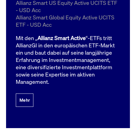
um d
Allianz Smart US Equity Active UCITS ETF
anzu
- USD Acc
ApplicationGatewayAffinityCORS
www.cashmarket.deutsche-
Session
Dies
Allianz Smart Global Equity Active UCITS
boerse.com
Ver
Last
ETF - USD Acc
um s
Clie
glei
Mit den „
Allianz Smart Active
“-ETFs tritt
Brow
werd
AllianzGI in den europäischen ETF-Markt
Benu
ein und baut dabei auf seine langjährige
die 
effe
Erfahrung im Investmentmanagement,
Ress
verb
eine diversifizierte Investmentplattform
unte
(Cro
sowie seine Expertise im aktiven
Shar
Management.
Bear
in v
Bere
Mehr
Gültig
Name
Anbieter / Domain
Beschreibung
Anbieter /
bis
Gültig
Name
Beschreibung
Domain
bis
_pk_id.7.931a
www.cashmarket.deutsche-
1 Jahr
Dieser Cookie-Name
boerse.com
ist mit der Open-