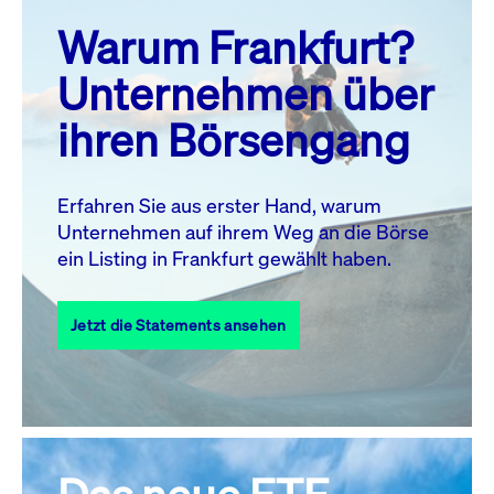
prev
next
Warum Frankfurt?
MO.
DI.
MI.
DO.
FR.
SA.
SO.
Unternehmen über
1
2
ihren Börsengang
3
4
5
7
8
9
6
10
11
12
13
14
15
16
Erfahren Sie aus erster Hand, warum
Unternehmen auf ihrem Weg an die Börse
17
18
19
20
21
22
23
ein Listing in Frankfurt gewählt haben.
24
25
27
28
29
30
26
Jetzt die Statements ansehen
31
Alle Events