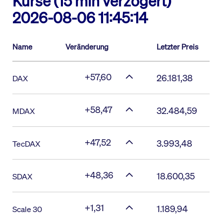
Kurse (15 min verzögert)
2026-08-06 11:45:14
Name
Veränderung
Letzter Preis
+57,60
26.181,38
DAX
+58,47
32.484,59
MDAX
+47,52
3.993,48
TecDAX
+48,36
18.600,35
SDAX
+1,31
1.189,94
Scale 30