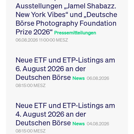
Ausstellungen „Jamel Shabazz.
Leistung der Website
VISITOR_PRIVACY_METADATA
YouTube
6
Dieses Cookie dient 
zu messen. Es handelt
.youtube.com
Monate
Speicherung der
New York Vibes“ und „Deutsche
sich um ein Muster-
Einwilligungs- und
Cookie, bei dem auf
Datenschutzbestim
Börse Photography Foundation
das Präfix _pk_ses
des Nutzers für ihre
eine kurze Reihe von
Interaktion mit der W
Prize 2026“
Zahlen und
Es erfasst Daten über
Pressemitteilungen
Buchstaben folgt, bei
Einwilligung des Bes
der es sich vermutlich
06.08.2026 11:00:00 MESZ
in Bezug auf verschi
um einen
Datenschutzrichtlini
Referenzcode für die
-einstellungen, um
Domain handelt, die
sicherzustellen, dass 
das Cookie setzt.
Präferenzen in zukünf
Neue ETF und ETP-Listings am
Sitzungen geehrt wer
6. August 2026 an der
Deutschen Börse
News
06.08.2026
08:15:00 MESZ
Neue ETF und ETP-Listings am
4. August 2026 an der
Deutschen Börse
News
04.08.2026
08:15:00 MESZ