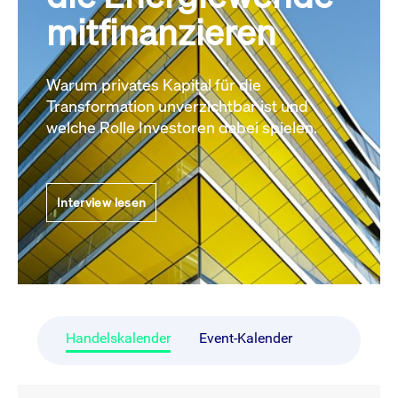
mitfinanzieren
Warum privates Kapital für die
Transformation unverzichtbar ist und
welche Rolle Investoren dabei spielen.
Interview lesen
Handelskalender
Event-Kalender