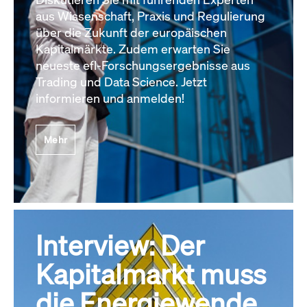
aus Wissenschaft, Praxis und Regulierung
über die Zukunft der europäischen
Kapitalmärkte. Zudem erwarten Sie
neueste efl-Forschungsergebnisse aus
Trading und Data Science. Jetzt
informieren und anmelden!
Mehr
Interview: Der
Kapitalmarkt muss
die Energiewende