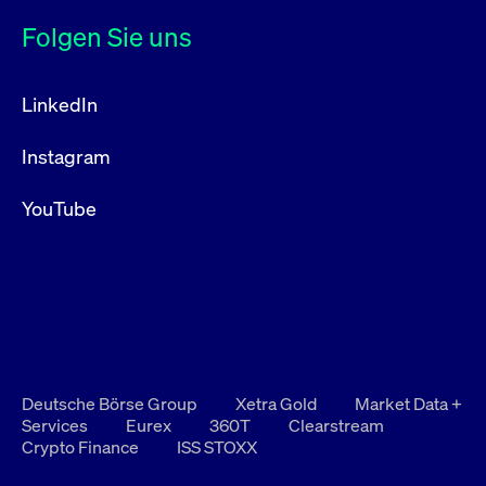
Folgen Sie uns
LinkedIn
Instagram
YouTube
Deutsche Börse Group
Xetra Gold
Market Data +
Services
Eurex
360T
Clearstream
Crypto Finance
ISS STOXX