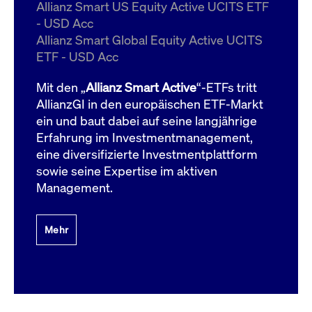
um d
Allianz Smart US Equity Active UCITS ETF
anzu
- USD Acc
ApplicationGatewayAffinityCORS
www.cashmarket.deutsche-
Session
Dies
Allianz Smart Global Equity Active UCITS
boerse.com
Ver
Last
ETF - USD Acc
um s
Clie
glei
Mit den „
Allianz Smart Active
“-ETFs tritt
Brow
werd
AllianzGI in den europäischen ETF-Markt
Benu
ein und baut dabei auf seine langjährige
die 
effe
Erfahrung im Investmentmanagement,
Ress
verb
eine diversifizierte Investmentplattform
unte
(Cro
sowie seine Expertise im aktiven
Shar
Management.
Bear
in v
Bere
Mehr
Gültig
Name
Anbieter / Domain
Beschreibung
Anbieter /
bis
Gültig
Name
Beschreibung
Domain
bis
_pk_id.7.931a
www.cashmarket.deutsche-
1 Jahr
Dieser Cookie-Name
boerse.com
ist mit der Open-