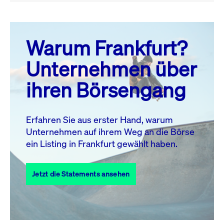
August 26
prev
next
Warum Frankfurt?
MO.
DI.
MI.
DO.
FR.
SA.
SO.
Unternehmen über
1
2
ihren Börsengang
3
4
5
6
7
9
8
10
11
12
13
14
15
16
Erfahren Sie aus erster Hand, warum
Unternehmen auf ihrem Weg an die Börse
17
18
19
20
21
22
23
ein Listing in Frankfurt gewählt haben.
24
25
27
28
29
30
26
Jetzt die Statements ansehen
31
Alle Events