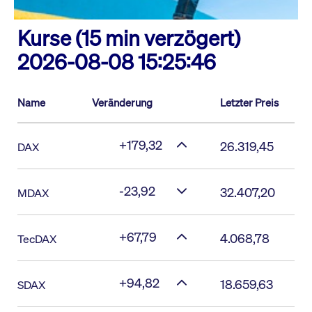
Kurse (15 min verzögert)
2026-08-08 15:25:46
Name
Veränderung
Letzter Preis
+179,32
26.319,45
DAX
-23,92
32.407,20
MDAX
+67,79
4.068,78
TecDAX
+94,82
18.659,63
SDAX