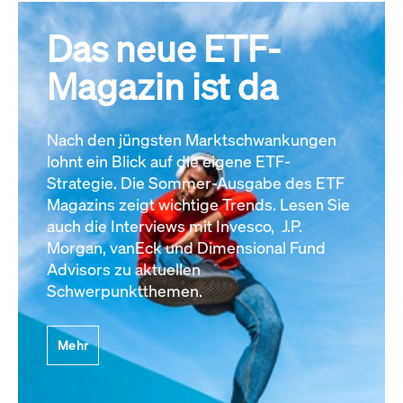
Das neue ETF-
Magazin ist da
Nach den jüngsten Marktschwankungen
lohnt ein Blick auf die eigene ETF-
Strategie. Die Sommer-Ausgabe des ETF
Magazins zeigt wichtige Trends. Lesen Sie
auch die Interviews mit Invesco, J.P.
Morgan, vanEck und Dimensional Fund
Advisors zu aktuellen
Schwerpunktthemen.
Mehr