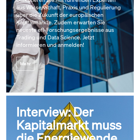
aus Wissenschaft, Praxis und Regulierung
über die Zukunft der europäischen
Kapitalmärkte. Zudem erwarten Sie
neueste efl-Forschungsergebnisse aus
Trading und Data Science. Jetzt
informieren und anmelden!
Mehr
Interview: Der
Kapitalmarkt muss
die Energiewende