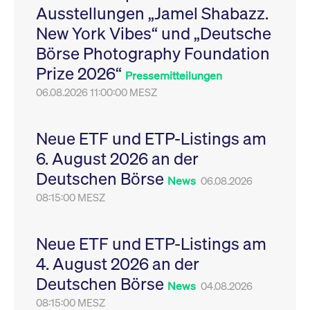
Ausstellungen „Jamel Shabazz.
Leistung der Website
VISITOR_PRIVACY_METADATA
YouTube
6
Dieses Cookie dient 
zu messen. Es handelt
.youtube.com
Monate
Speicherung der
New York Vibes“ und „Deutsche
sich um ein Muster-
Einwilligungs- und
Cookie, bei dem auf
Datenschutzbestim
Börse Photography Foundation
das Präfix _pk_ses
des Nutzers für ihre
eine kurze Reihe von
Interaktion mit der W
Prize 2026“
Zahlen und
Es erfasst Daten über
Pressemitteilungen
Buchstaben folgt, bei
Einwilligung des Bes
der es sich vermutlich
06.08.2026 11:00:00 MESZ
in Bezug auf verschi
um einen
Datenschutzrichtlini
Referenzcode für die
-einstellungen, um
Domain handelt, die
sicherzustellen, dass 
das Cookie setzt.
Präferenzen in zukünf
Neue ETF und ETP-Listings am
Sitzungen geehrt wer
6. August 2026 an der
Deutschen Börse
News
06.08.2026
08:15:00 MESZ
Neue ETF und ETP-Listings am
4. August 2026 an der
Deutschen Börse
News
04.08.2026
08:15:00 MESZ