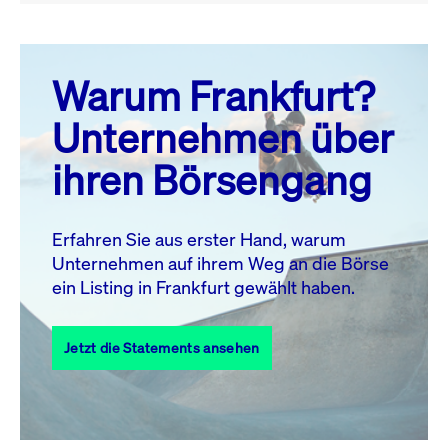
August 26
prev
next
Warum Frankfurt?
MO.
DI.
MI.
DO.
FR.
SA.
SO.
Unternehmen über
1
2
ihren Börsengang
3
4
5
6
7
8
9
11
12
13
14
15
16
10
Erfahren Sie aus erster Hand, warum
Unternehmen auf ihrem Weg an die Börse
17
18
19
20
21
22
23
ein Listing in Frankfurt gewählt haben.
24
25
27
28
29
30
26
Jetzt die Statements ansehen
31
Alle Events