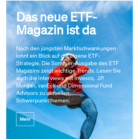
Das neue ETF-
Magazin ist da
Nach den jüngsten Marktschwankungen
lohnt ein Blick auf die eigene ETF-
Strategie. Die Sommer-Ausgabe des ETF
Magazins zeigt wichtige Trends. Lesen Sie
auch die Interviews mit Invesco, J.P.
Morgan, vanEck und Dimensional Fund
Advisors zu aktuellen
Schwerpunktthemen.
Mehr