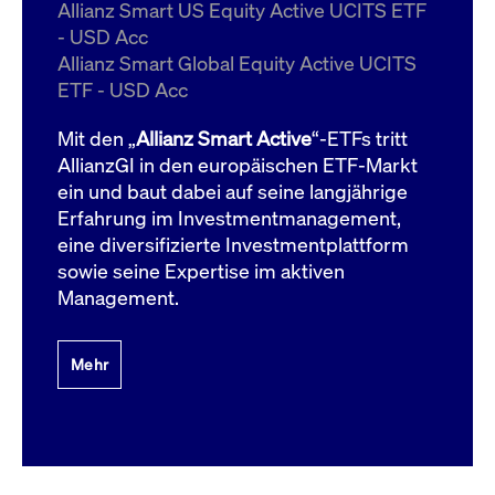
um d
Allianz Smart US Equity Active UCITS ETF
anzu
- USD Acc
ApplicationGatewayAffinityCORS
www.cashmarket.deutsche-
Session
Dies
Allianz Smart Global Equity Active UCITS
boerse.com
Ver
Last
ETF - USD Acc
um s
Clie
glei
Mit den „
Allianz Smart Active
“-ETFs tritt
Brow
werd
AllianzGI in den europäischen ETF-Markt
Benu
ein und baut dabei auf seine langjährige
die 
effe
Erfahrung im Investmentmanagement,
Ress
verb
eine diversifizierte Investmentplattform
unte
(Cro
sowie seine Expertise im aktiven
Shar
Management.
Bear
in v
Bere
Mehr
Gültig
Name
Anbieter / Domain
Beschreibung
Anbieter /
bis
Gültig
Name
Beschreibung
Domain
bis
_pk_id.7.931a
www.cashmarket.deutsche-
1 Jahr
Dieser Cookie-Name
boerse.com
ist mit der Open-