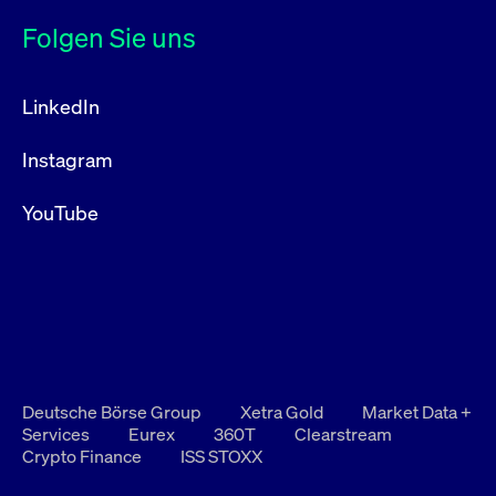
Folgen Sie uns
LinkedIn
Instagram
YouTube
Deutsche Börse Group
Xetra Gold
Market Data +
Services
Eurex
360T
Clearstream
Crypto Finance
ISS STOXX