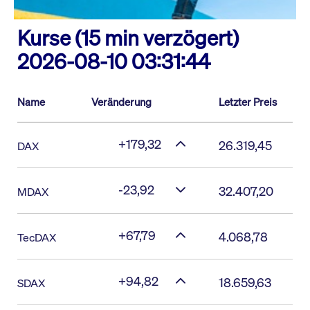
Kurse (15 min verzögert)
2026-08-10 03:31:44
Name
Veränderung
Letzter Preis
+179,32
26.319,45
DAX
-23,92
32.407,20
MDAX
+67,79
4.068,78
TecDAX
+94,82
18.659,63
SDAX