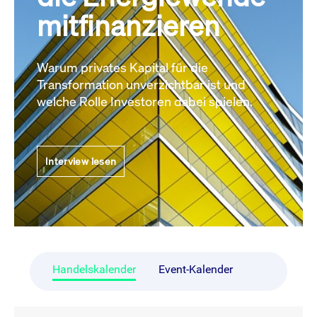
mitfinanzieren
Warum privates Kapital für die
Transformation unverzichtbar ist und
welche Rolle Investoren dabei spielen.
Interview lesen
Handelskalender
Event-Kalender