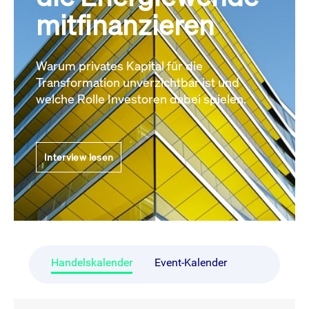
mitfinanzieren
Warum privates Kapital für die
Transformation unverzichtbar ist und
welche Rolle Investoren dabei spielen.
Interview lesen
Handelskalender
Event-Kalender