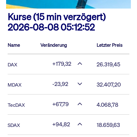
Kurse (15 min verzögert)
2026-08-08 05:12:52
Name
Veränderung
Letzter Preis
+179,32
26.319,45
DAX
-23,92
32.407,20
MDAX
+67,79
4.068,78
TecDAX
+94,82
18.659,63
SDAX