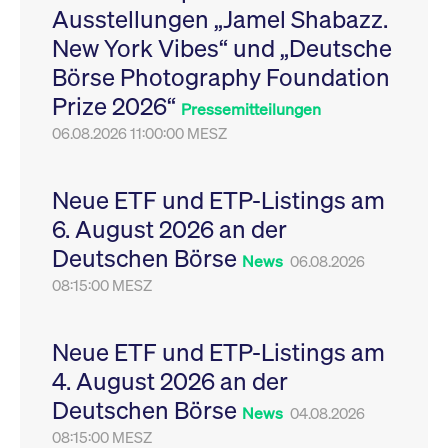
Ausstellungen „Jamel Shabazz.
Leistung der Website
VISITOR_PRIVACY_METADATA
YouTube
6
Dieses Cookie dient 
zu messen. Es handelt
.youtube.com
Monate
Speicherung der
New York Vibes“ und „Deutsche
sich um ein Muster-
Einwilligungs- und
Cookie, bei dem auf
Datenschutzbestim
Börse Photography Foundation
das Präfix _pk_ses
des Nutzers für ihre
eine kurze Reihe von
Interaktion mit der W
Prize 2026“
Zahlen und
Es erfasst Daten über
Pressemitteilungen
Buchstaben folgt, bei
Einwilligung des Bes
der es sich vermutlich
06.08.2026 11:00:00 MESZ
in Bezug auf verschi
um einen
Datenschutzrichtlini
Referenzcode für die
-einstellungen, um
Domain handelt, die
sicherzustellen, dass 
das Cookie setzt.
Präferenzen in zukünf
Neue ETF und ETP-Listings am
Sitzungen geehrt wer
6. August 2026 an der
Deutschen Börse
News
06.08.2026
08:15:00 MESZ
Neue ETF und ETP-Listings am
4. August 2026 an der
Deutschen Börse
News
04.08.2026
08:15:00 MESZ