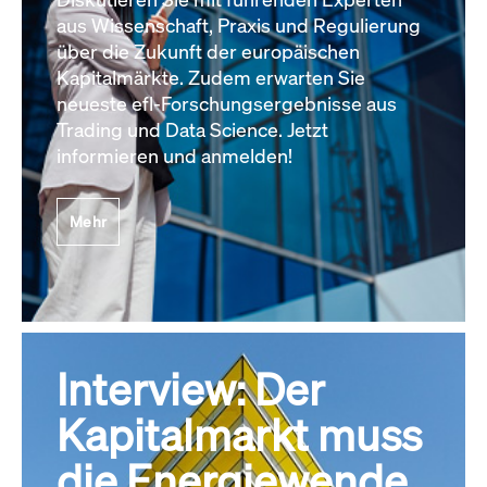
aus Wissenschaft, Praxis und Regulierung
über die Zukunft der europäischen
Kapitalmärkte. Zudem erwarten Sie
neueste efl-Forschungsergebnisse aus
Trading und Data Science. Jetzt
informieren und anmelden!
Mehr
Interview: Der
Kapitalmarkt muss
die Energiewende