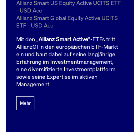
um d
Allianz Smart US Equity Active UCITS ETF
anzu
- USD Acc
ApplicationGatewayAffinityCORS
www.cashmarket.deutsche-
Session
Dies
Allianz Smart Global Equity Active UCITS
boerse.com
Ver
Last
ETF - USD Acc
um s
Clie
glei
Mit den „
Allianz Smart Active
“-ETFs tritt
Brow
werd
AllianzGI in den europäischen ETF-Markt
Benu
ein und baut dabei auf seine langjährige
die 
effe
Erfahrung im Investmentmanagement,
Ress
verb
eine diversifizierte Investmentplattform
unte
(Cro
sowie seine Expertise im aktiven
Shar
Management.
Bear
in v
Bere
Mehr
Gültig
Name
Anbieter / Domain
Beschreibung
Anbieter /
bis
Gültig
Name
Beschreibung
Domain
bis
_pk_id.7.931a
www.cashmarket.deutsche-
1 Jahr
Dieser Cookie-Name
boerse.com
ist mit der Open-