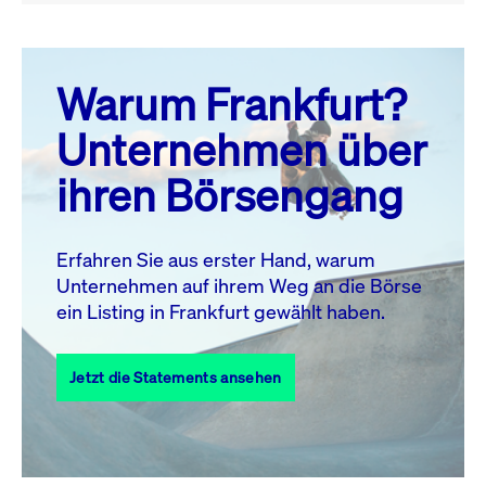
August 26
prev
next
Warum Frankfurt?
MO.
DI.
MI.
DO.
FR.
SA.
SO.
Unternehmen über
1
2
ihren Börsengang
3
4
5
6
7
9
8
10
11
12
13
14
15
16
Erfahren Sie aus erster Hand, warum
Unternehmen auf ihrem Weg an die Börse
17
18
19
20
21
22
23
ein Listing in Frankfurt gewählt haben.
24
25
27
28
29
30
26
Jetzt die Statements ansehen
31
Alle Events