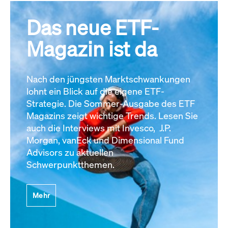
Das neue ETF-
Magazin ist da
Nach den jüngsten Marktschwankungen
lohnt ein Blick auf die eigene ETF-
Strategie. Die Sommer-Ausgabe des ETF
Magazins zeigt wichtige Trends. Lesen Sie
auch die Interviews mit Invesco, J.P.
Morgan, vanEck und Dimensional Fund
Advisors zu aktuellen
Schwerpunktthemen.
Mehr