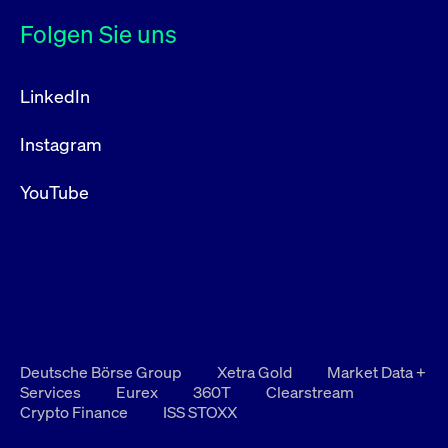
Folgen Sie uns
LinkedIn
Instagram
YouTube
Deutsche Börse Group
Xetra Gold
Market Data +
Services
Eurex
360T
Clearstream
Crypto Finance
ISS STOXX