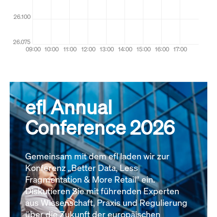
efl Annual
Conference 2026
Gemeinsam mit dem efl laden wir zur
Konferenz „Better Data, Less
Fragmentation & More Retail“ ein.
Diskutieren Sie mit führenden Experten
aus Wissenschaft, Praxis und Regulierung
über die Zukunft der europäischen