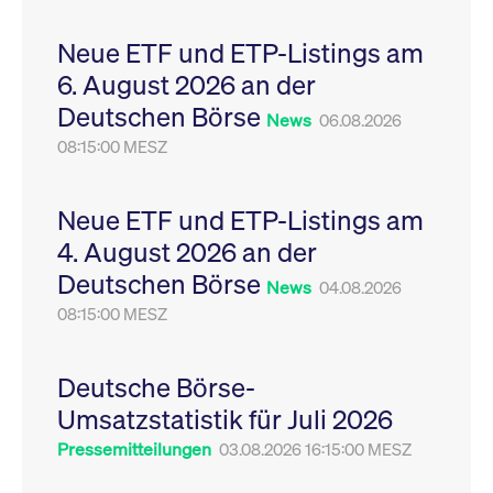
Leistung der Website
VISITOR_PRIVACY_METADATA
YouTube
6
Dieses Cookie dient 
zu messen. Es handelt
.youtube.com
Monate
Speicherung der
Neue ETF und ETP-Listings am
sich um ein Muster-
Einwilligungs- und
Cookie, bei dem auf
Datenschutzbestim
6. August 2026 an der
das Präfix _pk_ses
des Nutzers für ihre
eine kurze Reihe von
Interaktion mit der W
Deutschen Börse
Zahlen und
Es erfasst Daten über
News
06.08.2026
Buchstaben folgt, bei
Einwilligung des Bes
der es sich vermutlich
08:15:00 MESZ
in Bezug auf verschi
um einen
Datenschutzrichtlini
Referenzcode für die
-einstellungen, um
Domain handelt, die
sicherzustellen, dass 
das Cookie setzt.
Präferenzen in zukünf
Neue ETF und ETP-Listings am
Sitzungen geehrt wer
4. August 2026 an der
Deutschen Börse
News
04.08.2026
08:15:00 MESZ
Deutsche Börse-
Umsatzstatistik für Juli 2026
Pressemitteilungen
03.08.2026 16:15:00 MESZ