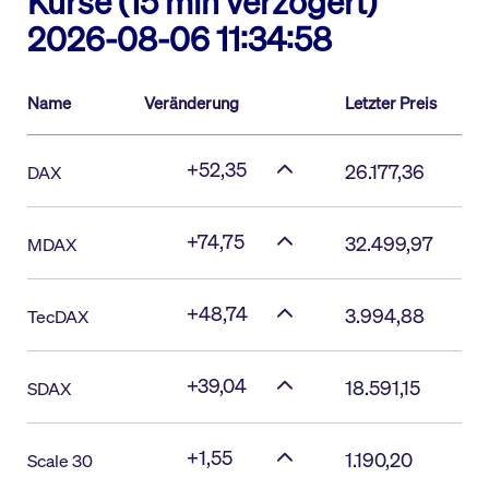
Kurse (15 min verzögert)
2026-08-06 11:34:58
Name
Veränderung
Letzter Preis
+52,35
26.177,36
DAX
+74,75
32.499,97
MDAX
+48,74
3.994,88
TecDAX
+39,04
18.591,15
SDAX
+1,55
1.190,20
Scale 30