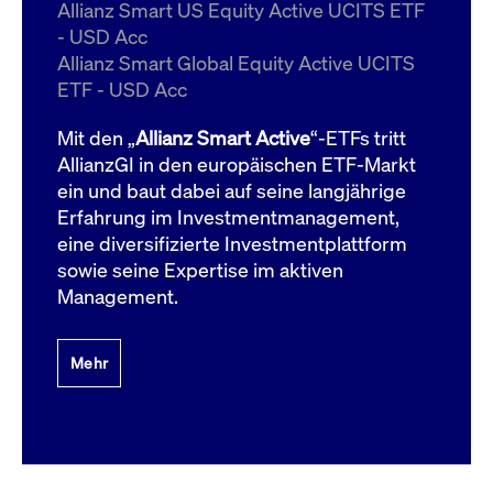
um d
Allianz Smart US Equity Active UCITS ETF
anzu
- USD Acc
ApplicationGatewayAffinityCORS
www.cashmarket.deutsche-
Session
Dies
Allianz Smart Global Equity Active UCITS
boerse.com
Ver
Last
ETF - USD Acc
um s
Clie
glei
Mit den „
Allianz Smart Active
“-ETFs tritt
Brow
werd
AllianzGI in den europäischen ETF-Markt
Benu
ein und baut dabei auf seine langjährige
die 
effe
Erfahrung im Investmentmanagement,
Ress
verb
eine diversifizierte Investmentplattform
unte
(Cro
sowie seine Expertise im aktiven
Shar
Management.
Bear
in v
Bere
Mehr
Gültig
Name
Anbieter / Domain
Beschreibung
Anbieter /
bis
Gültig
Name
Beschreibung
Domain
bis
_pk_id.7.931a
www.cashmarket.deutsche-
1 Jahr
Dieser Cookie-Name
boerse.com
ist mit der Open-