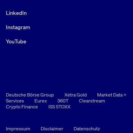
LinkedIn
Instagram
YouTube
Deutsche Börse Group
Xetra Gold
Market Data +
Services
Eurex
360T
Clearstream
Crypto Finance
ISS STOXX
Impressum
Disclaimer
Datenschutz