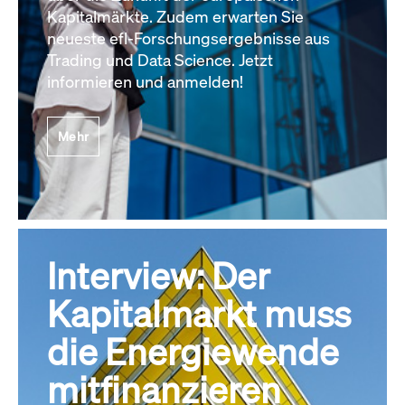
Kapitalmärkte. Zudem erwarten Sie
neueste efl-Forschungsergebnisse aus
Trading und Data Science. Jetzt
informieren und anmelden!
Mehr
Interview: Der
Kapitalmarkt muss
die Energiewende
mitfinanzieren