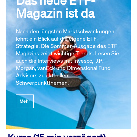
Das neue ETF-
Magazin ist da
Nach den jüngsten Marktschwankungen
lohnt ein Blick auf die eigene ETF-
Strategie. Die Sommer-Ausgabe des ETF
Magazins zeigt wichtige Trends. Lesen Sie
auch die Interviews mit Invesco, J.P.
Morgan, vanEck und Dimensional Fund
Advisors zu aktuellen
Schwerpunktthemen.
Mehr