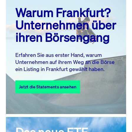
prev
next
Warum Frankfurt?
MO.
DI.
MI.
DO.
FR.
SA.
SO.
Unternehmen über
1
2
ihren Börsengang
3
4
5
7
8
9
6
10
11
12
13
14
15
16
Erfahren Sie aus erster Hand, warum
Unternehmen auf ihrem Weg an die Börse
17
18
19
20
21
22
23
ein Listing in Frankfurt gewählt haben.
24
25
27
28
29
30
26
Jetzt die Statements ansehen
31
Alle Events