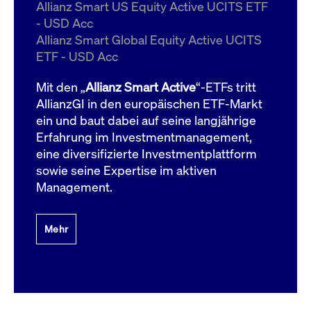
um d
Allianz Smart US Equity Active UCITS ETF
anzu
- USD Acc
ApplicationGatewayAffinityCORS
www.cashmarket.deutsche-
Session
Dies
Allianz Smart Global Equity Active UCITS
boerse.com
Ver
Last
ETF - USD Acc
um s
Clie
glei
Mit den „
Allianz Smart Active
“-ETFs tritt
Brow
werd
AllianzGI in den europäischen ETF-Markt
Benu
ein und baut dabei auf seine langjährige
die 
effe
Erfahrung im Investmentmanagement,
Ress
verb
eine diversifizierte Investmentplattform
unte
(Cro
sowie seine Expertise im aktiven
Shar
Management.
Bear
in v
Bere
Mehr
Gültig
Name
Anbieter / Domain
Beschreibung
Anbieter /
bis
Gültig
Name
Beschreibung
Domain
bis
_pk_id.7.931a
www.cashmarket.deutsche-
1 Jahr
Dieser Cookie-Name
boerse.com
ist mit der Open-