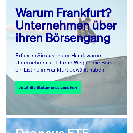
prev
next
Warum Frankfurt?
MO.
DI.
MI.
DO.
FR.
SA.
SO.
Unternehmen über
1
2
ihren Börsengang
3
4
5
6
8
9
7
10
11
12
13
14
15
16
Erfahren Sie aus erster Hand, warum
Unternehmen auf ihrem Weg an die Börse
17
18
19
20
21
22
23
ein Listing in Frankfurt gewählt haben.
24
25
27
28
29
30
26
Jetzt die Statements ansehen
31
Alle Events