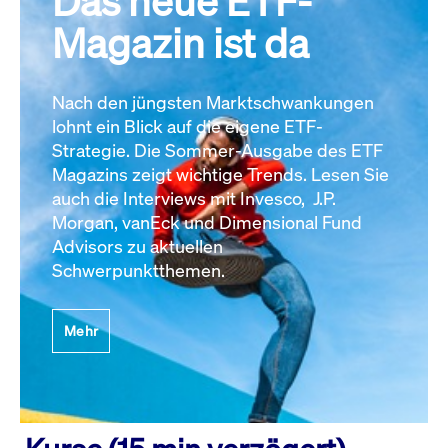
Das neue ETF-
Magazin ist da
Nach den jüngsten Marktschwankungen
lohnt ein Blick auf die eigene ETF-
Strategie. Die Sommer-Ausgabe des ETF
Magazins zeigt wichtige Trends. Lesen Sie
auch die Interviews mit Invesco, J.P.
Morgan, vanEck und Dimensional Fund
Advisors zu aktuellen
Schwerpunktthemen.
Mehr