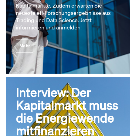
Kapitalmärkte. Zudem erwarten Sie
neueste efl-Forschungsergebnisse aus
Trading und Data Science. Jetzt
informieren und anmelden!
Mehr
Interview: Der
Kapitalmarkt muss
die Energiewende
mitfinanzieren