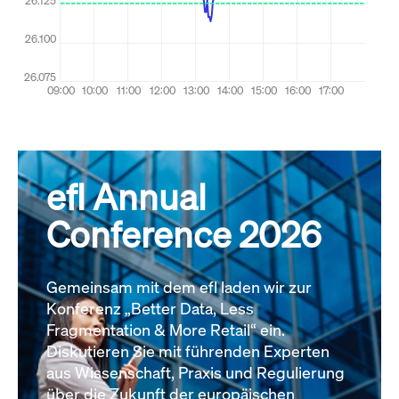
efl Annual
Conference 2026
Gemeinsam mit dem efl laden wir zur
Konferenz „Better Data, Less
Fragmentation & More Retail“ ein.
Diskutieren Sie mit führenden Experten
aus Wissenschaft, Praxis und Regulierung
über die Zukunft der europäischen