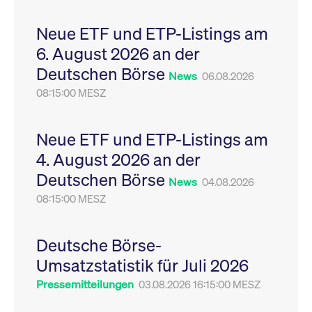
Leistung der Website
VISITOR_PRIVACY_METADATA
YouTube
6
Dieses Cookie dient 
zu messen. Es handelt
.youtube.com
Monate
Speicherung der
Neue ETF und ETP-Listings am
sich um ein Muster-
Einwilligungs- und
Cookie, bei dem auf
Datenschutzbestim
6. August 2026 an der
das Präfix _pk_ses
des Nutzers für ihre
eine kurze Reihe von
Interaktion mit der W
Deutschen Börse
Zahlen und
Es erfasst Daten über
News
06.08.2026
Buchstaben folgt, bei
Einwilligung des Bes
der es sich vermutlich
08:15:00 MESZ
in Bezug auf verschi
um einen
Datenschutzrichtlini
Referenzcode für die
-einstellungen, um
Domain handelt, die
sicherzustellen, dass 
das Cookie setzt.
Präferenzen in zukünf
Neue ETF und ETP-Listings am
Sitzungen geehrt wer
4. August 2026 an der
Deutschen Börse
News
04.08.2026
08:15:00 MESZ
Deutsche Börse-
Umsatzstatistik für Juli 2026
Pressemitteilungen
03.08.2026 16:15:00 MESZ