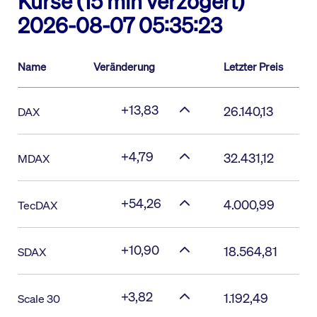
Kurse (15 min verzögert)
2026-08-07 05:35:23
Name
Veränderung
Letzter Preis
+13,83
26.140,13
DAX
+4,79
32.431,12
MDAX
+54,26
4.000,99
TecDAX
+10,90
18.564,81
SDAX
+3,82
1.192,49
Scale 30