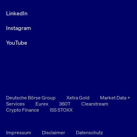
LinkedIn
Instagram
YouTube
Deutsche Börse Group
Xetra Gold
Market Data +
Services
Eurex
360T
Clearstream
Crypto Finance
ISS STOXX
Impressum
Disclaimer
Datenschutz