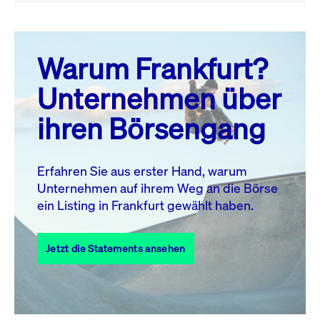
August 26
prev
next
Warum Frankfurt?
MO.
DI.
MI.
DO.
FR.
SA.
SO.
Unternehmen über
1
2
ihren Börsengang
3
4
5
6
8
9
7
10
11
12
13
14
15
16
Erfahren Sie aus erster Hand, warum
Unternehmen auf ihrem Weg an die Börse
17
18
19
20
21
22
23
ein Listing in Frankfurt gewählt haben.
24
25
27
28
29
30
26
Jetzt die Statements ansehen
31
Alle Events