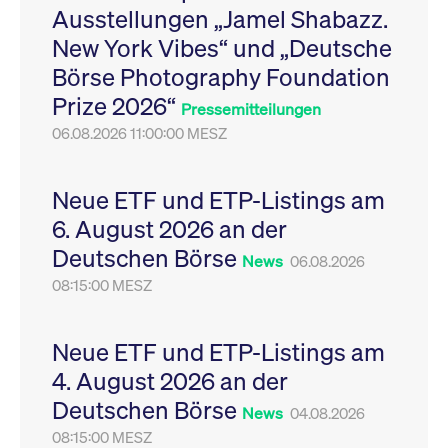
Ausstellungen „Jamel Shabazz.
Leistung der Website
VISITOR_PRIVACY_METADATA
YouTube
6
Dieses Cookie dient 
zu messen. Es handelt
.youtube.com
Monate
Speicherung der
New York Vibes“ und „Deutsche
sich um ein Muster-
Einwilligungs- und
Cookie, bei dem auf
Datenschutzbestim
Börse Photography Foundation
das Präfix _pk_ses
des Nutzers für ihre
eine kurze Reihe von
Interaktion mit der W
Prize 2026“
Zahlen und
Es erfasst Daten über
Pressemitteilungen
Buchstaben folgt, bei
Einwilligung des Bes
der es sich vermutlich
06.08.2026 11:00:00 MESZ
in Bezug auf verschi
um einen
Datenschutzrichtlini
Referenzcode für die
-einstellungen, um
Domain handelt, die
sicherzustellen, dass 
das Cookie setzt.
Präferenzen in zukünf
Neue ETF und ETP-Listings am
Sitzungen geehrt wer
6. August 2026 an der
Deutschen Börse
News
06.08.2026
08:15:00 MESZ
Neue ETF und ETP-Listings am
4. August 2026 an der
Deutschen Börse
News
04.08.2026
08:15:00 MESZ