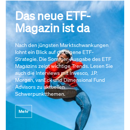
Das neue ETF-
Magazin ist da
Nach den jüngsten Marktschwankungen
lohnt ein Blick auf die eigene ETF-
Strategie. Die Sommer-Ausgabe des ETF
Magazins zeigt wichtige Trends. Lesen Sie
auch die Interviews mit Invesco, J.P.
Morgan, vanEck und Dimensional Fund
Advisors zu aktuellen
Schwerpunktthemen.
Mehr