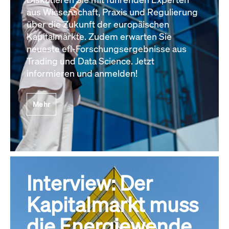
aus Wissenschaft, Praxis und Regulierung
über die Zukunft der europäischen
Kapitalmärkte. Zudem erwarten Sie
neueste efl-Forschungsergebnisse aus
Trading und Data Science. Jetzt
informieren und anmelden!
Mehr
Interview: Der
Kapitalmarkt muss
die Energiewende