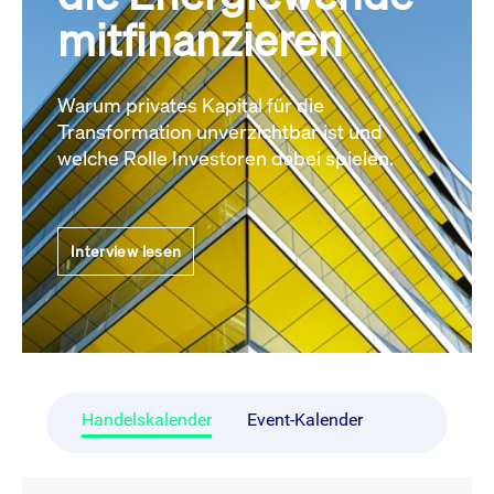
mitfinanzieren
Warum privates Kapital für die
Transformation unverzichtbar ist und
welche Rolle Investoren dabei spielen.
Interview lesen
Handelskalender
Event-Kalender