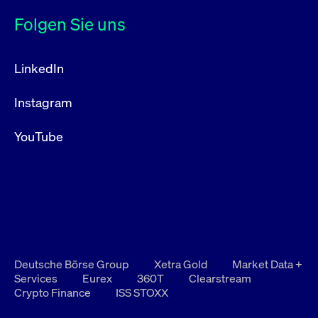
Folgen Sie uns
LinkedIn
Instagram
YouTube
Deutsche Börse Group
Xetra Gold
Market Data +
Services
Eurex
360T
Clearstream
Crypto Finance
ISS STOXX