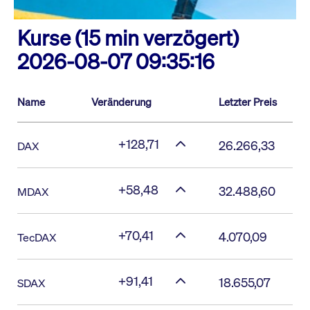
Kurse (15 min verzögert)
2026-08-07 09:35:16
Name
Veränderung
Letzter Preis
+128,71
26.266,33
DAX
+58,48
32.488,60
MDAX
+70,41
4.070,09
TecDAX
+91,41
18.655,07
SDAX