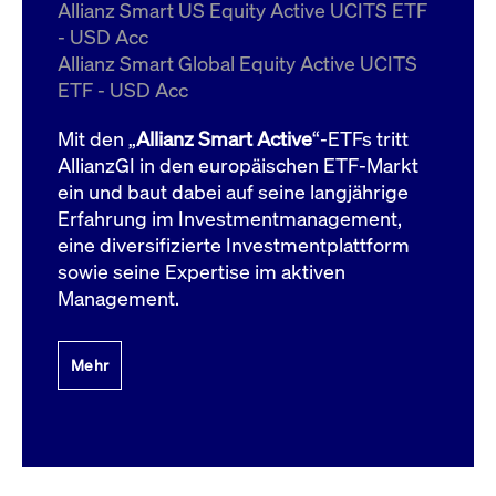
um d
Allianz Smart US Equity Active UCITS ETF
anzu
- USD Acc
ApplicationGatewayAffinityCORS
www.cashmarket.deutsche-
Session
Dies
Allianz Smart Global Equity Active UCITS
boerse.com
Ver
Last
ETF - USD Acc
um s
Clie
glei
Mit den „
Allianz Smart Active
“-ETFs tritt
Brow
werd
AllianzGI in den europäischen ETF-Markt
Benu
ein und baut dabei auf seine langjährige
die 
effe
Erfahrung im Investmentmanagement,
Ress
verb
eine diversifizierte Investmentplattform
unte
(Cro
sowie seine Expertise im aktiven
Shar
Management.
Bear
in v
Bere
Mehr
Gültig
Name
Anbieter / Domain
Beschreibung
Anbieter /
bis
Gültig
Name
Beschreibung
Domain
bis
_pk_id.7.931a
www.cashmarket.deutsche-
1 Jahr
Dieser Cookie-Name
boerse.com
ist mit der Open-