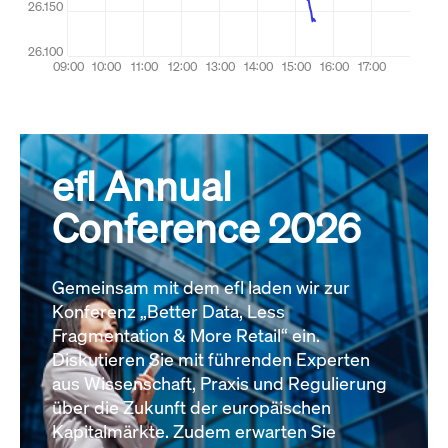
efl Annual
Conference 2026
Gemeinsam mit dem efl laden wir zur
Konferenz „Better Data, Less
Fragmentation & More Retail“ ein.
Diskutieren Sie mit führenden Experten
aus Wissenschaft, Praxis und Regulierung
über die Zukunft der europäischen
Kapitalmärkte. Zudem erwarten Sie