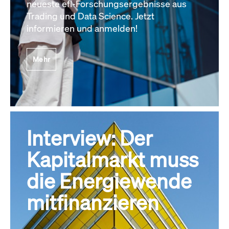
neueste efl-Forschungsergebnisse aus
Trading und Data Science. Jetzt
informieren und anmelden!
Mehr
Interview: Der
Kapitalmarkt muss
die Energiewende
mitfinanzieren