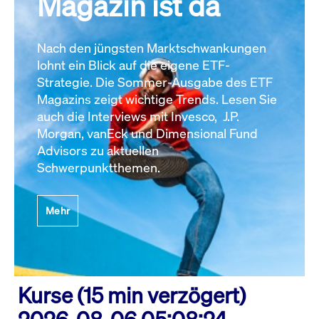
Magazin ist da
Nach den jüngsten Marktschwankungen
lohnt ein Blick auf die eigene ETF-
Strategie. Die Sommer-Ausgabe des ETF
Magazins zeigt wichtige Trends. Lesen Sie
auch die Interviews mit Invesco, J.P.
Morgan, vanEck und Dimensional Fund
Advisors zu aktuellen
Schwerpunktthemen.
Mehr
Kurse (15 min verzögert)