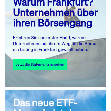
Warum Frankfurt?
MO.
DI.
MI.
DO.
FR.
SA.
SO.
Unternehmen über
1
2
ihren Börsengang
3
4
5
7
8
9
6
10
11
12
13
14
15
16
Erfahren Sie aus erster Hand, warum
Unternehmen auf ihrem Weg an die Börse
17
18
19
20
21
22
23
ein Listing in Frankfurt gewählt haben.
24
25
27
28
29
30
26
Jetzt die Statements ansehen
31
Alle Events
Das neue ETF-