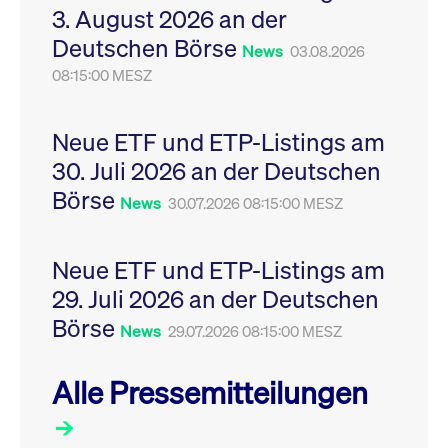
3. August 2026 an der
Leistung der Website
VISITOR_PRIVACY_METADATA
YouTube
6
Dieses Cookie dient 
zu messen. Es handelt
.youtube.com
Monate
Speicherung der
Deutschen Börse
sich um ein Muster-
Einwilligungs- und
News
03.08.2026
Cookie, bei dem auf
Datenschutzbestim
das Präfix _pk_ses
08:15:00 MESZ
des Nutzers für ihre
eine kurze Reihe von
Interaktion mit der W
Zahlen und
Es erfasst Daten über
Buchstaben folgt, bei
Einwilligung des Bes
der es sich vermutlich
in Bezug auf verschi
Neue ETF und ETP-Listings am
um einen
Datenschutzrichtlini
Referenzcode für die
-einstellungen, um
30. Juli 2026 an der Deutschen
Domain handelt, die
sicherzustellen, dass 
das Cookie setzt.
Präferenzen in zukünf
Börse
News
30.07.2026 08:15:00 MESZ
Sitzungen geehrt wer
Neue ETF und ETP-Listings am
29. Juli 2026 an der Deutschen
Börse
News
29.07.2026 08:15:00 MESZ
Alle Pressemitteilungen