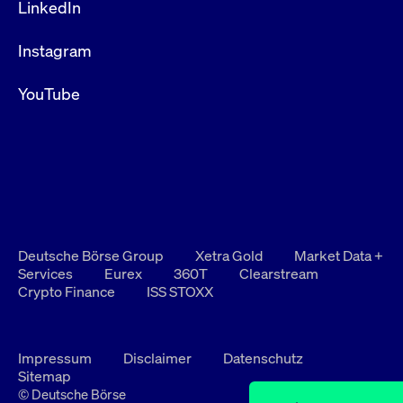
LinkedIn
Instagram
YouTube
Deutsche Börse Group
Xetra Gold
Market Data +
Services
Eurex
360T
Clearstream
Crypto Finance
ISS STOXX
Impressum
Disclaimer
Datenschutz
Sitemap
© Deutsche Börse