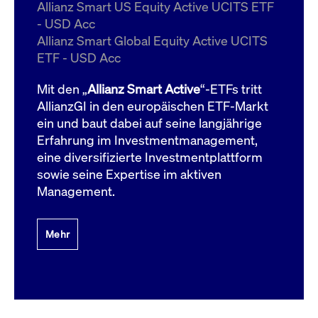
um d
Allianz Smart US Equity Active UCITS ETF
anzu
- USD Acc
ApplicationGatewayAffinityCORS
www.cashmarket.deutsche-
Session
Dies
Allianz Smart Global Equity Active UCITS
boerse.com
Ver
Last
ETF - USD Acc
um s
Clie
glei
Mit den „
Allianz Smart Active
“-ETFs tritt
Brow
werd
AllianzGI in den europäischen ETF-Markt
Benu
ein und baut dabei auf seine langjährige
die 
effe
Erfahrung im Investmentmanagement,
Ress
verb
eine diversifizierte Investmentplattform
unte
(Cro
sowie seine Expertise im aktiven
Shar
Management.
Bear
in v
Bere
Mehr
Gültig
Name
Anbieter / Domain
Beschreibung
Anbieter /
bis
Gültig
Name
Beschreibung
Domain
bis
_pk_id.7.931a
www.cashmarket.deutsche-
1 Jahr
Dieser Cookie-Name
boerse.com
ist mit der Open-