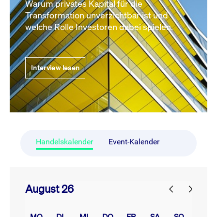
Warum privates Kapital für die
Transformation unverzichtbar ist und
welche Rolle Investoren dabei spielen.
Interview lesen
Handelskalender
Event-Kalender
August 26
prev
next
MO.
DI.
MI.
DO.
FR.
SA.
SO.