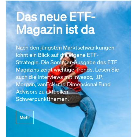
Das neue ETF-
Magazin ist da
Nach den jüngsten Marktschwankungen
lohnt ein Blick auf die eigene ETF-
Strategie. Die Sommer-Ausgabe des ETF
Magazins zeigt wichtige Trends. Lesen Sie
auch die Interviews mit Invesco, J.P.
Morgan, vanEck und Dimensional Fund
Advisors zu aktuellen
Schwerpunktthemen.
Mehr