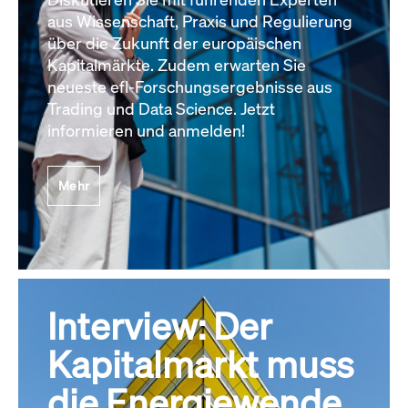
aus Wissenschaft, Praxis und Regulierung
über die Zukunft der europäischen
Kapitalmärkte. Zudem erwarten Sie
neueste efl-Forschungsergebnisse aus
Trading und Data Science. Jetzt
informieren und anmelden!
Mehr
Interview: Der
Kapitalmarkt muss
die Energiewende