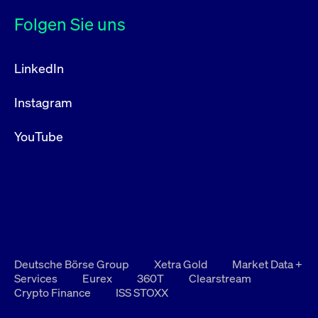
Folgen Sie uns
LinkedIn
Instagram
YouTube
Deutsche Börse Group
Xetra Gold
Market Data +
Services
Eurex
360T
Clearstream
Crypto Finance
ISS STOXX