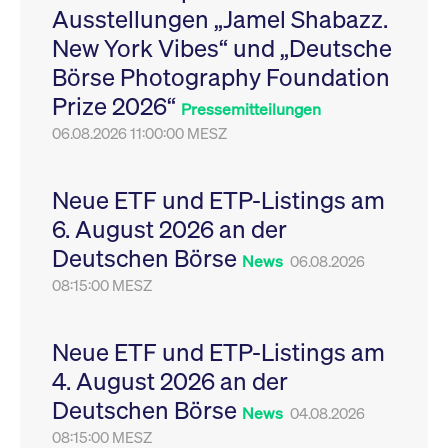
Ausstellungen „Jamel Shabazz.
Leistung der Website
VISITOR_PRIVACY_METADATA
YouTube
6
Dieses Cookie dient 
zu messen. Es handelt
.youtube.com
Monate
Speicherung der
New York Vibes“ und „Deutsche
sich um ein Muster-
Einwilligungs- und
Cookie, bei dem auf
Datenschutzbestim
Börse Photography Foundation
das Präfix _pk_ses
des Nutzers für ihre
eine kurze Reihe von
Interaktion mit der W
Prize 2026“
Zahlen und
Es erfasst Daten über
Pressemitteilungen
Buchstaben folgt, bei
Einwilligung des Bes
der es sich vermutlich
06.08.2026 11:00:00 MESZ
in Bezug auf verschi
um einen
Datenschutzrichtlini
Referenzcode für die
-einstellungen, um
Domain handelt, die
sicherzustellen, dass 
das Cookie setzt.
Präferenzen in zukünf
Neue ETF und ETP-Listings am
Sitzungen geehrt wer
6. August 2026 an der
Deutschen Börse
News
06.08.2026
08:15:00 MESZ
Neue ETF und ETP-Listings am
4. August 2026 an der
Deutschen Börse
News
04.08.2026
08:15:00 MESZ