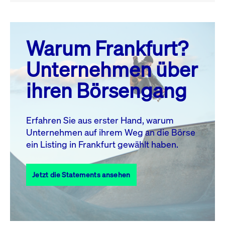
August 26
prev
next
Warum Frankfurt?
MO.
DI.
MI.
DO.
FR.
SA.
SO.
Unternehmen über
1
2
ihren Börsengang
3
4
5
6
8
9
7
10
11
12
13
14
15
16
Erfahren Sie aus erster Hand, warum
Unternehmen auf ihrem Weg an die Börse
17
18
19
20
21
22
23
ein Listing in Frankfurt gewählt haben.
24
25
27
28
29
30
26
Jetzt die Statements ansehen
31
Alle Events