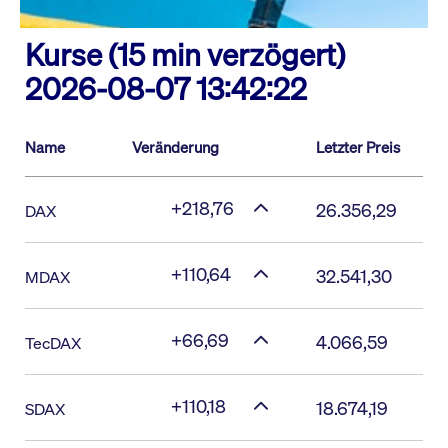
Kurse (15 min verzögert)
2026-08-07 13:42:22
Name
Veränderung
Letzter Preis
+218,76
26.356,29
DAX
+110,64
32.541,30
MDAX
+66,69
4.066,59
TecDAX
+110,18
18.674,19
SDAX