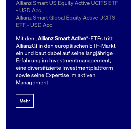
um d
Allianz Smart US Equity Active UCITS ETF
anzu
- USD Acc
ApplicationGatewayAffinityCORS
www.cashmarket.deutsche-
Session
Dies
Allianz Smart Global Equity Active UCITS
boerse.com
Ver
Last
ETF - USD Acc
um s
Clie
glei
Mit den „
Allianz Smart Active
“-ETFs tritt
Brow
werd
AllianzGI in den europäischen ETF-Markt
Benu
ein und baut dabei auf seine langjährige
die 
effe
Erfahrung im Investmentmanagement,
Ress
verb
eine diversifizierte Investmentplattform
unte
(Cro
sowie seine Expertise im aktiven
Shar
Management.
Bear
in v
Bere
Mehr
Gültig
Name
Anbieter / Domain
Beschreibung
Anbieter /
bis
Gültig
Name
Beschreibung
Domain
bis
_pk_id.7.931a
www.cashmarket.deutsche-
1 Jahr
Dieser Cookie-Name
boerse.com
ist mit der Open-