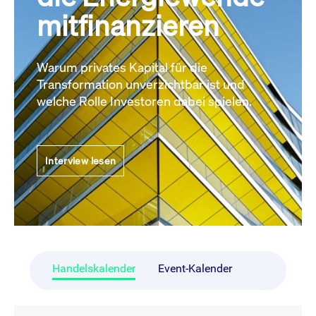
mitfinanzieren
Warum privates Kapital für die
Transformation unverzichtbar ist und
welche Rolle Investoren dabei spielen.
Interview lesen
Handelskalender
Event-Kalender