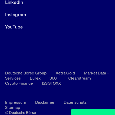
LinkedIn
Instagram
YouTube
Deutsche Börse Group
Xetra Gold
Market Data +
Services
Eurex
360T
Clearstream
Crypto Finance
ISS STOXX
Impressum
Disclaimer
Datenschutz
Sitemap
© Deutsche Börse