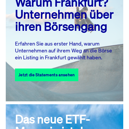
Warum Frankfurt?
MO.
DI.
MI.
DO.
FR.
SA.
SO.
Unternehmen über
1
2
ihren Börsengang
3
4
5
7
8
9
6
10
11
12
13
14
15
16
Erfahren Sie aus erster Hand, warum
Unternehmen auf ihrem Weg an die Börse
17
18
19
20
21
22
23
ein Listing in Frankfurt gewählt haben.
24
25
27
28
29
30
26
Jetzt die Statements ansehen
31
Alle Events
Das neue ETF-