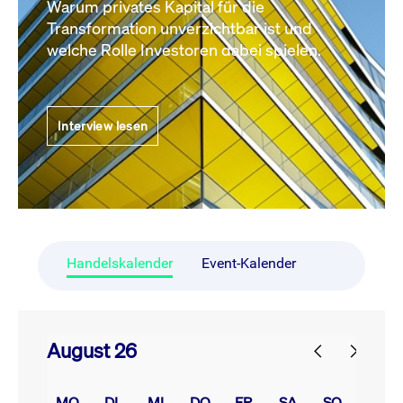
Warum privates Kapital für die
Transformation unverzichtbar ist und
welche Rolle Investoren dabei spielen.
Interview lesen
Handelskalender
Event-Kalender
August 26
prev
next
MO.
DI.
MI.
DO.
FR.
SA.
SO.