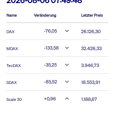
2026-08-06 07:49:48
Name
Veränderung
Letzter Preis
-76,05
26.126,30
DAX
-133,58
32.426,33
MDAX
-35,25
3.946,73
TecDAX
-85,52
18.553,91
SDAX
+0,96
1.188,67
Scale 30