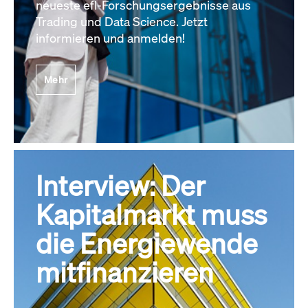
neueste efl-Forschungsergebnisse aus
Trading und Data Science. Jetzt
informieren und anmelden!
Mehr
Interview: Der
Kapitalmarkt muss
die Energiewende
mitfinanzieren