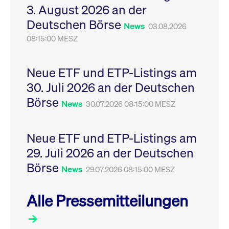
3. August 2026 an der
Leistung der Website
VISITOR_PRIVACY_METADATA
YouTube
6
Dieses Cookie dient 
zu messen. Es handelt
.youtube.com
Monate
Speicherung der
Deutschen Börse
sich um ein Muster-
Einwilligungs- und
News
03.08.2026
Cookie, bei dem auf
Datenschutzbestim
das Präfix _pk_ses
08:15:00 MESZ
des Nutzers für ihre
eine kurze Reihe von
Interaktion mit der W
Zahlen und
Es erfasst Daten über
Buchstaben folgt, bei
Einwilligung des Bes
der es sich vermutlich
in Bezug auf verschi
Neue ETF und ETP-Listings am
um einen
Datenschutzrichtlini
Referenzcode für die
-einstellungen, um
30. Juli 2026 an der Deutschen
Domain handelt, die
sicherzustellen, dass 
das Cookie setzt.
Präferenzen in zukünf
Börse
News
30.07.2026 08:15:00 MESZ
Sitzungen geehrt wer
Neue ETF und ETP-Listings am
29. Juli 2026 an der Deutschen
Börse
News
29.07.2026 08:15:00 MESZ
Alle Pressemitteilungen