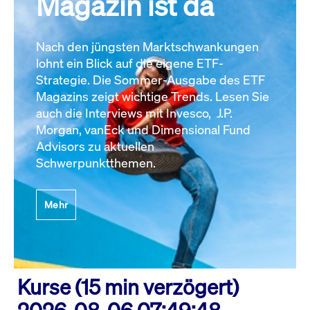
Magazin ist da
Nach den jüngsten Marktschwankungen
lohnt ein Blick auf die eigene ETF-
Strategie. Die Sommer-Ausgabe des ETF
Magazins zeigt wichtige Trends. Lesen Sie
auch die Interviews mit Invesco, J.P.
Morgan, vanEck und Dimensional Fund
Advisors zu aktuellen
Schwerpunktthemen.
Mehr
Kurse (15 min verzögert)