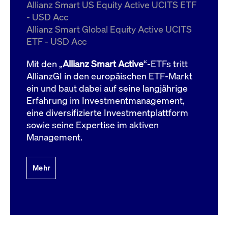
um d
Allianz Smart US Equity Active UCITS ETF
anzu
- USD Acc
ApplicationGatewayAffinityCORS
www.cashmarket.deutsche-
Session
Dies
Allianz Smart Global Equity Active UCITS
boerse.com
Ver
Last
ETF - USD Acc
um s
Clie
glei
Mit den „
Allianz Smart Active
“-ETFs tritt
Brow
werd
AllianzGI in den europäischen ETF-Markt
Benu
ein und baut dabei auf seine langjährige
die 
effe
Erfahrung im Investmentmanagement,
Ress
verb
eine diversifizierte Investmentplattform
unte
(Cro
sowie seine Expertise im aktiven
Shar
Management.
Bear
in v
Bere
Mehr
Gültig
Name
Anbieter / Domain
Beschreibung
Anbieter /
bis
Gültig
Name
Beschreibung
Domain
bis
_pk_id.7.931a
www.cashmarket.deutsche-
1 Jahr
Dieser Cookie-Name
boerse.com
ist mit der Open-