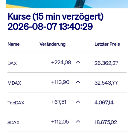
Kurse (15 min verzögert)
2026-08-07 13:40:29
Name
Veränderung
Letzter Preis
+224,08
26.362,27
DAX
+113,90
32.543,77
MDAX
+67,51
4.067,14
TecDAX
+112,05
18.675,02
SDAX