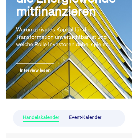
mitfinanzieren
Warum privates Kapital für die
Transformation unverzichtbar ist und
welche Rolle Investoren dabei spielen.
Interview lesen
Handelskalender
Event-Kalender