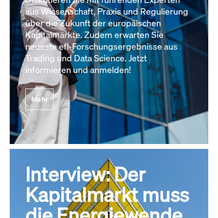
aus Wissenschaft, Praxis und Regulierung
über die Zukunft der europäischen
Kapitalmärkte. Zudem erwarten Sie
neueste efl-Forschungsergebnisse aus
Trading und Data Science. Jetzt
informieren und anmelden!
Mehr
Interview: Der
Kapitalmarkt muss
die Energiewende