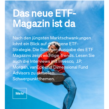
Das neue ETF-
Magazin ist da
Nach den jüngsten Marktschwankungen
lohnt ein Blick auf die eigene ETF-
Strategie. Die Sommer-Ausgabe des ETF
Magazins zeigt wichtige Trends. Lesen Sie
auch die Interviews mit Invesco, J.P.
Morgan, vanEck und Dimensional Fund
Advisors zu aktuellen
Schwerpunktthemen.
Mehr