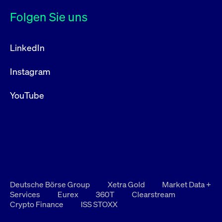
Folgen Sie uns
LinkedIn
Instagram
YouTube
Deutsche Börse Group
Xetra Gold
Market Data +
Services
Eurex
360T
Clearstream
Crypto Finance
ISS STOXX