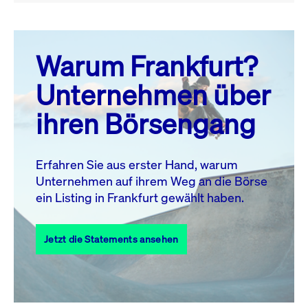
August 26
prev
next
Warum Frankfurt?
MO.
DI.
MI.
DO.
FR.
SA.
SO.
Unternehmen über
1
2
ihren Börsengang
3
4
5
6
8
9
7
10
11
12
13
14
15
16
Erfahren Sie aus erster Hand, warum
Unternehmen auf ihrem Weg an die Börse
17
18
19
20
21
22
23
ein Listing in Frankfurt gewählt haben.
24
25
27
28
29
30
26
Jetzt die Statements ansehen
31
Alle Events