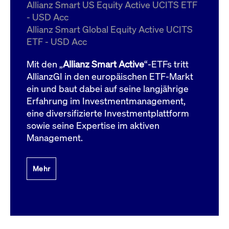
um d
Allianz Smart US Equity Active UCITS ETF
anzu
- USD Acc
ApplicationGatewayAffinityCORS
www.cashmarket.deutsche-
Session
Dies
Allianz Smart Global Equity Active UCITS
boerse.com
Ver
Last
ETF - USD Acc
um s
Clie
glei
Mit den „
Allianz Smart Active
“-ETFs tritt
Brow
werd
AllianzGI in den europäischen ETF-Markt
Benu
ein und baut dabei auf seine langjährige
die 
effe
Erfahrung im Investmentmanagement,
Ress
verb
eine diversifizierte Investmentplattform
unte
(Cro
sowie seine Expertise im aktiven
Shar
Management.
Bear
in v
Bere
Mehr
Gültig
Name
Anbieter / Domain
Beschreibung
Anbieter /
bis
Gültig
Name
Beschreibung
Domain
bis
_pk_id.7.931a
www.cashmarket.deutsche-
1 Jahr
Dieser Cookie-Name
boerse.com
ist mit der Open-