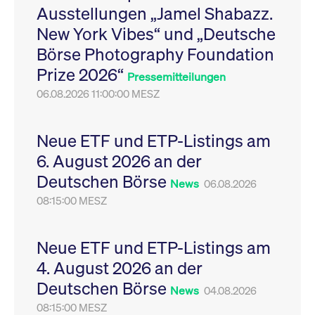
Ausstellungen „Jamel Shabazz.
Leistung der Website
VISITOR_PRIVACY_METADATA
YouTube
6
Dieses Cookie dient 
zu messen. Es handelt
.youtube.com
Monate
Speicherung der
New York Vibes“ und „Deutsche
sich um ein Muster-
Einwilligungs- und
Cookie, bei dem auf
Datenschutzbestim
Börse Photography Foundation
das Präfix _pk_ses
des Nutzers für ihre
eine kurze Reihe von
Interaktion mit der W
Prize 2026“
Zahlen und
Es erfasst Daten über
Pressemitteilungen
Buchstaben folgt, bei
Einwilligung des Bes
der es sich vermutlich
06.08.2026 11:00:00 MESZ
in Bezug auf verschi
um einen
Datenschutzrichtlini
Referenzcode für die
-einstellungen, um
Domain handelt, die
sicherzustellen, dass 
das Cookie setzt.
Präferenzen in zukünf
Neue ETF und ETP-Listings am
Sitzungen geehrt wer
6. August 2026 an der
Deutschen Börse
News
06.08.2026
08:15:00 MESZ
Neue ETF und ETP-Listings am
4. August 2026 an der
Deutschen Börse
News
04.08.2026
08:15:00 MESZ