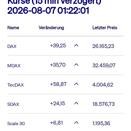
Kurse (15 min verzögert)
2026-08-07 01:22:01
Name
Veränderung
Letzter Preis
+39,25
26.165,23
DAX
+35,70
32.459,07
MDAX
+58,87
4.004,62
TecDAX
+24,15
18.576,73
SDAX
+6,81
1.195,36
Scale 30