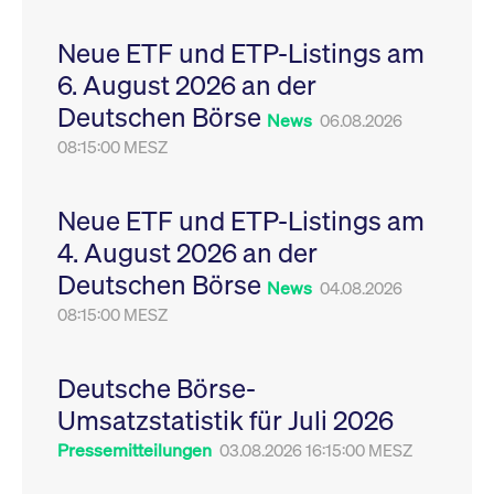
Leistung der Website
VISITOR_PRIVACY_METADATA
YouTube
6
Dieses Cookie dient 
zu messen. Es handelt
.youtube.com
Monate
Speicherung der
Neue ETF und ETP-Listings am
sich um ein Muster-
Einwilligungs- und
Cookie, bei dem auf
Datenschutzbestim
6. August 2026 an der
das Präfix _pk_ses
des Nutzers für ihre
eine kurze Reihe von
Interaktion mit der W
Deutschen Börse
Zahlen und
Es erfasst Daten über
News
06.08.2026
Buchstaben folgt, bei
Einwilligung des Bes
der es sich vermutlich
08:15:00 MESZ
in Bezug auf verschi
um einen
Datenschutzrichtlini
Referenzcode für die
-einstellungen, um
Domain handelt, die
sicherzustellen, dass 
das Cookie setzt.
Präferenzen in zukünf
Neue ETF und ETP-Listings am
Sitzungen geehrt wer
4. August 2026 an der
Deutschen Börse
News
04.08.2026
08:15:00 MESZ
Deutsche Börse-
Umsatzstatistik für Juli 2026
Pressemitteilungen
03.08.2026 16:15:00 MESZ