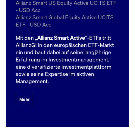
um d
Allianz Smart US Equity Active UCITS ETF
anzu
- USD Acc
ApplicationGatewayAffinityCORS
www.cashmarket.deutsche-
Session
Dies
Allianz Smart Global Equity Active UCITS
boerse.com
Ver
Last
ETF - USD Acc
um s
Clie
glei
Mit den „
Allianz Smart Active
“-ETFs tritt
Brow
werd
AllianzGI in den europäischen ETF-Markt
Benu
ein und baut dabei auf seine langjährige
die 
effe
Erfahrung im Investmentmanagement,
Ress
verb
eine diversifizierte Investmentplattform
unte
(Cro
sowie seine Expertise im aktiven
Shar
Management.
Bear
in v
Bere
Mehr
Gültig
Name
Anbieter / Domain
Beschreibung
Anbieter /
bis
Gültig
Name
Beschreibung
Domain
bis
_pk_id.7.931a
www.cashmarket.deutsche-
1 Jahr
Dieser Cookie-Name
boerse.com
ist mit der Open-