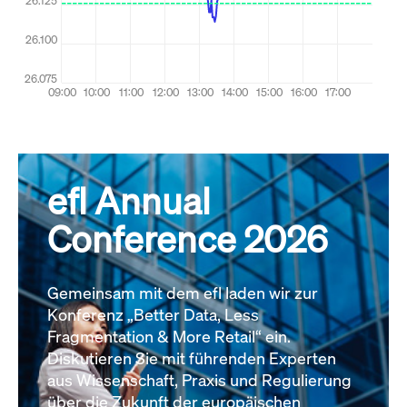
efl Annual
Conference 2026
Gemeinsam mit dem efl laden wir zur
Konferenz „Better Data, Less
Fragmentation & More Retail“ ein.
Diskutieren Sie mit führenden Experten
aus Wissenschaft, Praxis und Regulierung
über die Zukunft der europäischen