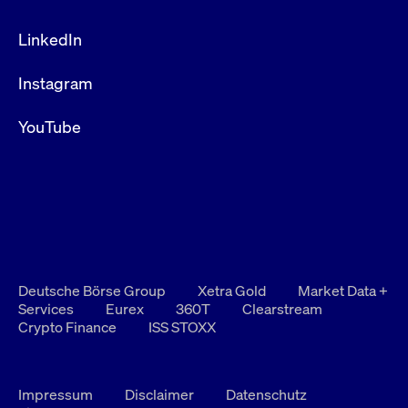
LinkedIn
Instagram
YouTube
Deutsche Börse Group
Xetra Gold
Market Data +
Services
Eurex
360T
Clearstream
Crypto Finance
ISS STOXX
Impressum
Disclaimer
Datenschutz