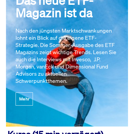
Das neue ETF-
Magazin ist da
Nach den jüngsten Marktschwankungen
lohnt ein Blick auf die eigene ETF-
Strategie. Die Sommer-Ausgabe des ETF
Magazins zeigt wichtige Trends. Lesen Sie
auch die Interviews mit Invesco, J.P.
Morgan, vanEck und Dimensional Fund
Advisors zu aktuellen
Schwerpunktthemen.
Mehr