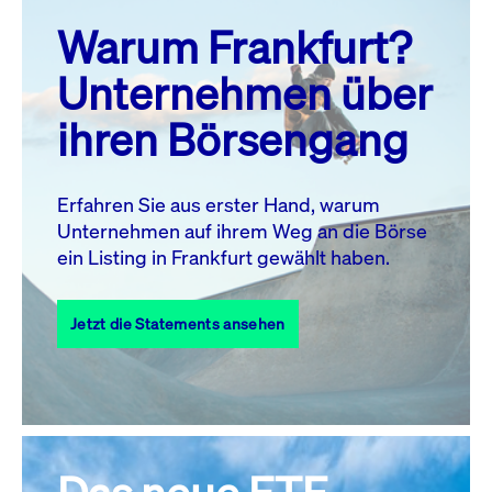
prev
next
Warum Frankfurt?
MO.
DI.
MI.
DO.
FR.
SA.
SO.
Unternehmen über
1
2
ihren Börsengang
3
4
5
6
8
9
7
10
11
12
13
14
15
16
Erfahren Sie aus erster Hand, warum
Unternehmen auf ihrem Weg an die Börse
17
18
19
20
21
22
23
ein Listing in Frankfurt gewählt haben.
24
25
27
28
29
30
26
Jetzt die Statements ansehen
31
Alle Events