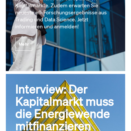
Kapitalmärkte. Zudem erwarten Sie
neueste efl-Forschungsergebnisse aus
Trading und Data Science. Jetzt
informieren und anmelden!
Mehr
Interview: Der
Kapitalmarkt muss
die Energiewende
mitfinanzieren