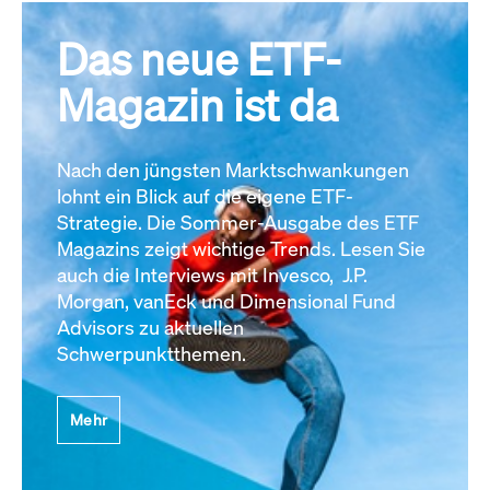
Das neue ETF-
Magazin ist da
Nach den jüngsten Marktschwankungen
lohnt ein Blick auf die eigene ETF-
Strategie. Die Sommer-Ausgabe des ETF
Magazins zeigt wichtige Trends. Lesen Sie
auch die Interviews mit Invesco, J.P.
Morgan, vanEck und Dimensional Fund
Advisors zu aktuellen
Schwerpunktthemen.
Mehr