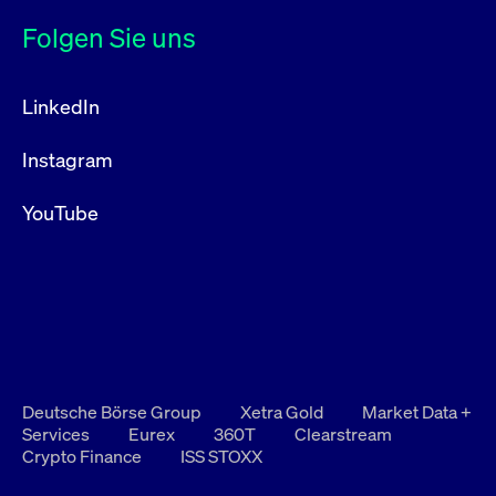
Folgen Sie uns
LinkedIn
Instagram
YouTube
Deutsche Börse Group
Xetra Gold
Market Data +
Services
Eurex
360T
Clearstream
Crypto Finance
ISS STOXX