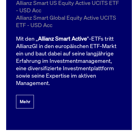
um d
Allianz Smart US Equity Active UCITS ETF
anzu
- USD Acc
ApplicationGatewayAffinityCORS
www.cashmarket.deutsche-
Session
Dies
Allianz Smart Global Equity Active UCITS
boerse.com
Ver
Last
ETF - USD Acc
um s
Clie
glei
Mit den „
Allianz Smart Active
“-ETFs tritt
Brow
werd
AllianzGI in den europäischen ETF-Markt
Benu
ein und baut dabei auf seine langjährige
die 
effe
Erfahrung im Investmentmanagement,
Ress
verb
eine diversifizierte Investmentplattform
unte
(Cro
sowie seine Expertise im aktiven
Shar
Management.
Bear
in v
Bere
Mehr
Gültig
Name
Anbieter / Domain
Beschreibung
Anbieter /
bis
Gültig
Name
Beschreibung
Domain
bis
_pk_id.7.931a
www.cashmarket.deutsche-
1 Jahr
Dieser Cookie-Name
boerse.com
ist mit der Open-