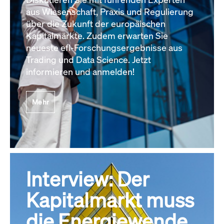
aus Wissenschaft, Praxis und Regulierung
über die Zukunft der europäischen
Kapitalmärkte. Zudem erwarten Sie
neueste efl-Forschungsergebnisse aus
Trading und Data Science. Jetzt
informieren und anmelden!
Mehr
Interview: Der
Kapitalmarkt muss
die Energiewende