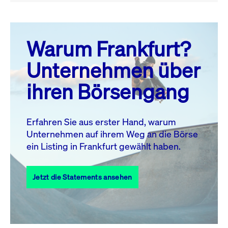
August 26
prev
next
Warum Frankfurt?
MO.
DI.
MI.
DO.
FR.
SA.
SO.
Unternehmen über
1
2
ihren Börsengang
3
4
5
6
8
9
7
10
11
12
13
14
15
16
Erfahren Sie aus erster Hand, warum
Unternehmen auf ihrem Weg an die Börse
17
18
19
20
21
22
23
ein Listing in Frankfurt gewählt haben.
24
25
27
28
29
30
26
Jetzt die Statements ansehen
31
Alle Events