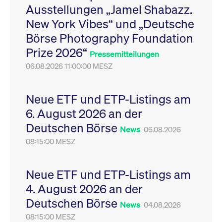
Ausstellungen „Jamel Shabazz.
Leistung der Website
VISITOR_PRIVACY_METADATA
YouTube
6
Dieses Cookie dient 
zu messen. Es handelt
.youtube.com
Monate
Speicherung der
New York Vibes“ und „Deutsche
sich um ein Muster-
Einwilligungs- und
Cookie, bei dem auf
Datenschutzbestim
Börse Photography Foundation
das Präfix _pk_ses
des Nutzers für ihre
eine kurze Reihe von
Interaktion mit der W
Prize 2026“
Zahlen und
Es erfasst Daten über
Pressemitteilungen
Buchstaben folgt, bei
Einwilligung des Bes
der es sich vermutlich
06.08.2026 11:00:00 MESZ
in Bezug auf verschi
um einen
Datenschutzrichtlini
Referenzcode für die
-einstellungen, um
Domain handelt, die
sicherzustellen, dass 
das Cookie setzt.
Präferenzen in zukünf
Neue ETF und ETP-Listings am
Sitzungen geehrt wer
6. August 2026 an der
Deutschen Börse
News
06.08.2026
08:15:00 MESZ
Neue ETF und ETP-Listings am
4. August 2026 an der
Deutschen Börse
News
04.08.2026
08:15:00 MESZ