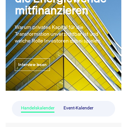
mitfinanzieren
Warum privates Kapital für die
Transformation unverzichtbar ist und
welche Rolle Investoren dabei spielen.
Interview lesen
Handelskalender
Event-Kalender