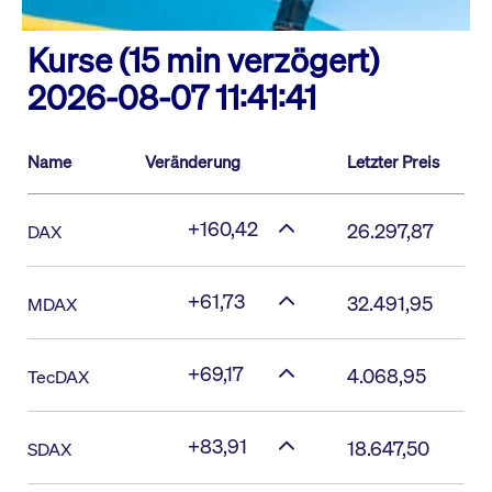
Kurse (15 min verzögert)
2026-08-07 11:41:41
Name
Veränderung
Letzter Preis
+160,42
26.297,87
DAX
+61,73
32.491,95
MDAX
+69,17
4.068,95
TecDAX
+83,91
18.647,50
SDAX