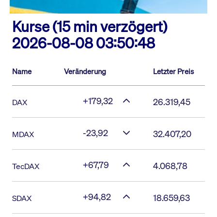
Kurse (15 min verzögert)
2026-08-08 03:50:48
Name
Veränderung
Letzter Preis
+179,32
26.319,45
DAX
-23,92
32.407,20
MDAX
+67,79
4.068,78
TecDAX
+94,82
18.659,63
SDAX