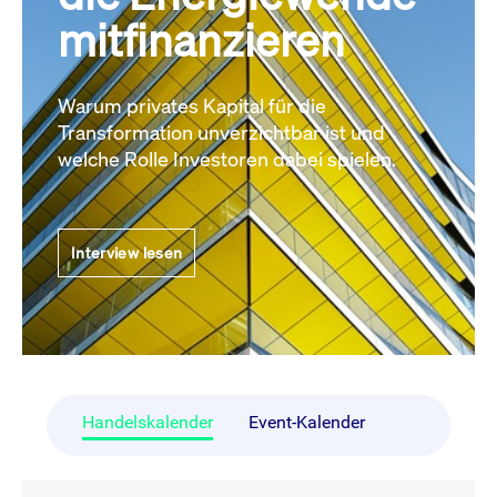
mitfinanzieren
Warum privates Kapital für die
Transformation unverzichtbar ist und
welche Rolle Investoren dabei spielen.
Interview lesen
Handelskalender
Event-Kalender