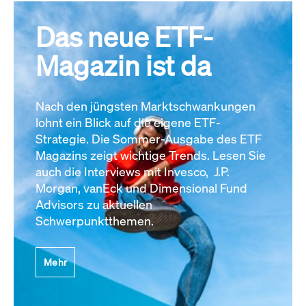
Das neue ETF-
Magazin ist da
Nach den jüngsten Marktschwankungen
lohnt ein Blick auf die eigene ETF-
Strategie. Die Sommer-Ausgabe des ETF
Magazins zeigt wichtige Trends. Lesen Sie
auch die Interviews mit Invesco, J.P.
Morgan, vanEck und Dimensional Fund
Advisors zu aktuellen
Schwerpunktthemen.
Mehr