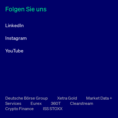
Folgen Sie uns
LinkedIn
Instagram
YouTube
Deutsche Börse Group
Xetra Gold
Market Data +
Services
Eurex
360T
Clearstream
Crypto Finance
ISS STOXX