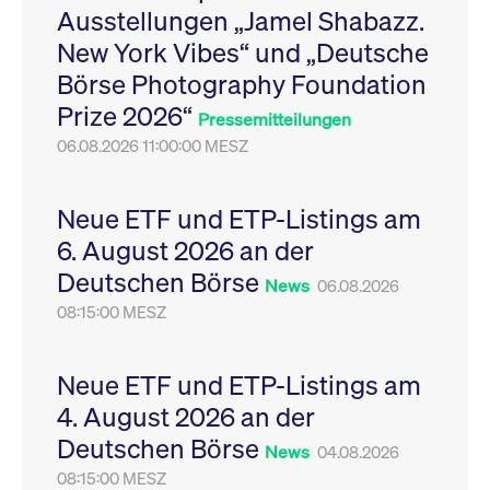
Ausstellungen „Jamel Shabazz.
Leistung der Website
VISITOR_PRIVACY_METADATA
YouTube
6
Dieses Cookie dient 
zu messen. Es handelt
.youtube.com
Monate
Speicherung der
New York Vibes“ und „Deutsche
sich um ein Muster-
Einwilligungs- und
Cookie, bei dem auf
Datenschutzbestim
Börse Photography Foundation
das Präfix _pk_ses
des Nutzers für ihre
eine kurze Reihe von
Interaktion mit der W
Prize 2026“
Zahlen und
Es erfasst Daten über
Pressemitteilungen
Buchstaben folgt, bei
Einwilligung des Bes
der es sich vermutlich
06.08.2026 11:00:00 MESZ
in Bezug auf verschi
um einen
Datenschutzrichtlini
Referenzcode für die
-einstellungen, um
Domain handelt, die
sicherzustellen, dass 
das Cookie setzt.
Präferenzen in zukünf
Neue ETF und ETP-Listings am
Sitzungen geehrt wer
6. August 2026 an der
Deutschen Börse
News
06.08.2026
08:15:00 MESZ
Neue ETF und ETP-Listings am
4. August 2026 an der
Deutschen Börse
News
04.08.2026
08:15:00 MESZ