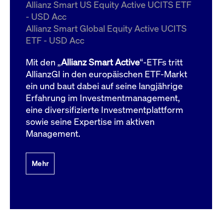
um d
Allianz Smart US Equity Active UCITS ETF
anzu
- USD Acc
ApplicationGatewayAffinityCORS
www.cashmarket.deutsche-
Session
Dies
Allianz Smart Global Equity Active UCITS
boerse.com
Ver
Last
ETF - USD Acc
um s
Clie
glei
Mit den „
Allianz Smart Active
“-ETFs tritt
Brow
werd
AllianzGI in den europäischen ETF-Markt
Benu
ein und baut dabei auf seine langjährige
die 
effe
Erfahrung im Investmentmanagement,
Ress
verb
eine diversifizierte Investmentplattform
unte
(Cro
sowie seine Expertise im aktiven
Shar
Management.
Bear
in v
Bere
Mehr
Gültig
Name
Anbieter / Domain
Beschreibung
Anbieter /
bis
Gültig
Name
Beschreibung
Domain
bis
_pk_id.7.931a
www.cashmarket.deutsche-
1 Jahr
Dieser Cookie-Name
boerse.com
ist mit der Open-