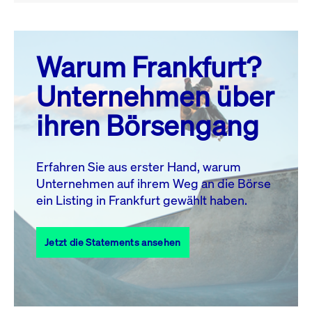
August 26
prev
next
Warum Frankfurt?
MO.
DI.
MI.
DO.
FR.
SA.
SO.
Unternehmen über
1
2
ihren Börsengang
3
4
5
6
7
9
8
10
11
12
13
14
15
16
Erfahren Sie aus erster Hand, warum
Unternehmen auf ihrem Weg an die Börse
17
18
19
20
21
22
23
ein Listing in Frankfurt gewählt haben.
24
25
27
28
29
30
26
Jetzt die Statements ansehen
31
Alle Events