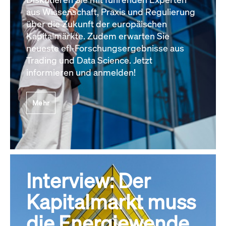
aus Wissenschaft, Praxis und Regulierung
über die Zukunft der europäischen
Kapitalmärkte. Zudem erwarten Sie
neueste efl-Forschungsergebnisse aus
Trading und Data Science. Jetzt
informieren und anmelden!
Mehr
Interview: Der
Kapitalmarkt muss
die Energiewende