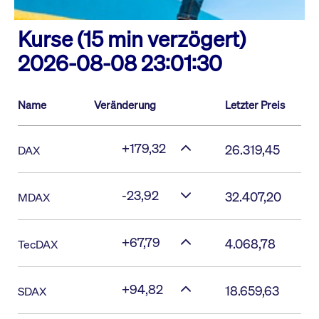
Kurse (15 min verzögert)
2026-08-08 23:01:30
Name
Veränderung
Letzter Preis
+179,32
26.319,45
DAX
-23,92
32.407,20
MDAX
+67,79
4.068,78
TecDAX
+94,82
18.659,63
SDAX