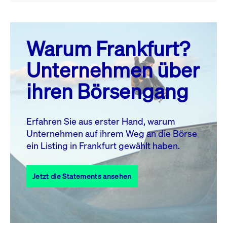
August 26
prev
next
Warum Frankfurt?
MO.
DI.
MI.
DO.
FR.
SA.
SO.
Unternehmen über
1
2
ihren Börsengang
3
4
5
6
7
9
8
10
11
12
13
14
15
16
Erfahren Sie aus erster Hand, warum
Unternehmen auf ihrem Weg an die Börse
17
18
19
20
21
22
23
ein Listing in Frankfurt gewählt haben.
24
25
27
28
29
30
26
Jetzt die Statements ansehen
31
Alle Events