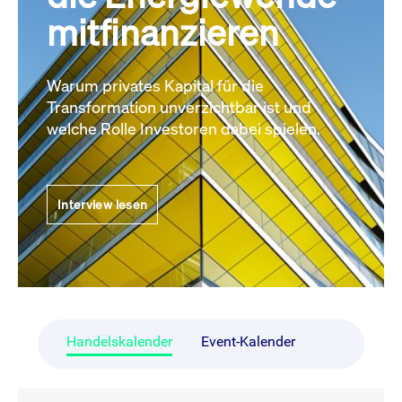
mitfinanzieren
Warum privates Kapital für die
Transformation unverzichtbar ist und
welche Rolle Investoren dabei spielen.
Interview lesen
Handelskalender
Event-Kalender