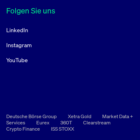
Folgen Sie uns
LinkedIn
Instagram
YouTube
Deutsche Börse Group
Xetra Gold
Market Data +
Services
Eurex
360T
Clearstream
Crypto Finance
ISS STOXX