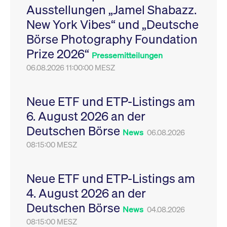
Ausstellungen „Jamel Shabazz.
Leistung der Website
VISITOR_PRIVACY_METADATA
YouTube
6
Dieses Cookie dient 
zu messen. Es handelt
.youtube.com
Monate
Speicherung der
New York Vibes“ und „Deutsche
sich um ein Muster-
Einwilligungs- und
Cookie, bei dem auf
Datenschutzbestim
Börse Photography Foundation
das Präfix _pk_ses
des Nutzers für ihre
eine kurze Reihe von
Interaktion mit der W
Prize 2026“
Zahlen und
Es erfasst Daten über
Pressemitteilungen
Buchstaben folgt, bei
Einwilligung des Bes
der es sich vermutlich
06.08.2026 11:00:00 MESZ
in Bezug auf verschi
um einen
Datenschutzrichtlini
Referenzcode für die
-einstellungen, um
Domain handelt, die
sicherzustellen, dass 
das Cookie setzt.
Präferenzen in zukünf
Neue ETF und ETP-Listings am
Sitzungen geehrt wer
6. August 2026 an der
Deutschen Börse
News
06.08.2026
08:15:00 MESZ
Neue ETF und ETP-Listings am
4. August 2026 an der
Deutschen Börse
News
04.08.2026
08:15:00 MESZ