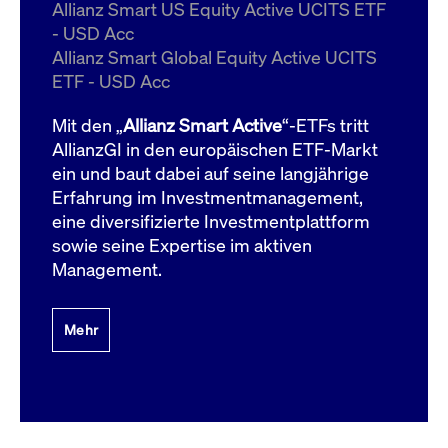
um d
Allianz Smart US Equity Active UCITS ETF
anzu
- USD Acc
ApplicationGatewayAffinityCORS
www.cashmarket.deutsche-
Session
Dies
Allianz Smart Global Equity Active UCITS
boerse.com
Ver
Last
ETF - USD Acc
um s
Clie
glei
Mit den „
Allianz Smart Active
“-ETFs tritt
Brow
werd
AllianzGI in den europäischen ETF-Markt
Benu
ein und baut dabei auf seine langjährige
die 
effe
Erfahrung im Investmentmanagement,
Ress
verb
eine diversifizierte Investmentplattform
unte
(Cro
sowie seine Expertise im aktiven
Shar
Management.
Bear
in v
Bere
Mehr
Gültig
Name
Anbieter / Domain
Beschreibung
Anbieter /
bis
Gültig
Name
Beschreibung
Domain
bis
_pk_id.7.931a
www.cashmarket.deutsche-
1 Jahr
Dieser Cookie-Name
boerse.com
ist mit der Open-