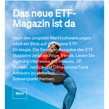
Das neue ETF-
Magazin ist da
Nach den jüngsten Marktschwankungen
lohnt ein Blick auf die eigene ETF-
Strategie. Die Sommer-Ausgabe des ETF
Magazins zeigt wichtige Trends. Lesen Sie
auch die Interviews mit Invesco, J.P.
Morgan, vanEck und Dimensional Fund
Advisors zu aktuellen
Schwerpunktthemen.
Mehr