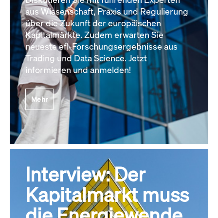
aus Wissenschaft, Praxis und Regulierung
über die Zukunft der europäischen
Kapitalmärkte. Zudem erwarten Sie
neueste efl-Forschungsergebnisse aus
Trading und Data Science. Jetzt
informieren und anmelden!
Mehr
Interview: Der
Kapitalmarkt muss
die Energiewende